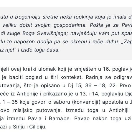
utu u bogomolju sretne neka
ropkinja koja je imala 
a veliku dobit svojim gospodarima.
Pošla je za Pav
ljudi sluge Boga Svevišnjega; navješćuju vam put spa
u to napokon dodija pa se okrenu i reče duhu: „Zap
 iz nje!“ I iziđe toga časa.
eli ovaj kratki ulomak koji je smješten u 16. poglavlj
o je baciti pogled u širi kontekst. Radnja se odigr
utovanja, što je opisano u Dj 15, 36 – 18, 22. Prvo
eće iz Antiohije i prikazano je u 13. i 14. poglavlju Dj
15, 1 – 35 koje govori o saboru (konvenciji) apostola u
lovo misijsko putovanje. Između toga u Antiohiji 
nja između Pavla i Barnabe. Pavao nakon toga uz
zi u Siriju i Ciliciju.