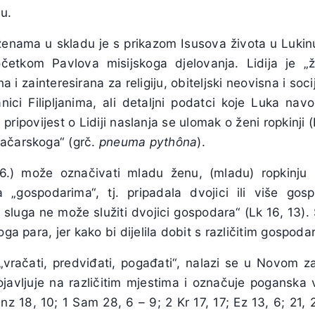
du.
ženama u skladu je s prikazom Isusova života u Lukinu
očetkom Pavlova misijskoga djelovanja. Lidija je „
 i zainteresirana za religiju, obiteljski neovisna i soc
anici Filipljanima, ali detaljni podatci koje Luka nav
ripovijest o Lidiji naslanja se ulomak o ženi ropkinji (D
ačarskoga“ (grč.
pneuma pythôna
).
16.) može označivati mladu ženu, (mladu) ropkinju i
 „gospodarima“, tj. pripadala dvojici ili više gos
 sluga ne može služiti dvojici gospodara“ (Lk 16, 13).
oga para, jer kako bi dijelila dobit s različitim gospoda
 „vračati, predviđati, pogađati“, nalazi se u Novom 
javljuje na različitim mjestima i označuje poganska vr
Pnz 18, 10; 1 Sam 28, 6 – 9; 2 Kr 17, 17; Ez 13, 6; 21, 