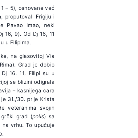
, 1 – 5), osnovane već
proputovali Frigiju i
je Pavao imao, neki
j 16, 9). Od Dj 16, 11
u u Filipima.
ke, na glasovitoj Via
 Rima). Grad je dobio
j 16, 11, Filipi su u
čijoj se blizini odigrala
avija – kasnijega cara
je 31./30. prije Krista
de veteranima svojih
n grčki grad (
polis
) sa
a na vrhu. To upućuje
o.