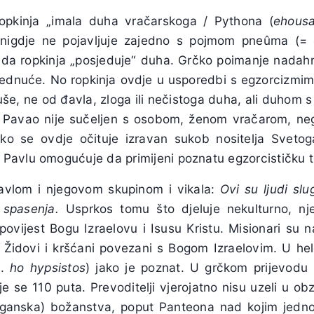
opkinja „imala duha vračarskoga / Pythona (
ehous
igdje ne pojavljuje zajedno s pojmom pneûma (= d
 da ropkinja „posjeduje“ duha. Grčko poimanje nada
psjednuće. No ropkinja ovdje u usporedbi s egzorcizmi
še, ne od đavla, zloga ili nečistoga duha, ali duhom
 Pavao nije sučeljen s osobom, ženom vračarom, neg
Tako se ovdje očituje izravan sukob nositelja Svet
avlu omogućuje da primijeni poznatu egzorcističku t
Pavlom i njegovom skupinom i vikala:
Ovi su ljudi sl
 spasenja.
Usprkos tomu što djeluje nekulturno, nje
spovijest Bogu Izraelovu i Isusu Kristu. Misionari su 
u Židovi i kršćani povezani s Bogom Izraelovim. U he
č.
ho hypsistos
) jako je poznat. U grčkom prijevodu 
je se 110 puta. Prevoditelji vjerojatno nisu uzeli u ob
poganska) božanstva, poput Panteona nad kojim jedno