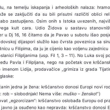
u, na temelju iskapanja i arheoloških nalaza: hramo
e se zaključiti da su bili prisutni različiti oblici rel
labo zastupljeno. Osim onih s Istoka uvezenih, najv
vega kult cara. Udio Židova u sastavu stanovništ
 jer u Dj 16, 16 čitamo da je Pavao u subotu išao posje
 židovskoj dijaspori služilo kao čvrsta poveznica sa s
nicu u Filipima, da ju je cijenio kao voljenu zajednicu 
lanici Filipljanima (usp. Fil 1, 3 – 11). No Luka svoj 
zmeđu Pavla i Filipljana, nego na početak ove kršćans
e imenom Lidija, prodavačice „grimiza iz grada Tijatir
glaske:
ćanin jedna je žena: kršćanstvo donosi Europi novi ro
e: rob – slobodnjak! Nema više:
muško – žensko
!“)
ahvat „egzorcizam“: kršćanstvo oslobađa Europu od pr
 javno ja osuđeno kao nepravda: kršćanstvo donosi 