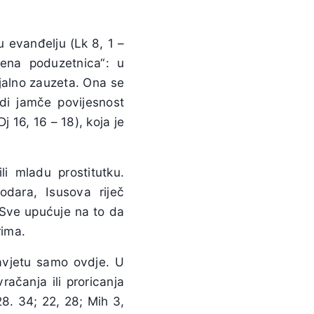
 evanđelju (Lk 8, 1 –
žena poduzetnica“: u
ijalno zauzeta. Ona se
odi jamče povijesnost
j 16, 16 – 18), koja je
li mladu prostitutku.
podara, Isusova riječ
 Sve upućuje na to da
rima.
zavjetu samo ovdje. U
ačanja ili proricanja
28. 34; 22, 28; Mih 3,