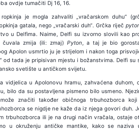
eba ovdje tumačiti Dj 16, 16.
ropkinja je mogla zahvaliti „vračarskom duhu“ (g
ropkinja gatala, nego „vračarski duh“. Grčka riječ
pyto
vo u Delfima. Naime, Delfi su izvorno slovili kao p
 čuvala zmija (ili: zmaj)
Pyton
, a taj je bio gorost
bog Apolon usmrtio ju je strijelom i nakon toga prisvo
“ od tada je pripisivan mjestu i božanstvima. Delfi su
ansko svetište u antičkom svijetu.
ka vidjelica u Apolonovu hramu, zahvaćena duhom, o
, bilo da su postavljena pismeno bilo usmeno. Njezino
može značiti također običnoga trbuhozborca koji
uhozborca se nigdje ne kaže da iz njega govori duh. Je 
m trbuhozborca ili je na drugi način vračala, ostaje o
mo u okruženju antičke mantike, kako se naziva u