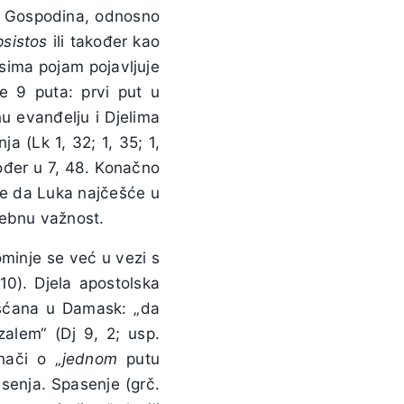
za Gospodina, odnosno
psistos
ili također kao
isima pojam pojavljuje
je 9 puta: prvi put u
nu evanđelju i Djelima
a (Lk 1, 32; 1, 35; 1,
kođer u 7, 48. Konačno
 je da Luka najčešće u
sebnu važnost.
ominje se već u vezi s
 10). Djela apostolska
ršćana u Damask: „da
lem“ (Dj 9, 2; usp.
nači o „
jednom
putu
senja. Spasenje (grč.