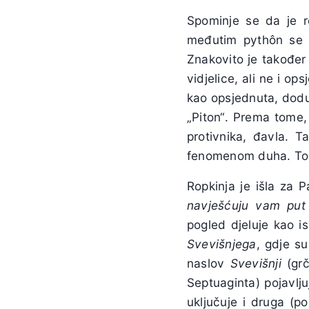
Spominje se da je r
međutim pythôn se n
Znakovito je također
vidjelice, ali ne i o
kao opsjednuta, dodu
„Piton“. Prema tome,
protivnika, đavla. 
fenomenom duha. To P
Ropkinja je išla za 
navje
šćuju vam put
pogled djeluje kao i
Svevišnjega
, gdje s
naslov
Svevišnji
(gr
Septuaginta) pojavlju
uključuje i druga (