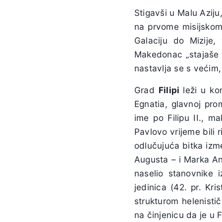
Stigavši u Malu Aziju
na prvome misijskom 
Galaciju do Mizije
Makedonac „stajaše i 
nastavlja se s većim,
Grad
Filipi
leži u ko
Egnatia, glavnoj pro
ime po Filipu II., m
Pavlovo vrijeme bili r
odlučujuća bitka izme
Augusta – i Marka Anto
naselio stanovnike 
jedinica (42. pr. Kris
strukturom helenisti
na činjenicu da je u 