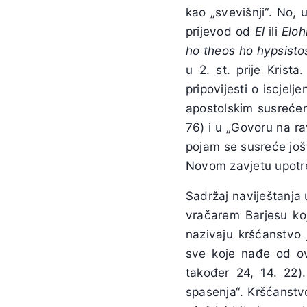
kao „svevišnji“. No,
prijevod od
El
ili
Eloh
ho theos ho hypsist
u 2. st. prije Krist
pripovijesti o iscjel
apostolskim susrećemo
76) i u „Govoru na ra
pojam se susreće još 
Novom zavjetu upotre
Sadržaj naviještanja 
vračarem Barjesu koji
nazivaju kršćanstvo
sve koje nađe od o
također 24, 14. 22).
spasenja“. Kršćanstv