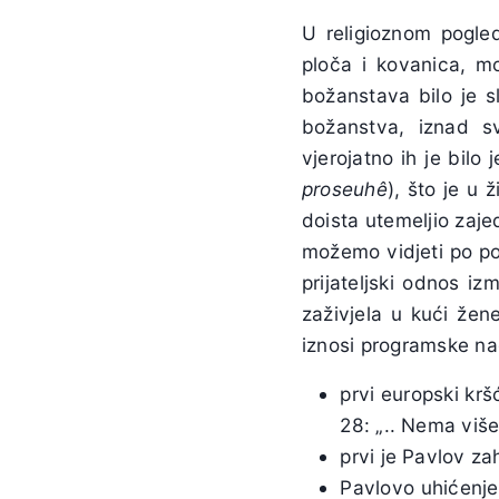
U religioznom pogled
ploča i kovanica, mož
božanstava bilo je s
božanstva, iznad s
vjerojatno ih je bilo
proseuhê
), što je u
doista utemeljio zajed
možemo vidjeti po pos
prijateljski odnos i
zaživjela u kući žen
iznosi programske na
prvi europski krš
28: „.. Nema viš
prvi je Pavlov z
Pavlovo uhićenje