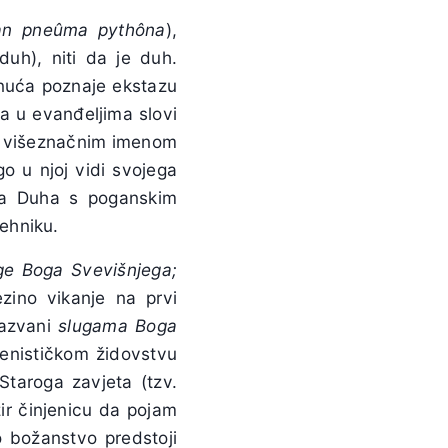
an pneûma pythôna
),
uh), niti da je duh.
hnuća poznaje ekstazu
ma u evanđeljima slovi
 s višeznačnim imenom
o u njoj vidi svojega
oga Duha s poganskim
ehniku.
uge Boga Svevišnjega;
zino vikanje na prvi
nazvani
slugama Boga
lenističkom židovstvu
Staroga zavjeta (tzv.
zir činjenicu da pojam
 božanstvo predstoji