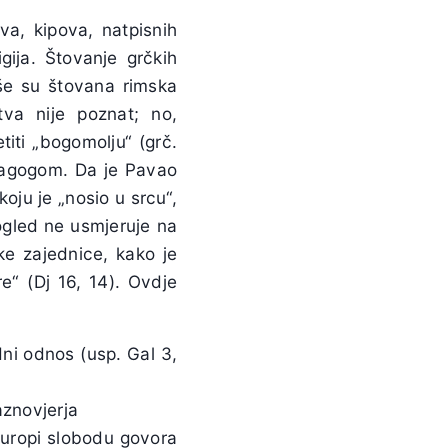
va, kipova, natpisnih
igija. Štovanje grčkih
iše su štovana rimska
va nije poznat; no,
titi „bogomolju“ (grč.
inagogom. Da je Pavao
koju je „nosio u srcu“,
pogled ne usmjeruje na
ke zajednice, kako je
e“ (Dj 16, 14). Ovdje
dni odnos (usp. Gal 3,
aznovjerja
Europi slobodu govora