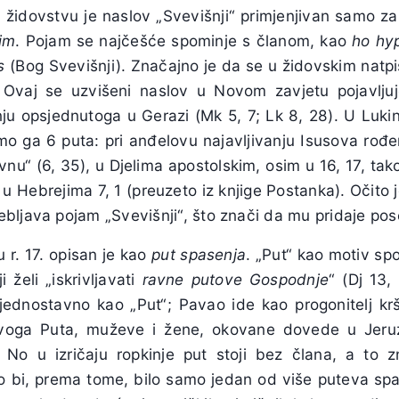
 u židovstvu je naslov „Svevišnji“ primjenjivan samo 
im
. Pojam se najčešće spominje s članom, kao
ho hy
os
(Bog Svevišnji). Značajno je da se u židovskim natp
a. Ovaj se uzvišeni naslov u Novom zavjetu pojavlju
jenju opsjednutoga u Gerazi (Mk 5, 7; Lk 8, 28). U Luki
 ga 6 puta: pri anđelovu najavljivanju Isusova rođenj
vnu“ (6, 35), u Djelima apostolskim, osim u 16, 17, ta
u Hebrejima 7, 1 (preuzeto iz knjige Postanka). Očito
bljava pojam „Svevišnji“, što znači da mu pridaje po
u r. 17. opisan je kao
put
spasenja
. „Put“ kao motiv sp
 želi „iskrivljavati
ravne putove Gospodnje
“ (Dj 13,
 jednostavno kao „Put“; Pavao ide kao progonitelj k
voga Puta, muževe i žene, okovane dovede u Jeruza
 No u izričaju ropkinje put stoji bez člana, a to z
o bi, prema tome, bilo samo jedan od više puteva spa