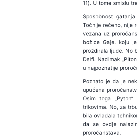
11). U tome smislu tr
Sposobnost gatanja 
Točnije rečeno, nije 
vezana uz proročanst
božice Gaje, koju je
proždirala ljude. No 
Delfi. Nadimak „Piton
u najpoznatije proroč
Poznato je da je ne
upućena proročanstvu
Osim toga „Pyton“ 
trikovima. No, za trb
bila ovladala tehniko
da se ovdje nalazi
proročanstava.