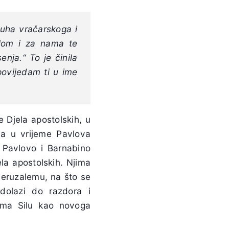
duha vračarskoga i
lom i za nama te
senja.“
To je činila
ovijedam ti u ime
e Djela apostolskih, u
ava u vrijeme Pavlova
 Pavlovo i Barnabino
ela apostolskih. Njima
 Jeruzalemu, na što se
dolazi do razdora i
ima Silu kao novoga