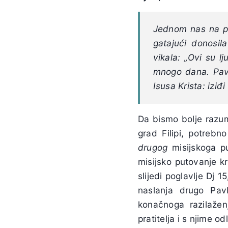
Jednom nas na p
gatajući donosil
vikala: „Ovi su 
mnogo dana. Pavl
Isusa Krista: iziđi
Da bismo bolje razumj
grad Filipi, potrebn
drugog
misijskoga p
misijsko putovanje kr
slijedi poglavlje Dj 
naslanja drugo Pav
konačnoga razilaže
pratitelja i s njime odla