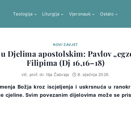
Teologija
Liturgija
Vjeronauk
Ostalo
NOVI ZAVJET
e u Djelima apostolskim: Pavlov „eg
Filipima (Dj 16,16–18)
vlč. prof. dr. Ilija Čabraja
8. siječnja 2026.
menja Božja kroz iscjeljenja i uskrsnuća u ranokr
će cjeline. Svim povezanim dijelovima može se pris