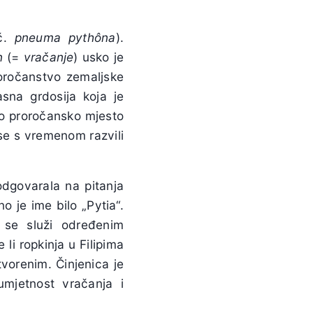
rč.
pneuma pythôna
).
n
(=
vračanje
) usko je
roročanstvo zemaljske
asna grdosija koja je
jio proročansko mjesto
 se s vremenom razvili
dgovarala na pitanja
 je ime bilo „Pytia“.
 se služi određenim
li ropkinja u Filipima
tvorenim. Činjenica je
mjetnost vračanja i