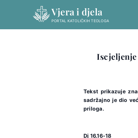
Skip
Vjera i djela
to
content
PORTAL KATOLIČKIH TEOLOGA
Iscjeljenj
Tekst prikazuje zna
sadržajno je dio ve
priloga.
Dj 16,16-18