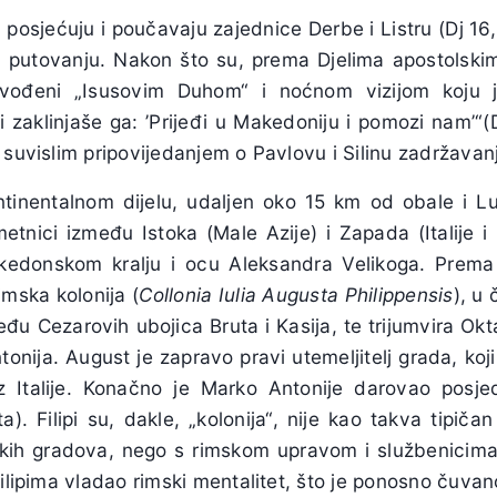
, posjećuju i poučavaju zajednice Derbe i Listru (Dj 16
putovanju. Nakon što su, prema Djelima apostolskim, 
, vođeni „Isusovim Duhom“ i noćnom vizijom koju 
zaklinjaše ga: ’Prijeđi u Makedoniju i pomozi nam’“(D
 suvislim pripovijedanjem o Pavlovu i Silinu zadržavanj
ntinentalnom dijelu, udaljen oko 15 km od obale i Lu
metnici između Istoka (Male Azije) i Zapada (Italije i
akedonskom kralju i ocu Aleksandra Velikoga. Prema D
imska kolonija (
Collonia Iulia Augusta Philippensis
), u 
đu Cezarovih ubojica Bruta i Kasija, te trijumvira Okt
nija. August je zapravo pravi utemeljitelj grada, koji 
iz Italije. Konačno je Marko Antonije darovao posje
ta). Filipi su, dakle, „kolonija“, nije kao takva tipiča
čkih gradova, nego s rimskom upravom i službenicim
Filipima vladao rimski mentalitet, što je ponosno čuvan