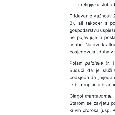
i religijsku slobo
Pridavanje važnosti 
3), ali također s p
gospodarstvu uspješna
ne pojavljuje u posl
osobe. Na ovu kratku p
posjedovala „duha vr
Pojam
paidiskê
(r. 
Budući da je služila
podsjeća da „nijedan
je bila ropkinja bračn
Glagol
manteuomai
,
Starom se zavjetu po
krivih proroka (usp. 