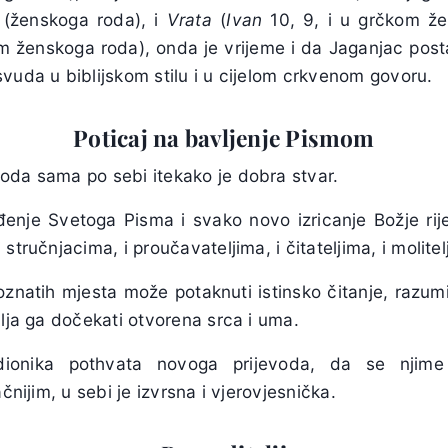
(ženskoga roda), i
Vrata
(
Ivan
10, 9, i u grčkom ž
om ženskoga roda), onda je vrijeme i da Jaganjac pos
vuda u biblijskom stilu i u cijelom crkvenom govoru.
Poticaj na bavljenje Pismom
oda sama po sebi itekako je dobra stvar.
enje Svetoga Pisma i svako novo izricanje Božje ri
stručnjacima, i proučavateljima, i čitateljima, i molitel
oznatih mjesta može potaknuti istinsko čitanje, razum
alja ga dočekati otvorena srca i uma.
ionika pothvata novoga prijevoda, da se njime
ačnijim, u sebi je izvrsna i vjerovjesnička.