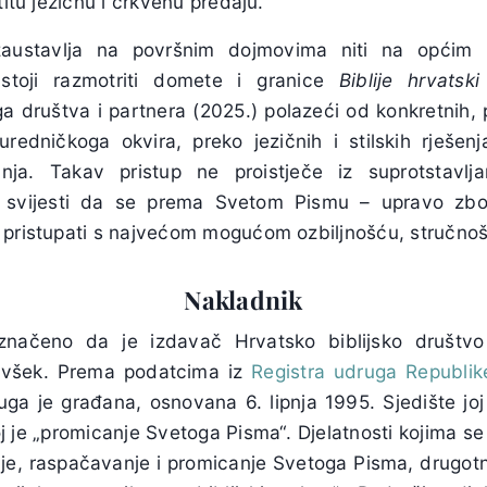
titu jezičnu i crkvenu predaju.
austavlja na površnim dojmovima niti na općim m
stoji razmotriti domete i granice
Biblije
hrvatski
a društva i partnera (2025.) polazeći od konkretnih, pr
redničkoga okvira, preko jezičnih i stilskih rješen
anja. Takav pristup ne proistječe iz suprotstavl
z svijesti da se prema Svetom Pismu – upravo zbog
 pristupati s najvećom mogućom ozbiljnošću, stručno
Nakladnik
načeno da je izdavač Hrvatsko biblijsko društv
ovšek. Prema podatcima iz
Registra udruga Republik
ruga je građana, osnovana 6. lipnja 1995. Sjedište joj
joj je „promicanje Svetoga Pisma“. Djelatnosti kojima se 
e, raspačavanje i promicanje Svetoga Pisma, drugotne 