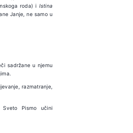
enskoga roda) i
Istina
tane Janje, ne samo u
ječi sadržane u njemu
jima.
ijevanje, razmatranje,
 Sveto Pismo učini