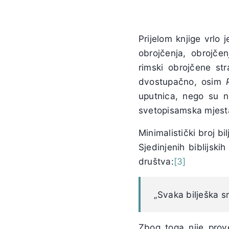
Prijelom knjige vrlo 
obrojčenja, obrojčen
rimski obrojčene st
dvostupačno, osim
uputnica, nego su n
svetopisamska mjesta
Minimalistički broj b
Sjedinjenih biblijski
društva:
[3]
„Svaka bilješka sm
Zbog toga nije prov