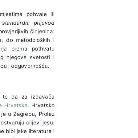
jestima pohvale ili
standardni
prijevod
ovjerljivih činjenica:
ja, do metodoloških i
janja prema pothvatu
 njegove svetosti i
šću i odgovornošću.
o te da za izdavača
e Hrvatske
, Hrvatsko
 je u Zagrebu, Prolaz
ostvaruju ciljevi jesu:
biblijske literature i