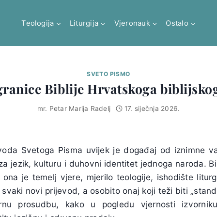
Teologija
Liturgija
Vjeronauk
Ostalo
SVETO PISMO
granice Biblije Hrvatskoga biblijsko
mr. Petar Marija Radelj
17. siječnja 2026.
voda Svetoga Pisma uvijek je događaj od iznimne v
za jezik, kulturu i duhovni identitet jednoga naroda. Bib
na je temelj vjere, mjerilo teologije, ishodište liturgi
svaki novi prijevod, a osobito onaj koji teži biti „stan
rnu prosudbu, kako u pogledu vjernosti izvornik