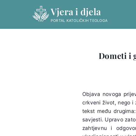
Skip
Vjera i djela
to
content
PORTAL KATOLIČKIH TEOLOGA
Dometi i 
Objava novoga prije
crkveni život, nego i 
tekst među drugima: o
savjesti. Upravo zato 
zahtjevnu i odgovo