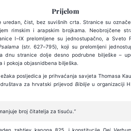
Prijelom
je uredan, čist, bez suvišnih crta. Stranice su označ
jem rimskim i arapskim brojkama. Neobrojčene stran
ranice I–IX prelomljene su jednostupačno, a Sveto 
Psalama
(str. 627–795), koji su prelomljeni jednos
a dnu stranice dolje desno podrubne bilješke – u
 i pokoja objasnidbena bilješka.
ilježaka posljedica je prihvaćanja savjeta Thomasa Ka
h društava za hrvatski prijevod
Biblije
u organizaciji H
anjuje broj čitatelja za tisuću.“
eden zahtjev kanona 825. i konstitucije
Dei Verbu