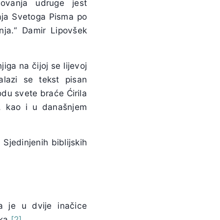
elovanja udruge jest
daja Svetoga Pisma po
nja.“ Damir Lipovšek
ga na čijoj se lijevoj
alazi se tekst pisan
vodu svete braće Ćirila
u, kao i u današnjem
Sjedinjenih biblijskih
na je u dvije inačice
ka.
[2]