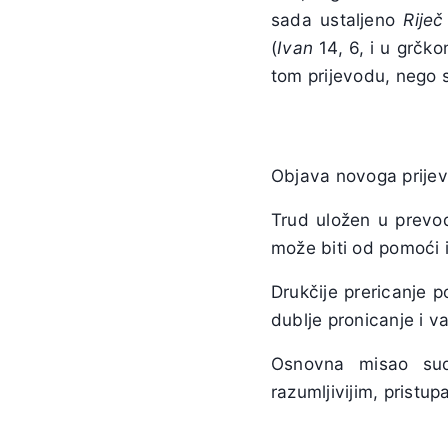
sada ustaljeno
Riječ
(
Ivan
14, 6, i u grčk
tom prijevodu, nego s
Objava novoga prijev
Trud uložen u prevođ
može biti od pomoći i 
Drukčije prericanje p
dublje pronicanje i v
Osnovna misao sud
razumljivijim, pristup