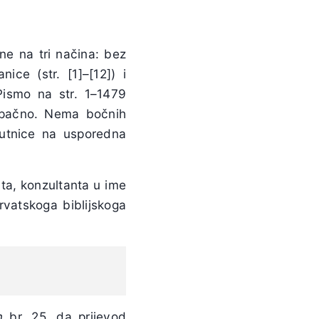
ene na tri načina: bez
ice (str. [1]–[12]) i
Pismo na str. 1–1479
tupačno. Nema bočnih
putnice na usporedna
uta, konzultanta u ime
rvatskoga biblijskoga
m
br. 25. da prijevod