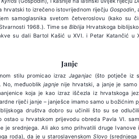
u
Kýrios
(Gospodin), i kasnije na latinski uvijek riječju
D
a hrvatski to izrečeno istovrijednom riječju
Gospodin
,
njem samoglasnika svetom četveroslovu (kako su čini
tvarnosti 1968.). Time se
Biblija
Hrvatskoga biblijsko
kve su dali Bartol Kašić u XVI. i Petar Katančić u X
Janje
nom stilu promicao izraz
Jaganjac
(što potječe iz 
). No, međuoblik
jagnje
nije hrvatski, a janje je samo
anjenice koja je kao izraz iščezla iz hrvatskoga jezik
rdne riječi janje – janješce imamo samo u božićnim p
lijskoga društva dobro su učinili što su se odlučil
io ostao u hrvatskom prijevodu obreda Pavla VI. sam
e je srednjega. Ali ako smo prihvatili druge Ivanove 
oga roda), da je u staroslavenskom
Slovo
(srednjega 