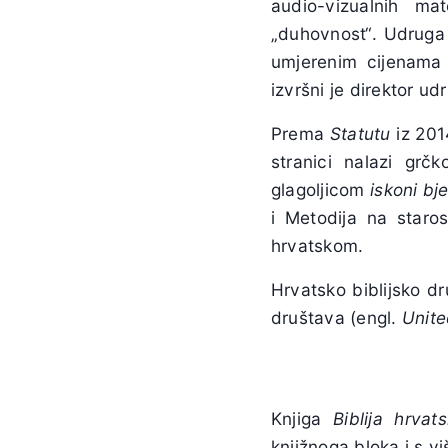
audio-vizualnih mat
„duhovnost“. Udruga 
umjerenim cijenama 
izvršni je direktor u
Prema
Statutu
iz 2014
stranici nalazi grč
glagoljicom
iskoni
bj
i Metodija na staro
hrvatskom.
Hrvatsko biblijsko dr
društava (engl.
Unit
Knjiga
Biblija
hrvats
knjižnoga bloka i s v