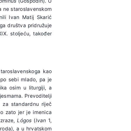
ominus
(Gospodin). U
 a ne staroslavenskom
li Ivan Matij Skarić
ga društva pridružuje
IX. stoljeću, također
staroslavenskoga kao
 po sebi mlado, pa je
a osim u liturgiji, a
jesmama. Prevoditelji
i za standardnu riječ
o zato jer je imenica
izraze,
Lógos
(
Ivan
1,
roda), a u hrvatskom