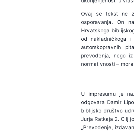
ukorijenjenosti u vlas
Ovaj se tekst ne z
osporavanja. On na
Hrvatskoga biblijskog
od nakladničkoga i u
autorskopravnih pit
prevođenja, nego i
normativnosti – mora
U impresumu je naz
odgovara Damir Lip
biblijsko društvo ud
Jurja Ratkaja 2. Cilj 
„Prevođenje, izdavanj