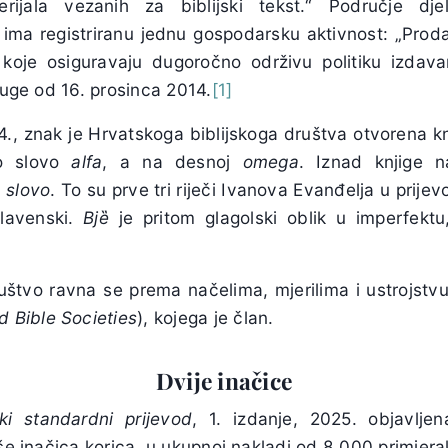
erijala vezanih za biblijski tekst.“ Područje dj
ima registriranu jednu gospodarsku aktivnost: „Pro
koje osiguravaju dugoročno održivu politiku izdava
druge od 16. prosinca 2014.
[1]
., znak je Hrvatskoga biblijskoga društva otvorena knji
ko slovo
alfa
, a na desnoj
omega
. Iznad knjige n
e
slovo
. To su prve tri riječi Ivanova Evanđelja u prije
slavenski.
Bjȅ
je pritom glagolski oblik u imperfekt
uštvo ravna se prema načelima, mjerilima i ustrojstvu 
ed
Bible
Societies
), kojega je član.
Dvije inačice
ki
standardni
prijevod
, 1. izdanje, 2025. objavlje
iše inačica korica, u ukupnoj nakladi od 8.000 primjera