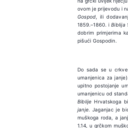
na grčki uvijek riječj
ovom je prijevodu i n
Gospod
, ili dodava
1859.–1860. i
Biblija
S
dobrim primjerima ka
pišući Gospodin.
Do sada se u crkve
umanjenica za janje
upitno postojanje um
umanjenicu od standa
Biblije
Hrvatskoga bib
janje
. Jaganjac je b
muškoga roda, a janj
1.14, u grčkom mušk