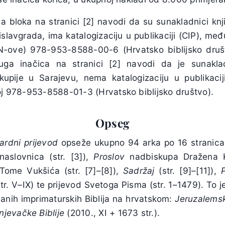
a bloka na stranici [2] navodi da su sunakladnici knj
islavgrada, ima katalogizaciju u publikaciji (CIP), m
BN-ove) 978-953-8588-00-6 (Hrvatsko biblijsko dru
uga inačica na stranici [2] navodi da je sunaklad
upije u Sarajevu, nema katalogizaciju u publikaci
roj 978-953-8588-01-3 (Hrvatsko biblijsko društvo).
Opseg
ardni
prijevod
opseže ukupno 94 arka po 16 stranica,
 naslovnica (str. [3]),
Proslov
nadbiskupa Dražena Kut
ome Vukšića (str. [7]–[8]),
Sadržaj
(str. [9]–[11]),
tr. V–IX) te prijevod Svetoga Pisma (str. 1–1479). To j
nih imprimaturskih Biblija na hrvatskom:
Jeruzalems
njevačke
Biblije
(2010., XI + 1673 str.).