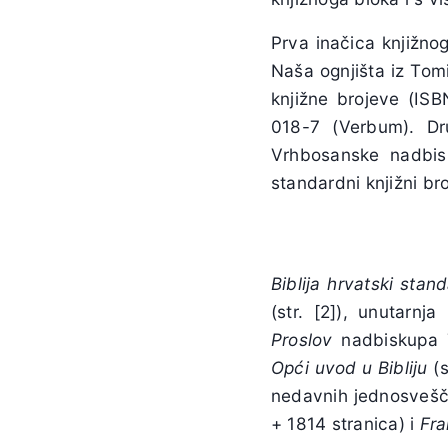
Prva inačica knjižnog
Naša ognjišta iz Tom
knjižne brojeve (IS
018-7 (Verbum). Dr
Vrhbosanske nadbisk
standardni knjižni b
Biblija
hrvatski
stand
(str. [2]), unutarnja
Proslov
nadbiskupa T
Opći
uvod
u
Bibliju
(s
nedavnih jednosvešča
+ 1814 stranica) i
Fra