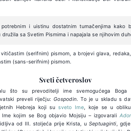
 potrebnim i uistinu dostatnim tumačenjima kako 
ću družila sa Svetim Pismima i napajala se njihovim du
e vitičastim (serifnim) pismom, a brojevi glava, redaka,
astim (sans-serifnim) pismom.
Sveti četveroslov
lu što su prevoditelji ime svemogućega Boga i
atski preveli riječju:
Gospodin
. To je u skladu s d
jetnih Hebreja koji su
sveto Ime
, koje se u obliku 
lo Ime kojim se Bog objavio Mojsiju – izgovarali
Adon
ljiva od III. stoljeća prije Krista, u
Septuaginti
, gdj