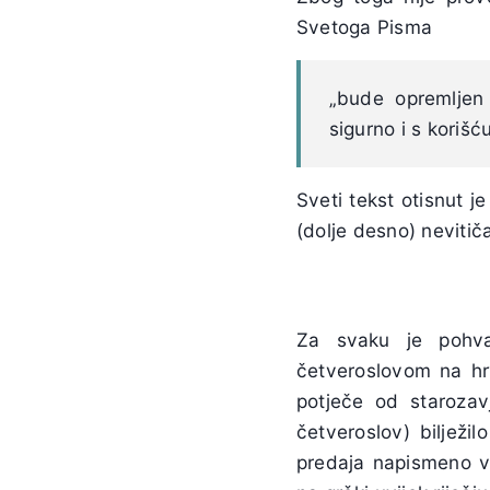
Svetoga Pisma
„bude opremljen
sigurno i s koriš
Sveti tekst otisnut j
(dolje desno) nevitič
Za svaku je pohva
četveroslovom na hrv
potječe od starozav
četveroslov) bilježi
predaja napismeno vid