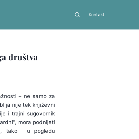
Kontakt
ga društva
ažnosti – ne samo za
lija nije tek književni
je i trajni sugovornik
dardni“, mora podnijeti
u, tako i u pogledu