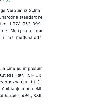
ige Verbum iz Splita i
eđunarodne standardne
štvo) i 978-953-399-
nik Medijski centar
ji i ima međunarodni
 a čine je: impresum
leše (str. [5]–[6]),
Predgovor
(str. I–III) i
e čini tanjom od nekih
ke
Biblije
(1994., XXIII