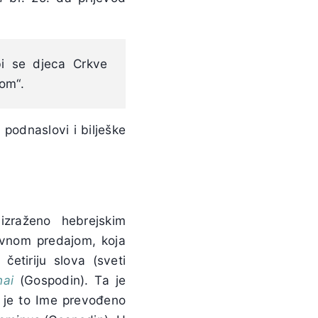
bi se djeca Crkve
hom“.
 podnaslovi i bilješke
zraženo hebrejskim
avnom predajom, koja
četiriju slova (sveti
ai
(Gospodin). Ta je
e je to Ime prevođeno