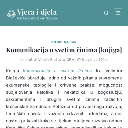
Skip
Vjera i djela
to
content
PORTAL KATOLIČKIH TEOLOGA
KNJIGE NA DAR
Komunikacija u svetim činima [knjiga]
fra prof. dr. Velimir Blažević, OFM
6. svibnja 2014.
Knjiga
Komunikacija u svetim činima
fra Velimira
Blaževića obrađuje jedno od važnih pitanja suvremene
ekumenske teologije i crkvene prakse: mogućnost
sudjelovanja katolika i nekatolika u bogoslužju,
sakramentima i drugim svetim činima različitih
kršćanskih zajednica. Polazeći od povijesnoga razvoja,
teoloških načela i važećih crkvenih odredaba, autor
nastoji prikazati kako se tijekom stoljeća razvijao odnos
Katoličke Crkve prema takvoj komunikaciji te kakvo je