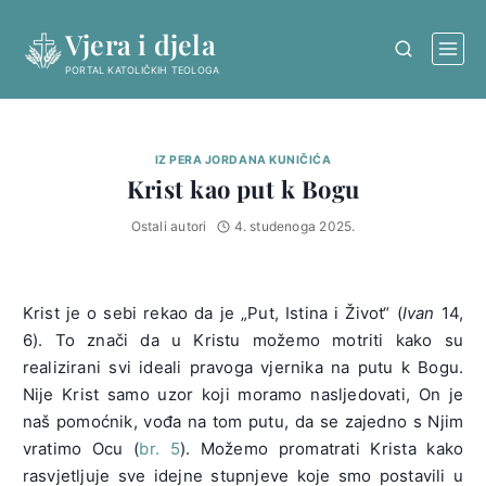
Skip
Vjera i djela
to
content
PORTAL KATOLIČKIH TEOLOGA
IZ PERA JORDANA KUNIČIĆA
Krist kao put k Bogu
Ostali autori
4. studenoga 2025.
Krist je o sebi rekao da je „Put, Istina i Život“ (
Ivan
14,
6). To znači da u Kristu možemo motriti kako su
realizirani svi ideali pravoga vjernika na putu k Bogu.
Nije Krist samo uzor koji moramo nasljedovati, On je
naš pomoćnik, vođa na tom putu, da se zajedno s Njim
vratimo Ocu (
br. 5
). Možemo promatrati Krista kako
rasvjetljuje sve idejne stupnjeve koje smo postavili u