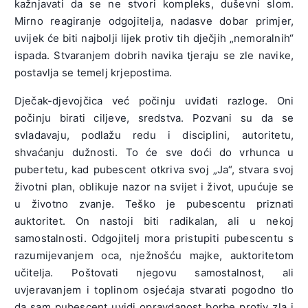
kažnjavati da se ne stvori kompleks, duševni slom.
Mirno reagiranje odgojitelja, nadasve dobar primjer,
uvijek će biti najbolji lijek protiv tih dječjih „nemoralnih“
ispada. Stvaranjem dobrih navika tjeraju se zle navike,
postavlja se temelj krjepostima.
Dječak-djevojčica već počinju uviđati razloge. Oni
počinju birati ciljeve, sredstva. Pozvani su da se
svladavaju, podlažu redu i disciplini, autoritetu,
shvaćanju dužnosti. To će sve doći do vrhunca u
pubertetu, kad pubescent otkriva svoj „Ja“, stvara svoj
životni plan, oblikuje nazor na svijet i život, upućuje se
u životno zvanje. Teško je pubescentu priznati
auktoritet. On nastoji biti radikalan, ali u nekoj
samostalnosti. Odgojitelj mora pristupiti pubescentu s
razumijevanjem oca, nježnošću majke, auktoritetom
učitelja. Poštovati njegovu samostalnost, ali
uvjeravanjem i toplinom osjećaja stvarati pogodno tlo
da sam pubescent uvidi opravdanost borbe protiv zla i