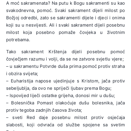
A moć sakramenata? Na putu k Bogu sakramenti su kao
svakodnevna, pomoć. Svaki sakrament dijeli milost po
Božjoj odredbi, zato se sakramenti dijele i djeci i onima
koji su u nesvijesti. Ali i svaki sakrament dijeli posebnu
milost koja posebno pomaže čovjeka u životnim
potrebama.
Tako sakrament Krštenja dijeli posebnu pomoć
čovječjem razumu i volji, da se ne zatvore svjetlu vjere;
– u sakramentu Potvrde duša prima pomoć protiv straha
i obzira svijeta;
– Euharistija napose ujedinjuje s Kristom, jača protiv
sebeljublja, da ovo ne spriječi ljubav prema Bogu;
– Ispovijed liječi ostatke grijeha, donosi mir u dušu;
– Bolesnička Pomast olakoćuje dušu bolesnika, jača
protiv tegoba zadnjih časova života;
– sveti Red daje posebnu milost protiv osjećaja
slabosti, koji odvraća od službe spojene sa svetim