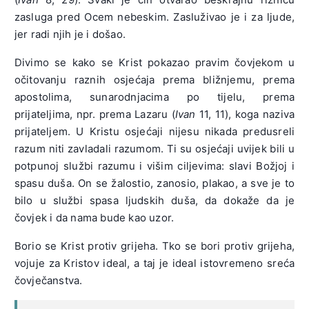
zasluga pred Ocem nebeskim. Zasluživao je i za ljude,
jer radi njih je i došao.
Divimo se kako se Krist pokazao pravim čovjekom u
očitovanju raznih osjećaja prema bližnjemu, prema
apostolima, sunarodnjacima po tijelu, prema
prijateljima, npr. prema Lazaru (
Ivan
11, 11), koga naziva
prijateljem. U Kristu osjećaji nijesu nikada predusreli
razum niti zavladali razumom. Ti su osjećaji uvijek bili u
potpunoj službi razumu i višim ciljevima: slavi Božjoj i
spasu duša. On se žalostio, zanosio, plakao, a sve je to
bilo u službi spasa ljudskih duša, da dokaže da je
čovjek i da nama bude kao uzor.
Borio se Krist protiv grijeha. Tko se bori protiv grijeha,
vojuje za Kristov ideal, a taj je ideal istovremeno sreća
čovječanstva.