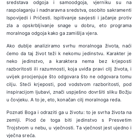
sredstava odgoja i samoodgoja, vjerniku su na
raspolaganju i nadnaravna sredstva, osobito sakramenti
Ispovijedi i Pričesti. Ispitivanje savjesti i jačanje protiv
zla a opskrbljivanje snage u dobru, eto programa
moralnoga odgoja kako ga zamišlja vjera.
Ako dublje analiziramo svrhu moralnoga života, naći
ćemo da taj život teži k nekomu jedinstvu. Karakter je
neko jedinstvo, a karaktera nema bez krjeposti
razboritosti ili razumnosti, koja uviđa pravi cilj života, i
uvijek procjenjuje što odgovara što ne odgovara tomu
cilju. Steći krjeposti, pod vodstvom razboritosti, pod
inspiracijom ljubavi, znači uspješno dovršiti sliku Božju
u čovjeku. A to je, eto, konačan cilj moralnoga reda.
Poznati Boga i odraziti ga u životu: to je svrha života na
zemlji. Plod će toga biti jedinstvo s Presvetim
Trojstvom u nebu, u vječnosti. Ta vječnost jest ujedno i
vječna sreća.