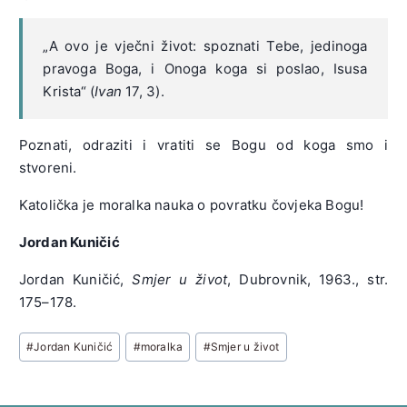
„A ovo je vječni život: spoznati Tebe, jedinoga
pravoga Boga, i Onoga koga si poslao, Isusa
Krista“ (
Ivan
17, 3).
Poznati, odraziti i vratiti se Bogu od koga smo i
stvoreni.
Katolička je moralka nauka o povratku čovjeka Bogu!
Jordan Kuničić
Jordan Kuničić,
Smjer u život
, Dubrovnik, 1963., str.
175–178.
Post
#
Jordan Kuničić
#
moralka
#
Smjer u život
Tags: