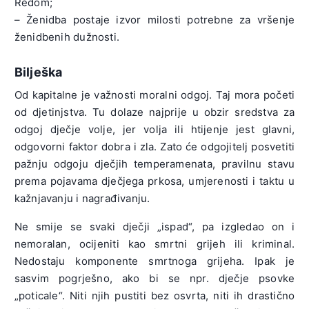
Redom;
– Ženidba postaje izvor milosti potrebne za vršenje
ženidbenih dužnosti.
Bilješka
Od kapitalne je važnosti moralni odgoj. Taj mora početi
od djetinjstva. Tu dolaze najprije u obzir sredstva za
odgoj dječje volje, jer volja ili htijenje jest glavni,
odgovorni faktor dobra i zla. Zato će odgojitelj posvetiti
pažnju odgoju dječjih temperamenata, pravilnu stavu
prema pojavama dječjega prkosa, umjerenosti i taktu u
kažnjavanju i nagrađivanju.
Ne smije se svaki dječji „ispad“, pa izgledao on i
nemoralan, ocijeniti kao smrtni grijeh ili kriminal.
Nedostaju komponente smrtnoga grijeha. Ipak je
sasvim pogrješno, ako bi se npr. dječje psovke
„poticale“. Niti njih pustiti bez osvrta, niti ih drastično