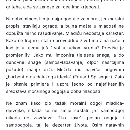
grijeha, a da se zanese za idealima krjeposti.
Ni doba mladosti nije najpogodnije za moral, jer moralni
propisi stavljaju ograde, a bujna mašta u mladosti ne
dopušta mirno rasuđivanje. Mladiću nedostaje karakter.
Kako će trajno i stalno provoditi u život moralna načela
kad je u njemu još život u nekom vrenju? Previše je
promjenljiv. Jako mu imponira tjelesna snaga, a do
duhovne snage (samosvladavanje, otpor nasrtajima
požude) manje drži. Možda mu najviše odgovara
„borbeni etos dalekoga ideala“ (Eduard Spranger). Zato
je pitanje primjera i uzora jedno od najefikasnijih
sredstava moralnoga odgoja u doba mladosti.
Ne znam kako bio težak moralni odgoj mladića-
djevojke, nikada se ne smije sustati, jer samoodgoj
nikada ne završava. Tko završi posao odgoja i
samoodgoja, taj je dezerter života. Osim naravnih