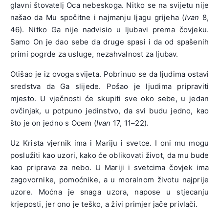
glavni štovatelj Oca nebeskoga. Nitko se na svijetu nije
našao da Mu spočitne i najmanju ljagu grijeha (
Ivan
8,
46). Nitko Ga nije nadvisio u ljubavi prema čovjeku.
Samo On je dao sebe da druge spasi i da od spašenih
primi pogrde za usluge, nezahvalnost za ljubav.
Otišao je iz ovoga svijeta. Pobrinuo se da ljudima ostavi
sredstva da Ga slijede. Pošao je ljudima pripraviti
mjesto. U vječnosti će skupiti sve oko sebe, u jedan
ovčinjak, u potpuno jedinstvo, da svi budu jedno, kao
što je on jedno s Ocem (
Ivan
17, 11–22).
Uz Krista vjernik ima i Mariju i svetce. I oni mu mogu
poslužiti kao uzori, kako će oblikovati život, da mu bude
kao priprava za nebo. U Mariji i svetcima čovjek ima
zagovornike, pomoćnike, a u moralnom životu najprije
uzore. Moćna je snaga uzora, napose u stjecanju
krjeposti, jer ono je teško, a živi primjer jače privlači.