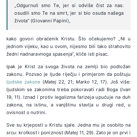
„Odgurnuli smo Te, jer si odviše čist za nas:
osudili smo Te na smrt, jer si bio osuda našega
života“ (Giovanni Papini),
kako govori obraćenik Kristu. Što očekujemo? „Ni u
jednom vijeku, kao u ovom, nijesmo bili tako strahovito
žedni nadnaravnoga spasenja“, kliče isti pisac.
Ipak je Krist za svoga života na zemlji bio podložan
zakonu. Pozvao je ljude riječju i primjerom da poštuju
ljudske zakone
(
Matej
22, 21;
Marko
12, 17). Još više:
ljudskim se zakonima treba pokoravati radi Boga (
Ivan
19, 11). Iznad i protiv legalizma farizeja upućuje na duh
zakona, na istinu, a vanjštinu stavlja u drugi red, u
ovisnost o nutrini.
Sve su krjeposti u Kristu sjale. Jedna mu je osobito na
srcu: krotkost i poniznost (
Matej
11, 29). Zato je on prvi i