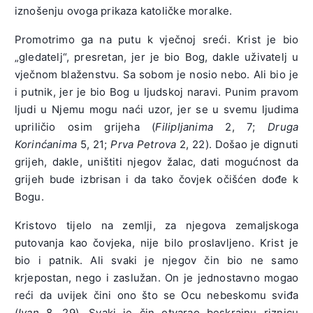
iznošenju ovoga prikaza katoličke moralke.
Promotrimo ga na putu k vječnoj sreći. Krist je bio
„gledatelj“, presretan, jer je bio Bog, dakle uživatelj u
vječnom blaženstvu. Sa sobom je nosio nebo. Ali bio je
i putnik, jer je bio Bog u ljudskoj naravi. Punim pravom
ljudi u Njemu mogu naći uzor, jer se u svemu ljudima
upriličio osim grijeha (
Filipljanima
2, 7;
Druga
Korinćanima
5, 21;
Prva Petrova
2, 22). Došao je dignuti
grijeh, dakle, uništiti njegov žalac, dati mogućnost da
grijeh bude izbrisan i da tako čovjek očišćen dođe k
Bogu.
Kristovo tijelo na zemlji, za njegova zemaljskoga
putovanja kao čovjeka, nije bilo proslavljeno. Krist je
bio i patnik. Ali svaki je njegov čin bio ne samo
krjepostan, nego i zaslužan. On je jednostavno mogao
reći da uvijek čini ono što se Ocu nebeskomu sviđa
(
Ivan
8, 29). Svaki je čin otvarao beskrajnu riznicu