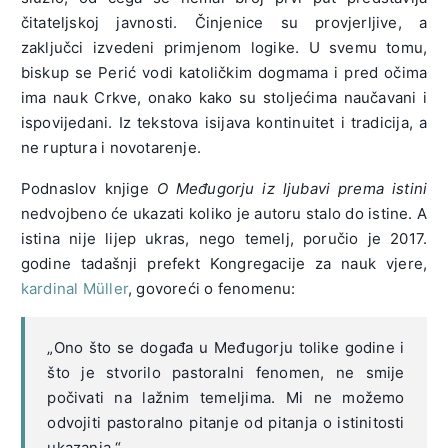
čitateljskoj javnosti. Činjenice su provjerljive, a
zaključci izvedeni primjenom logike. U svemu tomu,
biskup se Perić vodi katoličkim dogmama i pred očima
ima nauk Crkve, onako kako su stoljećima naučavani i
ispovijedani. Iz tekstova isijava kontinuitet i tradicija, a
ne ruptura i novotarenje.
Podnaslov knjige
O Međugorju iz ljubavi prema istini
nedvojbeno će ukazati koliko je autoru stalo do istine. A
istina nije lijep ukras, nego temelj, poručio je 2017.
godine tadašnji prefekt Kongregacije za nauk vjere,
kardinal Müller
, govoreći o fenomenu:
„Ono što se događa u Međugorju tolike godine i
što je stvorilo pastoralni fenomen, ne smije
počivati na lažnim temeljima. Mi ne možemo
odvojiti pastoralno pitanje od pitanja o istinitosti
ukazanja.“