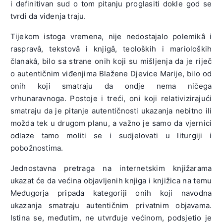
i definitivan sud o tom pitanju proglasiti dokle god se
tvrdi da viđenja traju.
Tijekom istoga vremena, nije nedostajalo polemikâ i
raspravâ, tekstovâ i knjigâ, teoloških i marioloških
članakâ, bilo sa strane onih koji su mišljenja da je riječ
o autentičnim viđenjima Blažene Djevice Marije, bilo od
onih koji smatraju da ondje nema ničega
vrhunaravnoga. Postoje i treći, oni koji relativizirajući
smatraju da je pitanje autentičnosti ukazanja nebitno ili
možda tek u drugom planu, a važno je samo da vjernici
odlaze tamo moliti se i sudjelovati u liturgiji i
pobožnostima.
Jednostavna pretraga na internetskim knjižarama
ukazat će da većina objavljenih knjiga i knjižica na temu
Međugorja pripada kategoriji onih koji navodna
ukazanja smatraju autentičnim privatnim objavama.
Istina se, međutim, ne utvrđuje većinom, podsjetio je