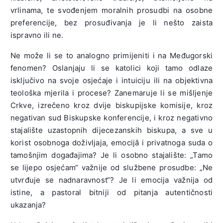
vrlinama, te svođenjem moralnih prosudbi na osobne
preferencije, bez prosuđivanja je li nešto zaista
ispravno ili ne.
Ne može li se to analogno primijeniti i na Međugorski
fenomen? Oslanjaju li se katolici koji tamo odlaze
isključivo na svoje osjećaje i intuiciju ili na objektivna
teološka mjerila i procese? Zanemaruje li se mišljenje
Crkve, izrečeno kroz dvije biskupijske komisije, kroz
negativan sud Biskupske konferencije, i kroz negativno
stajalište uzastopnih dijecezanskih biskupa, a sve u
korist osobnoga doživljaja, emocijâ i privatnoga suda o
tamošnjim događajima? Je li osobno stajalište: „Tamo
se lijepo osjećam“ važnije od službene prosudbe: „Ne
utvrđuje se nadnaravnost“? Je li emocija važnija od
istine, a pastoral bitniji od pitanja autentičnosti
ukazanja?