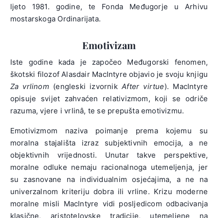
ljeto 1981. godine, te Fonda Međugorje u Arhivu
mostarskoga Ordinarijata.
Emotivizam
Iste godine kada je započeo Međugorski fenomen,
škotski filozof Alasdair MacIntyre objavio je svoju knjigu
Za vrlinom
(engleski izvornik
After virtue
). MacIntyre
opisuje svijet zahvaćen relativizmom, koji se odriče
razuma, vjere i vrlinâ, te se prepušta emotivizmu.
Emotivizmom naziva poimanje prema kojemu su
moralna stajališta izraz subjektivnih emocija, a ne
objektivnih vrijednosti. Unutar takve perspektive,
moralne odluke nemaju racionalnoga utemeljenja, jer
su zasnovane na individualnim osjećajima, a ne na
univerzalnom kriteriju dobra ili vrline. Krizu moderne
moralne misli MacIntyre vidi posljedicom odbacivanja
klasične, aristotelovske tradicije, utemeljene na