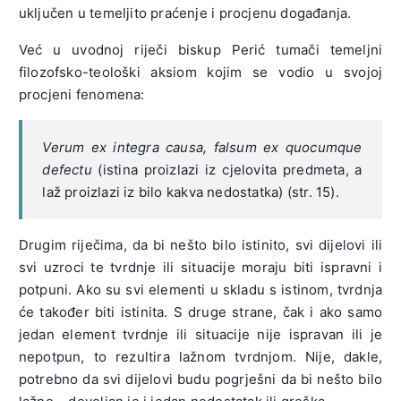
uključen u temeljito praćenje i procjenu događanja.
Već u uvodnoj riječi biskup Perić tumači temeljni
filozofsko-teološki aksiom kojim se vodio u svojoj
procjeni fenomena:
Verum ex integra causa, falsum ex quocumque
defectu
(istina proizlazi iz cjelovita predmeta, a
laž proizlazi iz bilo kakva nedostatka) (str. 15).
Drugim riječima, da bi nešto bilo istinito, svi dijelovi ili
svi uzroci te tvrdnje ili situacije moraju biti ispravni i
potpuni. Ako su svi elementi u skladu s istinom, tvrdnja
će također biti istinita. S druge strane, čak i ako samo
jedan element tvrdnje ili situacije nije ispravan ili je
nepotpun, to rezultira lažnom tvrdnjom. Nije, dakle,
potrebno da svi dijelovi budu pogrješni da bi nešto bilo