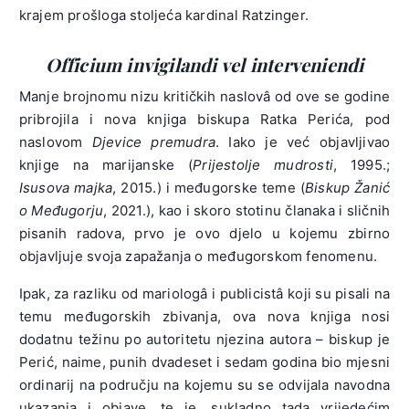
krajem prošloga stoljeća kardinal Ratzinger.
Officium invigilandi vel interveniendi
Manje brojnomu nizu kritičkih naslovâ od ove se godine
pribrojila i nova knjiga biskupa Ratka Perića, pod
naslovom
Djevice premudra
. Iako je već objavljivao
knjige na marijanske (
Prijestolje mudrosti
, 1995.;
Isusova majka
, 2015.) i međugorske teme (
Biskup Žanić
o Međugorju
, 2021.), kao i skoro stotinu članaka i sličnih
pisanih radova, prvo je ovo djelo u kojemu zbirno
objavljuje svoja zapažanja o međugorskom fenomenu.
Ipak, za razliku od mariologâ i publicistâ koji su pisali na
temu međugorskih zbivanja, ova nova knjiga nosi
dodatnu težinu po autoritetu njezina autora – biskup je
Perić, naime, punih dvadeset i sedam godina bio mjesni
ordinarij na području na kojemu su se odvijala navodna
ukazanja i objave, te je, sukladno tada vrijedećim