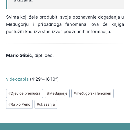
Svima koji žele produbiti svoje poznavanje događanja u
Međugorju i pripadnoga fenomena, ova će knjiga
poslužiti kao izvrstan izvor pouzdanih informacija.
Mario Glibić
, dipl. oec.
videozapis
(4’29”–16’10”)
Post
#
Djevice premudra
#
Međugorje
#
međugorski fenomen
Tags:
#
Ratko Perić
#
ukazanja