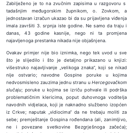
Zabilježeno je to na zvučnim zapisima u razgovoru s
tadašnjim međugorskim župnikom, o. Zovkom, a
jednostavan izračun ukazao bi da su prijavljena viđenja
imala završiti 3. srpnja iste godine. Ne samo da traju i
danas, 43 godine kasnije, nego ni ta promjena
najavljenoga prestanka nikada nije objašnjena.
Ovakav primjer nije bio iznimka, nego tek uvod u sve
što je slijedilo i što je detaljno prikazano u knjizi:
višestruko najavljivanje „velikoga znaka“, koji se nikad
nije ostvario; navodne Gospine poruke u kojima
nedvosmisleno zauzima jednu stranu u
Hercegovačkom
slučaju
; poruke u kojima se izriču pohvale ili podrška
problematičnim klericima, poput duhovnoga voditelja
navodnih vidjelaca, koji je naknadno službeno izopćen
iz Crkve; naputak „vidiocima“ da ne trebaju moliti za
sebe; premještanje Gospina rođendana (ali, zanimljivo,
ne i povezane svetkovine Bezgrješnoga začeća);