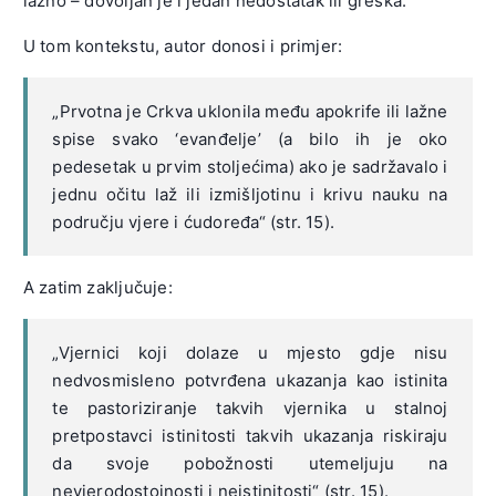
lažno – dovoljan je i jedan nedostatak ili greška.
U tom kontekstu, autor donosi i primjer:
„Prvotna je Crkva uklonila među apokrife ili lažne
spise svako ‘evanđelje’ (a bilo ih je oko
pedesetak u prvim stoljećima) ako je sadržavalo i
jednu očitu laž ili izmišljotinu i krivu nauku na
području vjere i ćudoređa“ (str. 15).
A zatim zaključuje:
„Vjernici koji dolaze u mjesto gdje nisu
nedvosmisleno potvrđena ukazanja kao istinita
te pastoriziranje takvih vjernika u stalnoj
pretpostavci istinitosti takvih ukazanja riskiraju
da svoje pobožnosti utemeljuju na
nevjerodostojnosti i neistinitosti“ (str. 15).