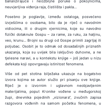
banalizirajuće i neozbiljne poruke o pokojnicima,
neuvjerljiva viđenja raja, čistilišta i pakla…
Posebno je poglavlje, između ostaloga, posvećeno
izvješćima o osobama, bilo da je riječ o navodnim
vidiocima, ili o drugim vjernicima, koje su navodno
fizički dotaknule Gospu – za rame, za ruku, za haljinu,
veo, krunu… Brojni su drugi od Gospe primili zagrljaj ili
poljubac. Osobit je to odmak od dosadašnjih priznatih
ukazanja, koja su uvijek bila isključivo duhovne, a ne
tjelesne naravi, a u kontekstu knjige – još jedan u nizu
defekata koji opovrgavaju istinitost fenomena.
Više od pet stotina bilježaka ukazuje na bogatstvo
izvora kojima se autor služio pri pisanju ove knjige.
Riječ je o izvornim i uglavnom neobjavljenim
materijalima, poput
Kronike
vođene u međugorskoj
župi, dnevnika pojedinih „vizionara“, zvučnih zapisa
razgovora vođenih na samom početku fenomena, u