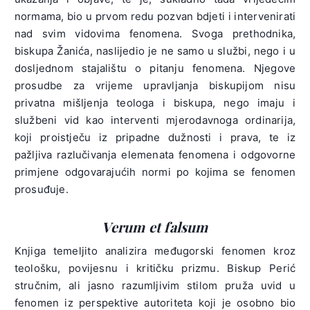
normama, bio u prvom redu pozvan bdjeti i intervenirati
nad svim vidovima fenomena. Svoga prethodnika,
biskupa Žanića, naslijedio je ne samo u službi, nego i u
dosljednom stajalištu o pitanju fenomena. Njegove
prosudbe za vrijeme upravljanja biskupijom nisu
privatna mišljenja teologa i biskupa, nego imaju i
službeni vid kao interventi mjerodavnoga ordinarija,
koji proistječu iz pripadne dužnosti i prava, te iz
pažljiva razlučivanja elemenata fenomena i odgovorne
primjene odgovarajućih normi po kojima se fenomen
prosuđuje.
Verum et falsum
Knjiga temeljito analizira međugorski fenomen kroz
teološku, povijesnu i kritičku prizmu. Biskup Perić
stručnim, ali jasno razumljivim stilom pruža uvid u
fenomen iz perspektive autoriteta koji je osobno bio