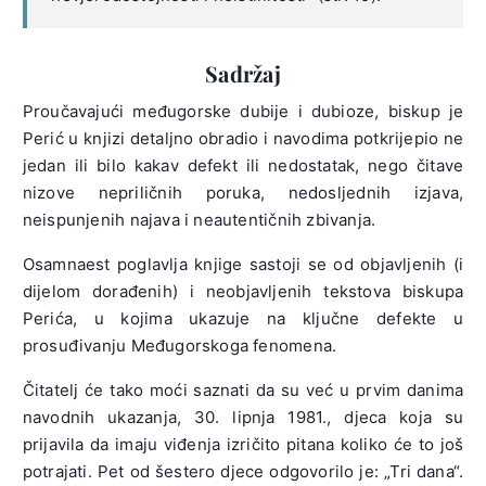
Sadržaj
Proučavajući međugorske dubije i dubioze, biskup je
Perić u knjizi detaljno obradio i navodima potkrijepio ne
jedan ili bilo kakav defekt ili nedostatak, nego čitave
nizove nepriličnih poruka, nedosljednih izjava,
neispunjenih najava i neautentičnih zbivanja.
Osamnaest poglavlja knjige sastoji se od objavljenih (i
dijelom dorađenih) i neobjavljenih tekstova biskupa
Perića, u kojima ukazuje na ključne defekte u
prosuđivanju Međugorskoga fenomena.
Čitatelj će tako moći saznati da su već u prvim danima
navodnih ukazanja, 30. lipnja 1981., djeca koja su
prijavila da imaju viđenja izričito pitana koliko će to još
potrajati. Pet od šestero djece odgovorilo je: „Tri dana“.