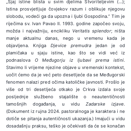
„Sjaj istine blista u svim djelima Stvoriteljevim (…);
Istina prosvjetljuje čovjekov razum i oblikuje njegovu
slobodu, vodeći ga da upozna i ljubi Gospodina.“ Tim je
riječima sv. Ivan Pavao II. 1993. godine započeo svoju,
možda i najvažniju, encikliku
Veritatis splendor
; ništa
manje aktualnu danas, nego u vremenu kada je
objavljena. Knjiga
Djevice premudra
jedan je od
plamičaka u sjaju istine, kao što se vidi već iz
podnaslova
O Međugorju iz ljubavi prema istini
.
Stavimo li vrijeme njezine objave u vremenski kontekst,
uočit ćemo da je već peto desetljeće da se Međugorski
fenomen nalazi pred očima katoličke javnosti. Prošlo je
više od tri desetljeća otkako je Crkva izdala svoje
posljednje službeno stajalište o neautentičnosti
tamošnjih događanja, u vidu
Zadarske izjave
.
(Dokument iz rujna 2024. pastoralnoga je karaktera i ne
dotiče se pitanja autentičnosti ukazanja.) Imajući u vidu
dosadašnju praksu, teško je očekivati da će se konačan