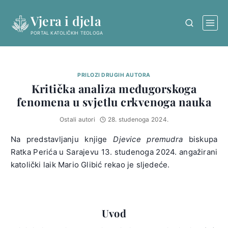
Skip
Vjera i djela
to
content
PORTAL KATOLIČKIH TEOLOGA
PRILOZI DRUGIH AUTORA
Kritička analiza međugorskoga
fenomena u svjetlu crkvenoga nauka
Ostali autori
28. studenoga 2024.
Na predstavljanju knjige
Djevice premudra
biskupa
Ratka Perića u Sarajevu 13. studenoga 2024. angažirani
katolički laik Mario Glibić rekao je sljedeće.
Uvod