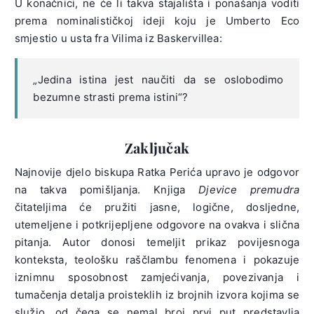
U konačnici, ne će li takva stajališta i ponašanja voditi
prema nominalističkoj ideji koju je Umberto Eco
smjestio u usta fra Vilima iz Baskervillea:
„Jedina istina jest naučiti da se oslobodimo
bezumne strasti prema istini“?
Zaključak
Najnovije djelo biskupa Ratka Perića upravo je odgovor
na takva pomišljanja. Knjiga
Djevice premudra
čitateljima će pružiti jasne, logične, dosljedne,
utemeljene i potkrijepljene odgovore na ovakva i slična
pitanja. Autor donosi temeljit prikaz povijesnoga
konteksta, teološku raščlambu fenomena i pokazuje
iznimnu sposobnost zamjećivanja, povezivanja i
tumačenja detalja proisteklih iz brojnih izvora kojima se
služio, od čega se nemal broj prvi put predstavlja