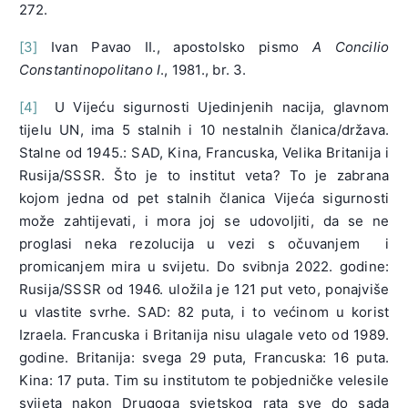
272.
[3]
Ivan Pavao II., apostolsko pismo
A Concilio
Constantinopolitano I
., 1981., br. 3.
[4]
U Vijeću sigurnosti Ujedinjenih nacija, glavnom
tijelu UN, ima 5 stalnih i 10 nestalnih članica/država.
Stalne od 1945.: SAD, Kina, Francuska, Velika Britanija i
Rusija/SSSR. Što je to institut veta? To je zabrana
kojom jedna od pet stalnih članica Vijeća sigurnosti
može zahtijevati, i mora joj se udovoljiti, da se ne
proglasi neka rezolucija u vezi s očuvanjem i
promicanjem mira u svijetu. Do svibnja 2022. godine:
Rusija/SSSR od 1946. uložila je 121 put veto, ponajviše
u vlastite svrhe. SAD: 82 puta, i to većinom u korist
Izraela. Francuska i Britanija nisu ulagale veto od 1989.
godine. Britanija: svega 29 puta, Francuska: 16 puta.
Kina: 17 puta. Tim su institutom te pobjedničke velesile
svijeta nakon Drugoga svjetskog rata sve do sada