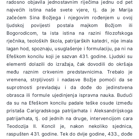
radosno objavila jednostavnim riječima jednu od pet
najvećih istina naše svete vjere, tj. da je Marija
začećem Sina Božjega i njegovim rođenjem u ovoj
ljudskoj povijesti postala majkom Božjom ili
Bogorodicom, ta ista istina na razini filozofskoga
rječnika, teoloških škola, patrijarških katedri, nije imala
lagan hod, spoznaju, usuglašenje i formulaciju, pa ni na
Efeškom koncilu koji je sazvan 431. godine. Ljudski su
elementi dolazili do izražaja, čak dovodili do okršaja
među raznim crkvenim predstavnicima. Trebalo je
vremena, strpljivosti i nadasve Božje pomoći da se
suprotnosti prevladaju i da dođe do jedinstvena
obrasca ili formule ujedinjenja ispravna nauka. Budući
da su na Efeškom koncilu padale teške osude između
pristaša Carigradskoga patrijarhata i Aleksandrijskoga
patrijarhata, tj. od jednih na druge, intervencijom cara
Teodozija II. Koncil je, nakon nekoliko sjednica,
raspušten 431. godine. Tek do dvije godine, 433., dođe