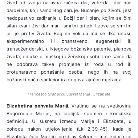
život od svoga naravna začeća dar, vele-dar, dar nad
darovima, koji samo Bog daruje. Bucanje po životu jest
nedopustivo zadiranje u Božji dar i plan, kojim se čini
silan kvar i živi dar-mar i smrtni grijeh. I zove se smrtni
jer je protiv života. Bog ne voli da mu se itko unosi,
eksperimentalno ili znanstveno, eugenetski ili
transdženderski, u Njegove božanske patente, planove
života, odluke o muškoj ili ženskoj osobi. I ne samo da
ne odobrava takve promjene iz roda u rod ili
protunaravno ponašanje osoba, nego ih na svoj
božanski način sankcionira odgovarajućim mjerama.
Francesco Granacci, Susret Marije i Elizabete
Elizabetina pohvala Mariji.
Vratimo se na svetkovinu
Bogorodice Marije, na biblijski spomen i koncilsku
definiciju. U susretu između Marije i Elizabete, u
pohodu nakon utjelovljenja (Lk 2,39-45), kada je
Elizabeta čula Marijin pozdrav
šalom
– mir, zaigra joj