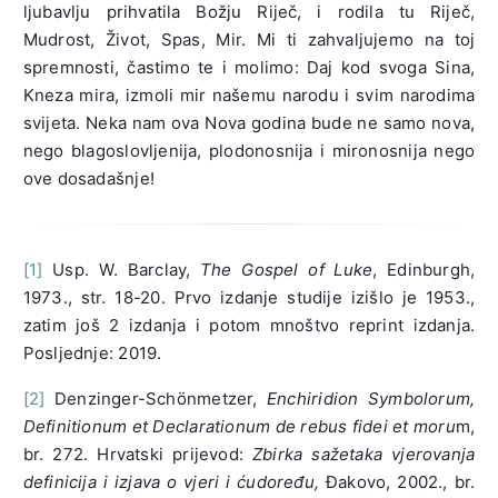
ljubavlju prihvatila Božju Riječ, i rodila tu Riječ,
Mudrost, Život, Spas, Mir. Mi ti zahvaljuje­mo na toj
spremnosti, častimo te i molimo: Daj kod svoga Sina,
Kneza mira, izmoli mir našemu narodu i svim narodima
svijeta. Neka nam ova Nova godina bude ne samo nova,
nego blagoslovljenija, plodonosnija i mironosnija nego
ove dosadašnje!
[1]
Usp. W. Barclay,
The Gospel of Luke
, Edinburgh,
1973., str. 18-20. Prvo izdanje studije izišlo je 1953.,
zatim još 2 izdanja i potom mnoštvo reprint izdanja.
Posljednje: 2019.
[2]
Denzinger-Schönmetzer,
Enchiridion Symbolorum,
Definitionum et Declarationum de rebus fidei et moru
m,
br. 272. Hrvatski prijevod:
Zbirka sažetaka vjerovanja
definicija i izjava o vjeri i ćudoređu,
Đakovo, 2002., br.