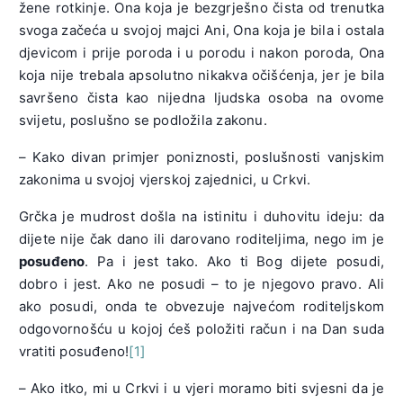
žene rotkinje. Ona koja je bezgrješno čista od trenutka
svoga začeća u svojoj majci Ani, Ona koja je bila i ostala
djevicom i prije poroda i u porodu i nakon poroda, Ona
koja nije trebala apsolutno nikakva očišćenja, jer je bila
savršeno čista kao nijedna ljudska osoba na ovome
svijetu, poslušno se podložila zakonu.
– Kako divan primjer poniznosti, poslušnosti vanjskim
zakonima u svojoj vjerskoj zajednici, u Crkvi.
Grčka je mudrost došla na istinitu i duhovitu ideju: da
dijete nije čak dano ili darovano roditeljima, nego im je
posuđeno
. Pa i jest tako. Ako ti Bog dijete posudi,
dobro i jest. Ako ne posudi – to je njegovo pravo. Ali
ako posudi, onda te obvezuje najvećom roditeljskom
odgovornošću u kojoj ćeš položiti račun i na Dan suda
vratiti posuđeno!
[1]
– Ako itko, mi u Crkvi i u vjeri moramo biti svjesni da je