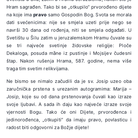
Hram sagrađen. Tako bi se „otkupilo“ prvorođeno dijete
na koje ima
pravo
samo Gospodin Bog. Svota se morala
dati svećenicima: nije se smjela uzeti prije nego se
navrši 30 dana od rođenja, niti se smjela odgađati. U
Svetištu u Šilu zatim u jeruzalemskom Hramu čuvale su
se tri najveće svetinje židovske religije: Ploče
Dekaloga, posuda mȁne iz pustinje i Mojsijev čudesni
štap. Nakon rušenja Hrama, 587. godine, nema više
traga tim svetim relikvijama.
Ne bismo se nimalo začudili da je sv. Josip uzeo oba
zaručnička prstena s urezanim autogramima:
Marija –
Josip
, koje su od dana prstenovanja čuvali kao izraze
svoje ljubavi. A sada ih daju kao najveće izraze svoje
vjernosti Bogu. Tako će oni Dijete, prvorođenca i
jedinorođenca, „otkupiti“ da imaju pravo, povlasticu i
radost biti odgovorni za Božje dijete!