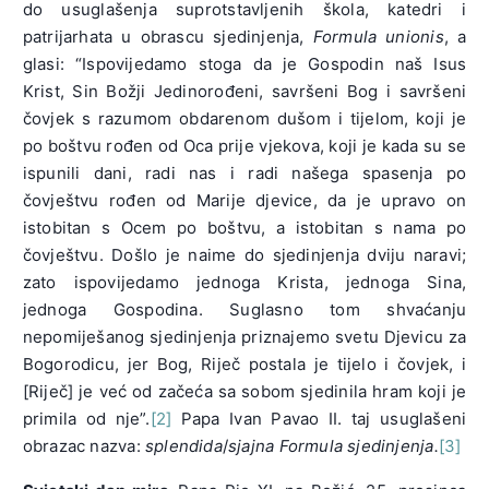
do usuglašenja suprotstavljenih škola, katedri i
patrijarhata u obrascu sjedinjenja,
Formula unionis
, a
glasi: “Ispovijedamo stoga da je Gospodin naš Isus
Krist, Sin Božji Jedinorođeni, savršeni Bog i savršeni
čovjek s razumom obdarenom dušom i tijelom, koji je
po boštvu rođen od Oca prije vjekova, koji je kada su se
ispunili dani, radi nas i radi našega spasenja po
čovještvu rođen od Marije djevice, da je upravo on
istobitan s Ocem po boštvu, a istobitan s nama po
čovještvu. Došlo je naime do sjedinjenja dviju naravi;
zato ispovijedamo jednoga Krista, jednoga Sina,
jednoga Gospodina. Suglasno tom shvaćanju
nepomiješanog sjedinjenja priznajemo svetu Djevicu za
Bogorodicu, jer Bog, Riječ postala je tijelo i čovjek, i
[Riječ] je već od začeća sa sobom sjedinila hram koji je
primila od nje”.
[2]
Papa Ivan Pavao II. taj usuglašeni
obrazac nazva:
splendida
/
sjajna Formula sjedinjenja.
[3]