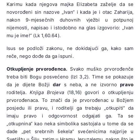
Karimu kada njegova majka Elizabeta zaželje da se
novorođeni sin nazove „Ivan“ i kada je i otac Zaharija,
nakon 9-mjesečnih duhovnih vježbi u potpunoj
nijemosti, napisao i istodobno na glas izgovorio: „Ivan
mu je ime!“ (Lk 1,60.64).
Isus se podloži zakonu, ne dokidajući ga, kako sam
reče, nego dođe da ga ispuni.
Otkupljenje prvorođenca.
Svako muško prvorođenče
treba biti Bogu posvećeno (Izl 3,2). Time se pokazuje
da je dijete Božji
dar
s neba, a ne izvorno
pravo
roditelja.
Knjiga Brojeva
(18,16) govori o otkupljenju
prvorođenaca. To znači da je prvorođenac u Božjem
posjedu ili pravu, i roditelji ga trebaju „otkupiti“ da
imaju pravo i odgovornost odgajati ga. Ta se
„otkupnina“ kao neka simbolika sastojala u tome da se
dade „pet srebrnih šekela“ svećenicima najprije u
Svetištu u Šilu, zatim u Hramu Jeruzalemu, nakon što je