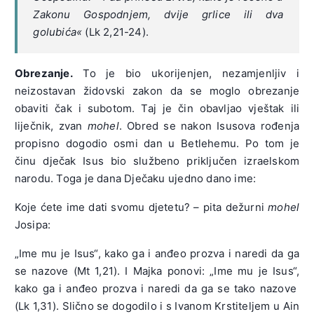
Zakonu Gospodnjem, dvije grlice ili dva
golubića«
(Lk 2,21-24).
Obrezanje.
To je bio ukorijenjen, nezamjenljiv i
neizostavan židovski zakon da se moglo obrezanje
obaviti čak i subotom. Taj je čin obavljao vještak ili
liječnik, zvan
mohel
. Obred se nakon Isusova rođenja
propisno dogodio osmi dan u Betlehemu. Po tom je
činu dječak Isus bio službeno priključen izraelskom
narodu. Toga je dana Dječaku ujedno dano ime:
Koje ćete ime dati svomu djetetu? – pita dežurni
mohel
Josipa:
„Ime mu je Isus“, kako ga i anđeo prozva i naredi da ga
se nazove (Mt 1,21). I Majka ponovi: „Ime mu je Isus“,
kako ga i anđeo prozva i naredi da ga se tako nazove
(Lk 1,31). Slično se dogodilo i s Ivanom Krstiteljem u Ain