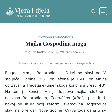
Skip
Vjera i djela
to
content
PORTAL KATOLIČKIH TEOLOGA
HOMILIJE ZA BLAGDANE
Majka Gospodina moga
msgr. dr. Ratko Perić
29. prosinca 2023.
Giovanni Francesco Barbieri (Guercino), Bogorodica
Blagdan Marije Bogorodice u Crkvi se slavi od V.
stoljeća. Godine 1931. obilježena je 1500. obljetnica
održavanja Trećega ekumenskoga koncila u Efezu, 431.
Na tom je Koncilu Marija, Isusova majka, službeno
nazvana Bogorodicom,
Theotòkos
(=Božji porod). U
novoj se liturgijskoj reformi svetkovina Bogorodice
slavi na prvi dan Nove godine. Crkva toga dana u sv.