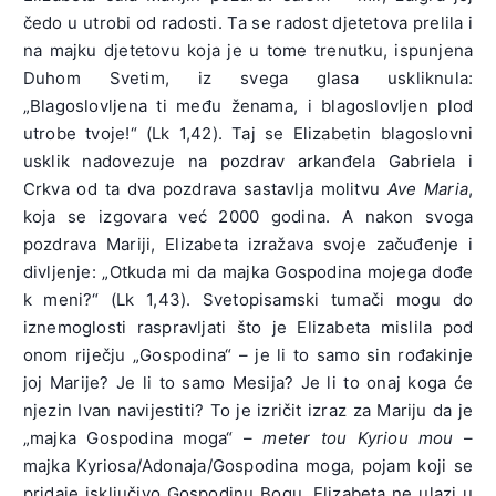
čedo u utrobi od radosti. Ta se radost djetetova prelila i
na majku djetetovu koja je u tome trenutku, ispunjena
Duhom Svetim, iz svega glasa uskliknula:
„Blagoslovljena ti među ženama, i blagoslovljen plod
utrobe tvoje!“ (Lk 1,42). Taj se Elizabetin blagoslovni
usklik nadovezuje na pozdrav arkanđela Gabriela i
Crkva od ta dva pozdrava sastavlja molitvu
Ave Maria
,
koja se izgovara već 2000 godina. A nakon svoga
pozdrava Mariji, Elizabeta izražava svoje začuđenje i
divljenje: „Otkuda mi da majka Gospodina mojega dođe
k meni?“ (Lk 1,43). Svetopisamski tumači mogu do
iznemoglosti raspravljati što je Elizabeta mislila pod
onom riječju „Gospodina“ – je li to samo sin rođakinje
joj Marije? Je li to samo Mesija? Je li to onaj koga će
njezin Ivan navijestiti? To je izričit izraz za Mariju da je
„majka Gospodina moga“ –
meter tou Kyriou mou
–
majka Kyriosa/Adonaja/Gospodina moga, pojam koji se
pridaje isključivo Gospodinu Bogu. Elizabeta ne ulazi u