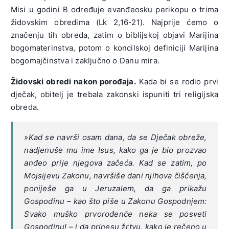
Misi u godini B određuje evanđeosku perikopu o trima
židovskim obredima (Lk 2,16-21). Najprije ćemo o
značenju tih obreda, zatim o biblijskoj objavi Marijina
bogomaterinstva, potom o koncilskoj definiciji Marijina
bogomajčinstva i zaključno o Danu mira.
Židovski obredi nakon porođaja.
Kada bi se rodio prvi
dječak, obitelj je trebala zakonski ispuniti tri religijska
obreda.
»Kad se navrši osam dana, da se Dječak obreže,
nadjenuše mu ime Isus, kako ga je bio prozvao
anđeo prije njegova začeća. Kad se zatim, po
Mojsijevu Zakonu, navršiše dani njihova čišćenja,
poniješe ga u Jeruzalem, da ga prikažu
Gospodinu – kao što piše u Zakonu Gospodnjem:
Svako muško prvorođenče neka se posveti
Gospodinu! – i da prinesu žrtvu, kako je rečeno u