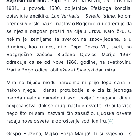
Svjetski dan mira.
Papa Pio XI. na Božić, 25. prosinca
1931., u povodu 1500. obljetnice Efeškoga koncila,
objavljuje encikliku
Lux Veritatis – Svjetlo istine
, kojom
prenosi vjerski nauk i naslov o Bogorodici i određuje da
se njezin blagdan proširi na cijelu Crkvu Katoličku. U
nekim je zemljama ta svetkovina zapovijedana, a u
drugima, kao u nas, nije. Papa Pavao VI., sveti, na
Bezgrješno začeće Blažene Djevice Marije 1967.
određuje da se od Nove 1968. godine, na svetkovinu
Marije Bogorodice, obilježava i Svjetski dan mira.
Mira ne bijaše među narodima ni prije toga dana ni
nakon njega. I danas protubožje sile zla iz jednoga
naroda nastoje nametnuti svoj „svijet“ drugomu dijelu
čovječanstva, dok se drugi nastoje osvetiti 70 puta više
nego što bi sam izazvani čin zaslužio. Ljudske osvete
rađaju nove osvete, a oproštenje vodi k miru.
[4]
Gospo Blažena, Majko Božja Marijo! Ti si svjesno i s