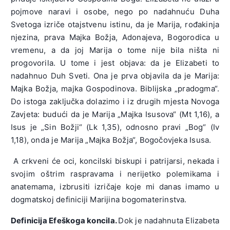
pojmove naravi i osobe, nego po nadahnuću Duha
Svetoga izriče otajstvenu istinu, da je Marija, rođakinja
njezina, prava Majka Božja, Adonajeva, Bogorodica u
vremenu, a da joj Marija o tome nije bila ništa ni
progovorila. U tome i jest objava: da je Elizabeti to
nadahnuo Duh Sveti. Ona je prva objavila da je Marija:
Majka Božja, majka Gospodinova. Biblijska „pradogma“.
Do istoga zaključka dolazimo i iz drugih mjesta Novoga
Zavjeta: budući da je Marija „Majka Isusova“ (Mt 1,16), a
Isus je „Sin Božji“ (Lk 1,35), odnosno pravi „Bog“ (Iv
1,18), onda je Marija „Majka Božja“, Bogočovjeka Isusa.
A crkveni će oci, koncilski biskupi i patrijarsi, nekada i
svojim oštrim raspravama i nerijetko polemikama i
anatemama, izbrusiti izričaje koje mi danas imamo u
dogmatskoj definiciji Marijina bogomaterinstva.
Definicija Efeškoga koncila.
Dok je nadahnuta Elizabeta