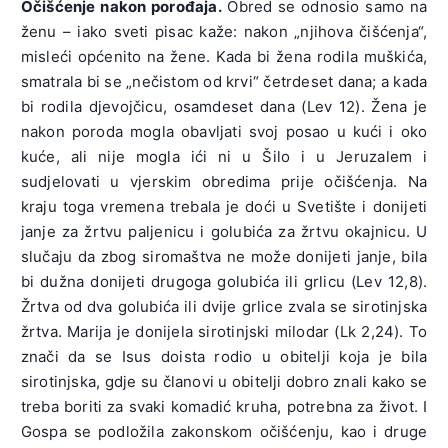
Očišćenje nakon porođaja.
Obred se odnosio samo na
ženu – iako sveti pisac kaže: nakon „njihova čišćenja“,
misleći općenito na žene. Kada bi žena rodila muškića,
smatrala bi se „nečistom od krvi“ četrdeset dana; a kada
bi rodila djevojčicu, osamdeset dana (Lev 12). Žena je
nakon poroda mogla obavljati svoj posao u kući i oko
kuće, ali nije mogla ići ni u Šilo i u Jeruzalem i
sudjelovati u vjerskim obredima prije očišćenja. Na
kraju toga vremena trebala je doći u Svetište i donijeti
janje za žrtvu paljenicu i golubića za žrtvu okajnicu. U
slučaju da zbog siromaštva ne može donijeti janje, bila
bi dužna donijeti drugoga golubića ili grlicu (Lev 12,8).
Žrtva od dva golubića ili dvije grlice zvala se sirotinjska
žrtva. Marija je donijela sirotinjski milodar (Lk 2,24). To
znači da se Isus doista rodio u obitelji koja je bila
sirotinjska, gdje su članovi u obitelji dobro znali kako se
treba boriti za svaki komadić kruha, potrebna za život. I
Gospa se podložila zakonskom očišćenju, kao i druge