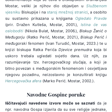
Mostar, veliki je njihov dio objavljen u
Službenom
vjesniku
Biskupije i na
staroj mrežnoj stranici
, a osobito
su sustavno prikazana u knjigama
Ogledalo Pravde
(prir. Dražen Kutleša, Mostar, 2001.),
Istina će vas
osloboditi
(Nikola Bulat, Mostar, 2006.),
Biskup Žanić o
Međugorju
(Ratko Perić, Mostar, 2021.),
Biskup Perić i
međugorski fenomen
(Ivan Turudić, Mostar, 2023.) te u
knjizi biskupa Ratka Perića
Djevice premudra
koja bi
uskoro trebala ugledati svjetlo dana. Uz njih, za
razumijevanje tzv.
hercegovačkog slučaja,
a koji je
bitno povezan s međugorskim fenomenom i osvjetljava
njegovu pozadinu, neizostavno je konzultirati knjigu
Hercegovačka afera
(Marko Perić. Mostar, 2002.).
Navodne Gospine poruke
Iščitavajući navedene izvore može se saznati
da je
npr. navodna Gospa izjavila da su sve religije jednake,