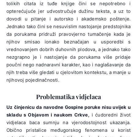
tolikih citata iz tuđe knjige čini se nepotrebno i
opterećujuće jer udvostručuje dužinu teksta, a uz to
dovodi u pitanje i autorsko i akademsko poštenje.
Jednako tako čini se nesuvislim nastojanje predstojnika
da porukama pridruži pravovjerno tumačenje kada je
njihov smisao ionako beznačajan u usporedbi s
vrednovanjem dobrih duhovnih plodova, a jednako tako
nezgrapno je i nastojanje da porukama više pridaje
poučni nego nadnaravni karakter, kao i naglašavanje da
njih treba više gledati u cjelovitom kontekstu, a manje u
njihovoj pojedinačnosti.
Problematika vidjelaca
Uz činjenicu da navodne Gospine poruke nisu uvijek u
skladu s Objavom i naukom Crkve,
i ćudoredni život
vidjelaca baca sumnju na vjerodostojnost ukazanja.
Obično pristalice međugorskog fenomena u korist