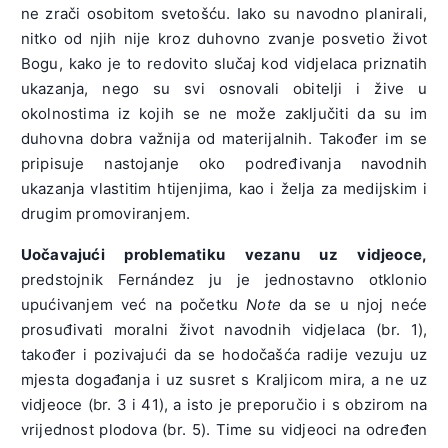
ne zrači osobitom svetošću. Iako su navodno planirali,
nitko od njih nije kroz duhovno zvanje posvetio život
Bogu, kako je to redovito slučaj kod vidjelaca priznatih
ukazanja, nego su svi osnovali obitelji i žive u
okolnostima iz kojih se ne može zaključiti da su im
duhovna dobra važnija od materijalnih. Također im se
pripisuje nastojanje oko podređivanja navodnih
ukazanja vlastitim htijenjima, kao i želja za medijskim i
drugim promoviranjem.
Uočavajući problematiku vezanu uz vidjeoce,
predstojnik Fernández ju je jednostavno otklonio
upućivanjem već na početku
Note
da se u njoj neće
prosuđivati moralni život navodnih vidjelaca (br. 1),
također i pozivajući da se hodočašća radije vezuju uz
mjesta događanja i uz susret s Kraljicom mira, a ne uz
vidjeoce (br. 3 i 41), a isto je preporučio i s obzirom na
vrijednost plodova (br. 5). Time su vidjeoci na određen