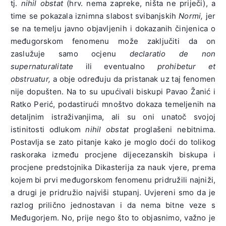
tj.
nihil obstat
(hrv. nema zapreke, ništa ne priječi), a
time se pokazala iznimna slabost svibanjskih
Normi,
jer
se na temelju javno objavljenih i dokazanih činjenica o
međugorskom fenomenu može zaključiti da on
zaslužuje samo ocjenu
declaratio de non
supernaturalitate
ili eventualno
prohibetur et
obstruatur,
a obje određuju da pristanak uz taj fenomen
nije dopušten. Na to su upućivali biskupi Pavao Žanić i
Ratko Perić, podastirući mnoštvo dokaza temeljenih na
detaljnim istraživanjima, ali su oni unatoč svojoj
istinitosti odlukom
nihil obstat
proglašeni nebitnima.
Postavlja se zato pitanje kako je moglo doći do tolikog
raskoraka između procjene dijecezanskih biskupa i
procjene predstojnika Dikasterija za nauk vjere, prema
kojem bi prvi međugorskom fenomenu pridružili najniži,
a drugi je pridružio najviši stupanj. Uvjereni smo da je
razlog prilično jednostavan i da nema bitne veze s
Međugorjem. No, prije nego što to objasnimo, važno je