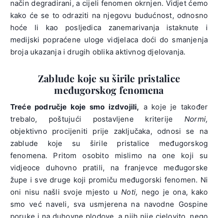
način degradirani, a cijeli fenomen okrnjen. Vidjet ćemo
kako će se to odraziti na njegovu budućnost, odnosno
hoće li kao posljedica zanemarivanja istaknute i
medijski popraćene uloge vidjelaca doći do smanjenja
broja ukazanja i drugih oblika aktivnog djelovanja.
Zablude koje su širile pristalice
međugorskog fenomena
Treće područje koje smo izdvojili,
a koje je također
trebalo, poštujući postavljene kriterije
Normi,
objektivno procijeniti prije zaključaka, odnosi se na
zablude koje su širile pristalice međugorskog
fenomena. Pritom osobito mislimo na one koji su
vidjeoce duhovno pratili, na franjevce međugorske
župe i sve druge koji promiču međugorski fenomen. Ni
oni nisu našli svoje mjesto u
Noti,
nego je ona, kako
smo već naveli, sva usmjerena na navodne Gospine
poruke i na duhovne plodove, a njih nije cjelovito, nego