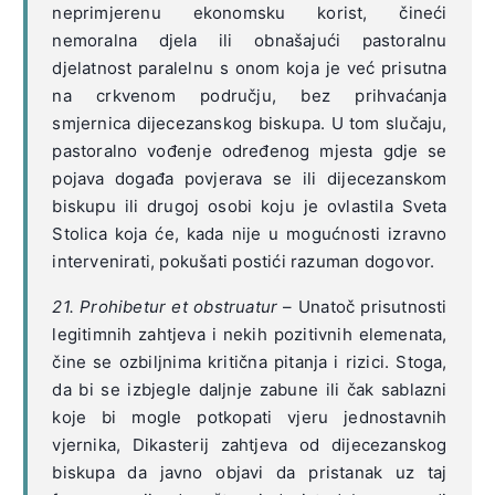
neprimjerenu ekonomsku korist, čineći
nemoralna djela ili obnašajući pastoralnu
djelatnost paralelnu s onom koja je već prisutna
na crkvenom području, bez prihvaćanja
smjernica dijecezanskog biskupa. U tom slučaju,
pastoralno vođenje određenog mjesta gdje se
pojava događa povjerava se ili dijecezanskom
biskupu ili drugoj osobi koju je ovlastila Sveta
Stolica koja će, kada nije u mogućnosti izravno
intervenirati, pokušati postići razuman dogovor.
21. Prohibetur et obstruatur
– Unatoč prisutnosti
legitimnih zahtjeva i nekih pozitivnih elemenata,
čine se ozbiljnima kritična pitanja i rizici. Stoga,
da bi se izbjegle daljnje zabune ili čak sablazni
koje bi mogle potkopati vjeru jednostavnih
vjernika, Dikasterij zahtjeva od dijecezanskog
biskupa da javno objavi da pristanak uz taj