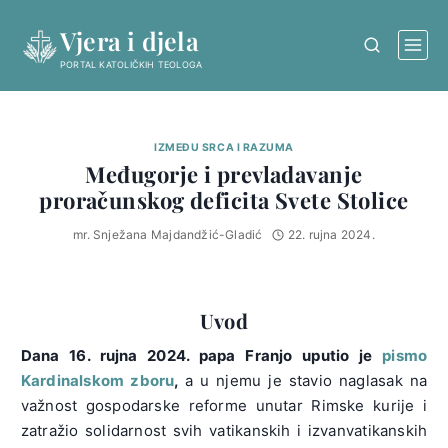
Skip
Vjera i djela
to
content
PORTAL KATOLIČKIH TEOLOGA
IZMEĐU SRCA I RAZUMA
Međugorje i prevladavanje
proračunskog deficita Svete Stolice
mr. Snježana Majdandžić-Gladić
22. rujna 2024.
Uvod
Dana 16. rujna 2024. papa Franjo uputio je
pismo
Kardinalskom zboru
,
a u njemu je stavio naglasak na
važnost gospodarske reforme unutar Rimske kurije i
zatražio solidarnost svih vatikanskih i izvanvatikanskih