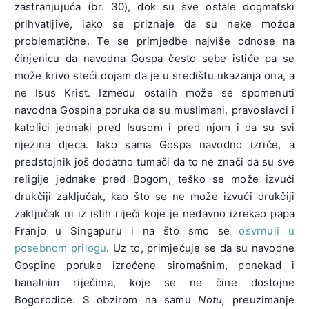
zastranjujuća (br. 30), dok su sve ostale dogmatski
prihvatljive, iako se priznaje da su neke možda
problematične. Te se primjedbe najviše odnose na
činjenicu da navodna Gospa često sebe ističe pa se
može krivo steći dojam da je u središtu ukazanja ona, a
ne Isus Krist. Između ostalih može se spomenuti
navodna Gospina poruka da su muslimani, pravoslavci i
katolici jednaki pred Isusom i pred njom i da su svi
njezina djeca. Iako sama Gospa navodno izriče, a
predstojnik još dodatno tumači da to ne znači da su sve
religije jednake pred Bogom, teško se može izvući
drukčiji zaključak, kao što se ne može izvući drukčiji
zaključak ni iz istih riječi koje je nedavno izrekao papa
Franjo u Singapuru i na što smo se
osvrnuli u
posebnom prilogu
. Uz to, primjećuje se da su navodne
Gospine poruke izrečene siromašnim, ponekad i
banalnim riječima, koje se ne čine dostojne
Bogorodice. S obzirom na samu
Notu,
preuzimanje