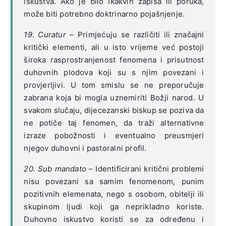
iskustva. Ako je bilo ikakvih zapisa ili poruka,
može biti potrebno doktrinarno pojašnjenje.
19. Curatur
– Primjećuju se različiti ili značajni
kritički elementi, ali u isto vrijeme već postoji
široka rasprostranjenost fenomena i prisutnost
duhovnih plodova koji su s njim povezani i
provjerljivi. U tom smislu se ne preporučuje
zabrana koja bi mogla uznemiriti Božji narod. U
svakom slučaju, dijecezanski biskup se poziva da
ne potiče taj fenomen, da traži alternativne
izraze pobožnosti i eventualno preusmjeri
njegov duhovni i pastoralni profil.
20. Sub mandato
– Identificirani kritični problemi
nisu povezani sa samim fenomenom, punim
pozitivnih elemenata, nego s osobom, obitelji ili
skupinom ljudi koji ga neprikladno koriste.
Duhovno iskustvo koristi se za određenu i