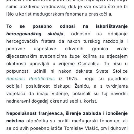
samo pozitivno vrednovala, dok je sve ostalo što ne bi
išlo u korist međugorskom fenomenu preskočila.
To se posebno odnosi na iskorištavanje
hercegovačkog slučaja,
odnosno na odbijanje
hercegovačkih fratara da nakon turskog razdoblja i
ponovne uspostave crkvenih granica vrate
dijecezanskim svećenicima župe kojima su stjecajem
okolnosti upravljali u vrijeme Osmanlija. To nisu u
potpunosti učinili ni nakon dekreta Svete Stolice
Romanis Pontificibus
iz 1975., nego su pojedinci
odbijali poslušnost biskupu Žaniću, a s tvrdnjama
vidjelaca da imaju viđenje, pokušali su taj navodni
nadnaravni događaj okrenuti sebi u korist.
Neposlušnost franjevaca, širenje zabluda i iznošenje
neistina
otpočetka su pratili međugorski fenomen, ali
se od svih posebno ističe Tomislav Vlašić, prvi duhovni