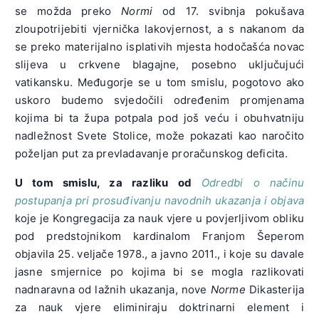
se možda preko
Normi
od 17. svibnja pokušava
zloupotrijebiti vjernička lakovjernost, a s nakanom da
se preko materijalno isplativih mjesta hodočašća novac
slijeva u crkvene blagajne, posebno uključujući
vatikansku. Međugorje se u tom smislu, pogotovo ako
uskoro budemo svjedočili određenim promjenama
kojima bi ta župa potpala pod još veću i obuhvatniju
nadležnost Svete Stolice, može pokazati kao naročito
poželjan put za prevladavanje proračunskog deficita.
U tom smislu, za razliku od
Odredbi o načinu
postupanja pri prosuđivanju navodnih ukazanja i objava
koje je Kongregacija za nauk vjere u povjerljivom obliku
pod predstojnikom kardinalom Franjom Šeperom
objavila 25. veljače 1978., a javno 2011., i koje su davale
jasne smjernice po kojima bi se mogla razlikovati
nadnaravna od lažnih ukazanja, nove
Norme
Dikasterija
za nauk vjere eliminiraju doktrinarni element i