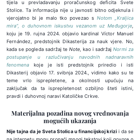
tijela u prevladavanju proračunskog deficita Svete
Stolice. Ta informacija nije u javnosti bitno odjeknula i
vjerojatno bi je malo tko povezao s
Notom „Kraljica
mira“, o duhovnom iskustvu vezanom uz Međugorje
,
koju je 19. rujna 2024. objavio kardinal Víctor Manuel
Fernández, predstojnik Dikasterija za nauk vjere. No,
kada se pogleda sadržaj te
Note,
kao i sadržaj
Normi za
postupanje u razlučivanju navodnih nadnaravnih
fenomena
koje je isti predstojnik priredio i isti
Dikasterij objavio 17. svibnja 2024., vidimo kako su te
teme vrlo isprepletene, a okolnosti upućuju na
zaključak da ta isprepletenost ozbiljno šteti istini,
pravdi i duhovnoj naravi Katoličke Crkve.
Materijalna pozadina novog vrednovanja
mogućih ukazanja
Nije tajna da je Sveta Stolica u financijskoj krizi
i da se
na internetu mogu pronaći mnogi tekstovi koji govore o