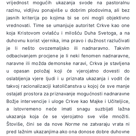
vrijednost mogućih ukazanja svode na pastoralnu
razinu, vidljivu ponajviše u dobrim plodovima, ali bez
jasnih kriterija po kojima bi se oni mogli objektivno
vrednovati. Time se umanjuje autoritet Crkve kao one
koja Kristovom ovlašću i milošću Duha Svetoga, a na
duhovnu korist vjernika, ima pravo i dužnost razlučivati
je li nešto ovozemaljsko ili nadnaravno. Takvim
odbacivanjem procjene je li neki fenomen nadnaravne,
naravne ili možda demonske naravi, Crkva je stavljena
u opasan položaj koji će vjerojatno dovesti do
oslabljenja vjere ljudi i u priznata ukazanja i vodit će
takvoj racionalizaciji katoličanstva u kojoj će sve manje
ostajati prostora za priznavanje mogućnosti nadnaravne
Božje intervencije i uloge Crkve kao Majke i Učiteljice,
a istovremeno neće imati snagu suzbijati lažna
ukazanja koja će se vjerojatno sve više množiti.
Štoviše, čini se da nove
Norme
ne zatvaraju vrata ni
pred lažnim ukazanjima ako ona donose dobre duhovne