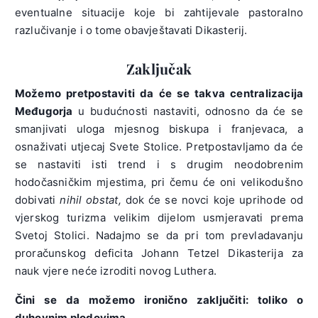
eventualne situacije koje bi zahtijevale pastoralno
razlučivanje i o tome obavještavati Dikasterij.
Zaključak
Možemo pretpostaviti da će se takva centralizacija
Međugorja
u budućnosti nastaviti, odnosno da će se
smanjivati uloga mjesnog biskupa i franjevaca, a
osnaživati utjecaj Svete Stolice. Pretpostavljamo da će
se nastaviti isti trend i s drugim neodobrenim
hodočasničkim mjestima, pri čemu će oni velikodušno
dobivati
nihil obstat,
dok će se novci koje uprihode od
vjerskog turizma velikim dijelom usmjeravati prema
Svetoj Stolici. Nadajmo se da pri tom prevladavanju
proračunskog deficita Johann Tetzel Dikasterija za
nauk vjere neće izroditi novog Luthera.
Čini se da možemo ironično zaključiti: toliko o
duhovnim plodovima…