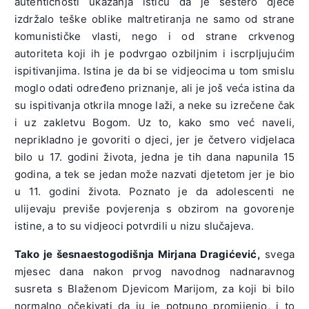
autentičnosti ukazanja ističu da je šestero djece
izdržalo teške oblike maltretiranja ne samo od strane
komunističke vlasti, nego i od strane crkvenog
autoriteta koji ih je podvrgao ozbiljnim i iscrpljujućim
ispitivanjima. Istina je da bi se vidjeocima u tom smislu
moglo odati određeno priznanje, ali je još veća istina da
su ispitivanja otkrila mnoge laži, a neke su izrečene čak
i uz zakletvu Bogom. Uz to, kako smo već naveli,
neprikladno je govoriti o djeci, jer je četvero vidjelaca
bilo u 17. godini života, jedna je tih dana napunila 15
godina, a tek se jedan može nazvati djetetom jer je bio
u 11. godini života. Poznato je da adolescenti ne
ulijevaju previše povjerenja s obzirom na govorenje
istine, a to su vidjeoci potvrdili u nizu slučajeva.
Tako je šesnaestogodišnja Mirjana Dragićević,
svega
mjesec dana nakon prvog navodnog nadnaravnog
susreta s Blaženom Djevicom Marijom, za koji bi bilo
normalno očekivati da ju je potpuno promijenio, i to