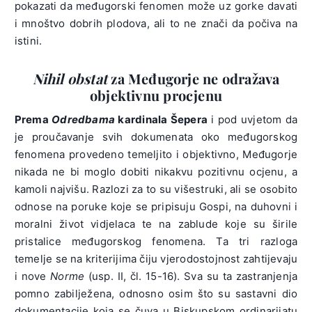
pokazati da međugorski fenomen može uz gorke davati
i mnoštvo dobrih plodova, ali to ne znači da počiva na
istini.
Nihil obstat
za Međugorje ne odražava
objektivnu procjenu
Prema
Odredbama
kardinala Šepera
i pod uvjetom da
je proučavanje svih dokumenata oko međugorskog
fenomena provedeno temeljito i objektivno, Međugorje
nikada ne bi moglo dobiti nikakvu pozitivnu ocjenu, a
kamoli najvišu. Razlozi za to su višestruki, ali se osobito
odnose na poruke koje se pripisuju Gospi, na duhovni i
moralni život vidjelaca te na zablude koje su širile
pristalice međugorskog fenomena. Ta tri razloga
temelje se na kriterijima čiju vjerodostojnost zahtijevaju
i nove
Norme
(usp. II, čl. 15-16). Sva su ta zastranjenja
pomno zabilježena, odnosno osim što su sastavni dio
dokumentacije koja se čuva u Biskupskom ordinarijatu