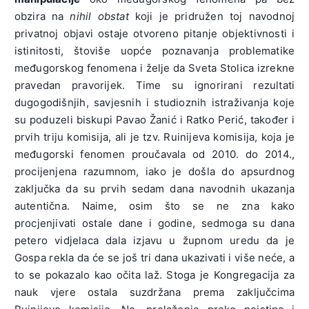
obzira na
nihil obstat
koji je pridružen toj navodnoj
privatnoj objavi ostaje otvoreno pitanje objektivnosti i
istinitosti, štoviše uopće poznavanja problematike
međugorskog fenomena i želje da Sveta Stolica izrekne
pravedan pravorijek. Time su ignorirani rezultati
dugogodišnjih, savjesnih i studioznih istraživanja koje
su poduzeli biskupi Pavao Žanić i Ratko Perić, također i
prvih triju komisija, ali je tzv. Ruinijeva komisija, koja je
međugorski fenomen proučavala od 2010. do 2014.,
procijenjena razumnom, iako je došla do apsurdnog
zaključka da su prvih sedam dana navodnih ukazanja
autentična. Naime, osim što se ne zna kako
procjenjivati ostale dane i godine, sedmoga su dana
petero vidjelaca dala izjavu u župnom uredu da je
Gospa rekla da će se još tri dana ukazivati i više neće, a
to se pokazalo kao očita laž. Stoga je Kongregacija za
nauk vjere ostala suzdržana prema zaključcima