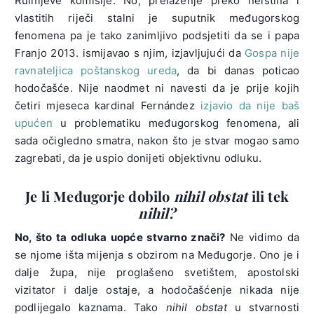
Ruinijeve komisije. No, prelaženje preko neistina i
vlastitih riječi stalni je suputnik međugorskog
fenomena pa je tako zanimljivo podsjetiti da se i papa
Franjo 2013. ismijavao s njim, izjavljujući da
Gospa nije
ravnateljica poštanskog ureda
, da bi danas poticao
hodočašće. Nije naodmet ni navesti da je prije kojih
četiri mjeseca kardinal Fernández
izjavio da nije baš
upućen
u problematiku međugorskog fenomena, ali
sada očigledno smatra, nakon što je stvar mogao samo
zagrebati, da je uspio donijeti objektivnu odluku.
Je li Međugorje dobilo
nihil obstat
ili tek
nihil?
No, što ta odluka uopće stvarno znači?
Ne vidimo da
se njome išta mijenja s obzirom na Međugorje. Ono je i
dalje župa, nije proglašeno svetištem, apostolski
vizitator i dalje ostaje, a hodočašćenje nikada nije
podlijegalo kaznama. Tako
nihil obstat
u stvarnosti