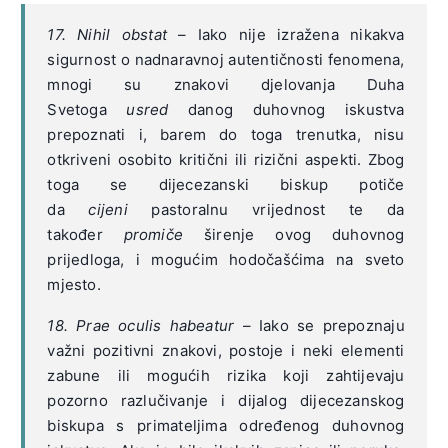
17. Nihil obstat
– Iako nije izražena nikakva
sigurnost o nadnaravnoj autentičnosti fenomena,
mnogi su znakovi djelovanja Duha
Svetoga
usred
danog duhovnog iskustva
prepoznati i, barem do toga trenutka, nisu
otkriveni osobito kritični ili rizični aspekti. Zbog
toga se dijecezanski biskup potiče
da
cijeni
pastoralnu vrijednost te da
također
promiče
širenje ovog duhovnog
prijedloga, i mogućim hodočašćima na sveto
mjesto.
18. Prae oculis habeatur
– Iako se prepoznaju
važni pozitivni znakovi, postoje i neki elementi
zabune ili mogućih rizika koji zahtijevaju
pozorno razlučivanje i dijalog dijecezanskog
biskupa s primateljima određenog duhovnog