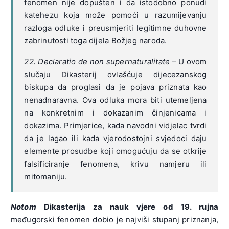
fenomen nije dopušten i da istodobno ponudi
katehezu koja može pomoći u razumijevanju
razloga odluke i preusmjeriti legitimne duhovne
zabrinutosti toga dijela Božjeg naroda.
22. Declaratio de non supernaturalitate
– U ovom
slučaju Dikasterij ovlašćuje dijecezanskog
biskupa da proglasi da je pojava priznata kao
nenadnaravna. Ova odluka mora biti utemeljena
na konkretnim i dokazanim činjenicama i
dokazima. Primjerice, kada navodni vidjelac tvrdi
da je lagao ili kada vjerodostojni svjedoci daju
elemente prosudbe koji omogućuju da se otkrije
falsificiranje fenomena, krivu namjeru ili
mitomaniju.
Notom
Dikasterija za nauk vjere od 19. rujna
međugorski fenomen dobio je najviši stupanj priznanja,