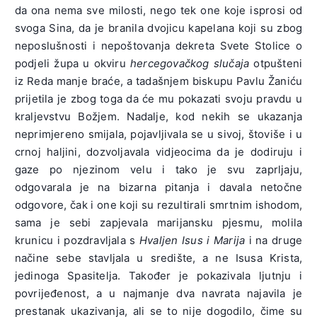
da ona nema sve milosti, nego tek one koje isprosi od
svoga Sina, da je branila dvojicu kapelana koji su zbog
neposlušnosti i nepoštovanja dekreta Svete Stolice o
podjeli župa u okviru
hercegovačkog slučaja
otpušteni
iz Reda manje braće, a tadašnjem biskupu Pavlu Žaniću
prijetila je zbog toga da će mu pokazati svoju pravdu u
kraljevstvu Božjem. Nadalje, kod nekih se ukazanja
neprimjereno smijala, pojavljivala se u sivoj, štoviše i u
crnoj haljini, dozvoljavala vidjeocima da je dodiruju i
gaze po njezinom velu i tako je svu zaprljaju,
odgovarala je na bizarna pitanja i davala netočne
odgovore, čak i one koji su rezultirali smrtnim ishodom,
sama je sebi zapjevala marijansku pjesmu, molila
krunicu i pozdravljala s
Hvaljen Isus i Marija
i na druge
načine sebe stavljala u središte, a ne Isusa Krista,
jedinoga Spasitelja. Također je pokazivala ljutnju i
povrijeđenost, a u najmanje dva navrata najavila je
prestanak ukazivanja, ali se to nije dogodilo, čime su