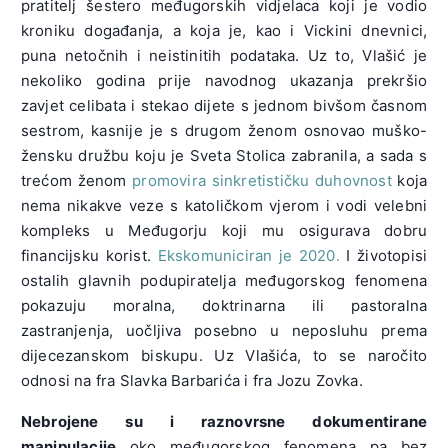
pratitelj šestero međugorskih vidjelaca koji je vodio
kroniku događanja, a koja je, kao i Vickini dnevnici,
puna netočnih i neistinitih podataka. Uz to, Vlašić je
nekoliko godina prije navodnog ukazanja prekršio
zavjet celibata i stekao dijete s jednom bivšom časnom
sestrom, kasnije je s drugom ženom osnovao muško-
žensku družbu koju je Sveta Stolica zabranila, a sada s
trećom ženom
promovira sinkretističku duhovnost
koja
nema nikakve veze s katoličkom vjerom i vodi velebni
kompleks u Međugorju koji mu osigurava dobru
financijsku korist.
Ekskomuniciran je 2020.
I životopisi
ostalih glavnih podupiratelja međugorskog fenomena
pokazuju moralna, doktrinarna ili pastoralna
zastranjenja, uočljiva posebno u neposluhu prema
dijecezanskom biskupu. Uz Vlašića, to se naročito
odnosi na fra Slavka Barbarića i fra Jozu Zovka.
Nebrojene su i raznovrsne dokumentirane
manipulacije
oko međugorskog fenomena pa bez