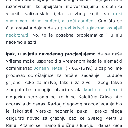
raznovrsnim korupcijskim malverzacijama djelatnika
visokih vatikanskih tijela, a zbog kojih su
neki
sumnjičeni, drugi suđeni, a treći osuđeni
. Ono što se
čita, ostavlja dojam da su
pravi krivci uglavnom ostajali
neokrznuti
. No, to je posebna problematika i u nju
nećemo ulaziti.
Ipak, u svjetlu navedenog procjenjujemo
da se naše
vrijeme može usporediti s vremenom kada je njemački
dominikanac
Johann Tetzel
(1465.-1519.) u papino ime
prodavao oproštajnice za prošle, sadašnje i buduće
grijehe, kako za mrtve, tako i za žive, i zbog takve
zloupotrebe teologije otvorio vrata
Martinu Lutheru
i
njegovim herezama od kojih se Katolička Crkva nije
oporavila do danas. Razlog njegovog propovijedanja bio
je iskoristiti vjersko neznanje puka i preko njega
osigurati novac za gradnju bazilike Svetog Petra u
Rimu. Pitamo se imamo li sličnu situaciju i danas kada