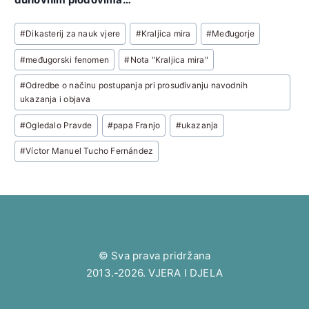
Post
#
Dikasterij za nauk vjere
#
Kraljica mira
#
Međugorje
Tags:
#
međugorski fenomen
#
Nota "Kraljica mira"
#
Odredbe o načinu postupanja pri prosuđivanju navodnih
ukazanja i objava
#
Ogledalo Pravde
#
papa Franjo
#
ukazanja
#
Víctor Manuel Tucho Fernández
© Sva prava pridržana
2013.-2026. VJERA I DJELA