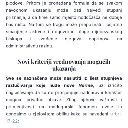
plodove. Pritom je pronađena formula da se svakom
navodnom ukazanju može dati najveći stupanj
priznanja, a da time samo mjesto hodočašća ne dobije
baš ništa. Na tom se tragu može prepoznati i osjetno
smanjenje aktivne i odgovorne uloge dijecezanskog
biskupa i svođenje njegova doprinosa na
administrativnu razinu.
Novi kriteriji vrednovanja mogućih
ukazanja
Sve se naznačeno može naslutiti iz šest stupnjeva
razlučivanja koje nude nove
Norme
,
uz izričito
naglašavanje da se ne procjenjuje nadnaravni karakter
moguće privatne objave. Zbog njihove važnosti i
primjenjivosti na međugorski fenomen ovdje ih
donosimo u cjelovitom obliku kako su navedeni
u brr.
17-22
: