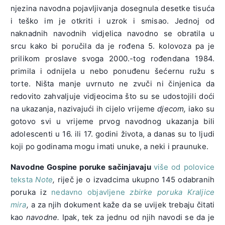
njezina navodna pojavljivanja dosegnula desetke tisuća
i teško im je otkriti i uzrok i smisao. Jednoj od
naknadnih navodnih vidjelica navodno se obratila u
srcu kako bi poručila da je rođena 5. kolovoza pa je
prilikom proslave svoga 2000.-tog rođendana 1984.
primila i odnijela u nebo ponuđenu šećernu ružu s
torte. Ništa manje uvrnuto ne zvuči ni činjenica da
redovito zahvaljuje vidjeocima što su se udostojili doći
na ukazanja, nazivajući ih cijelo vrijeme
djecom,
iako su
gotovo svi u vrijeme prvog navodnog ukazanja bili
adolescenti u 16. ili 17. godini života, a danas su to ljudi
koji po godinama mogu imati unuke, a neki i praunuke.
Navodne Gospine poruke sačinjavaju
više od polovice
teksta
Note
,
riječ je o izvadcima ukupno 145 odabranih
poruka iz
nedavno objavljene
zbirke poruka Kraljice
mira
,
a za njih dokument kaže da se uvijek trebaju čitati
kao
navodne.
Ipak, tek za jednu od njih navodi se da je