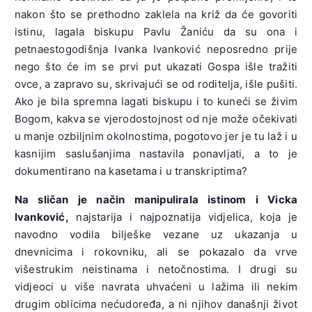
nakon što se prethodno zaklela na križ da će govoriti
istinu, lagala biskupu Pavlu Žaniću da su ona i
petnaestogodišnja Ivanka Ivanković neposredno prije
nego što će im se prvi put ukazati Gospa išle tražiti
ovce, a zapravo su, skrivajući se od roditelja, išle pušiti.
Ako je bila spremna lagati biskupu i to kuneći se živim
Bogom, kakva se vjerodostojnost od nje može očekivati
u manje ozbiljnim okolnostima, pogotovo jer je tu laž i u
kasnijim saslušanjima nastavila ponavljati, a to je
dokumentirano na kasetama i u transkriptima?
Na sličan je način manipulirala istinom i Vicka
Ivanković,
najstarija i najpoznatija vidjelica, koja je
navodno vodila bilješke vezane uz ukazanja u
dnevnicima i rokovniku, ali se pokazalo da vrve
višestrukim neistinama i netočnostima. I drugi su
vidjeoci u više navrata uhvaćeni u lažima ili nekim
drugim oblicima nećudoređa, a ni njihov današnji život