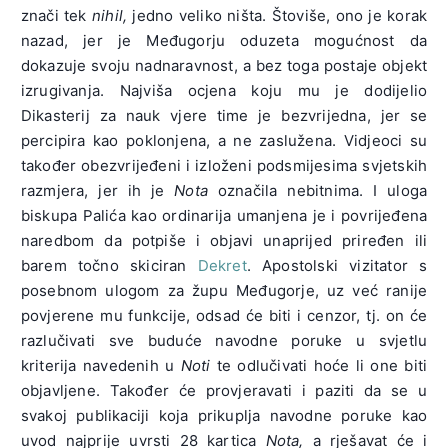
znači tek
nihil,
jedno veliko ništa. Štoviše, ono je korak
nazad, jer je Međugorju oduzeta mogućnost da
dokazuje svoju nadnaravnost, a bez toga postaje objekt
izrugivanja. Najviša ocjena koju mu je dodijelio
Dikasterij za nauk vjere time je bezvrijedna, jer se
percipira kao poklonjena, a ne zaslužena. Vidjeoci su
također obezvrijeđeni i izloženi podsmijesima svjetskih
razmjera, jer ih je
Nota
označila nebitnima. I uloga
biskupa Palića kao ordinarija umanjena je i povrijeđena
naredbom da potpiše i objavi unaprijed priređen ili
barem točno skiciran
Dekret
. Apostolski vizitator s
posebnom ulogom za župu Međugorje, uz već ranije
povjerene mu funkcije, odsad će biti i cenzor, tj. on će
razlučivati sve buduće navodne poruke u svjetlu
kriterija navedenih u
Noti
te odlučivati hoće li one biti
objavljene. Također će provjeravati i paziti da se u
svakoj publikaciji koja prikuplja navodne poruke kao
uvod najprije uvrsti 28 kartica
Nota,
a rješavat će i