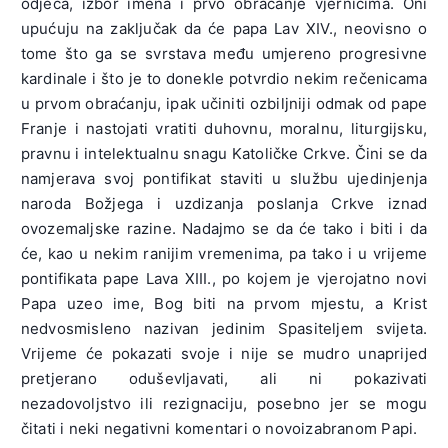
odjeća, izbor imena i prvo obraćanje vjernicima. Oni
upućuju na zaključak da će papa Lav XIV., neovisno o
tome što ga se svrstava među umjereno progresivne
kardinale i što je to donekle potvrdio nekim rečenicama
u prvom obraćanju, ipak učiniti ozbiljniji odmak od pape
Franje i nastojati vratiti duhovnu, moralnu, liturgijsku,
pravnu i intelektualnu snagu Katoličke Crkve. Čini se da
namjerava svoj pontifikat staviti u službu ujedinjenja
naroda Božjega i uzdizanja poslanja Crkve iznad
ovozemaljske razine. Nadajmo se da će tako i biti i da
će, kao u nekim ranijim vremenima, pa tako i u vrijeme
pontifikata pape Lava XIII., po kojem je vjerojatno novi
Papa uzeo ime, Bog biti na prvom mjestu, a Krist
nedvosmisleno nazivan jedinim Spasiteljem svijeta.
Vrijeme će pokazati svoje i nije se mudro unaprijed
pretjerano oduševljavati, ali ni pokazivati
nezadovoljstvo ili rezignaciju, posebno jer se mogu
čitati i neki negativni komentari o novoizabranom Papi.