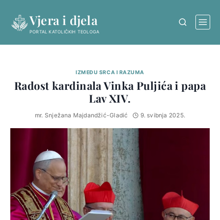
Skip
Vjera i djela
to
content
PORTAL KATOLIČKIH TEOLOGA
IZMEĐU SRCA I RAZUMA
Radost kardinala Vinka Puljića i papa
Lav XIV.
mr. Snježana Majdandžić-Gladić
9. svibnja 2025.