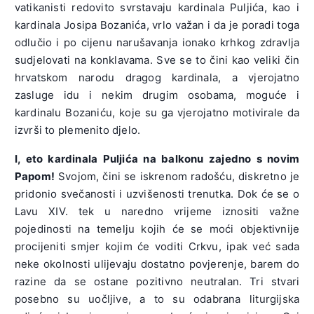
vatikanisti redovito svrstavaju kardinala Puljića, kao i
kardinala Josipa Bozanića, vrlo važan i da je poradi toga
odlučio i po cijenu narušavanja ionako krhkog zdravlja
sudjelovati na konklavama. Sve se to čini kao veliki čin
hrvatskom narodu dragog kardinala, a vjerojatno
zasluge idu i nekim drugim osobama, moguće i
kardinalu Bozaniću, koje su ga vjerojatno motivirale da
izvrši to plemenito djelo.
I, eto kardinala Puljića na balkonu zajedno s novim
Papom!
Svojom, čini se iskrenom radošću, diskretno je
pridonio svečanosti i uzvišenosti trenutka. Dok će se o
Lavu XIV. tek u naredno vrijeme iznositi važne
pojedinosti na temelju kojih će se moći objektivnije
procijeniti smjer kojim će voditi Crkvu, ipak već sada
neke okolnosti ulijevaju dostatno povjerenje, barem do
razine da se ostane pozitivno neutralan. Tri stvari
posebno su uočljive, a to su odabrana liturgijska