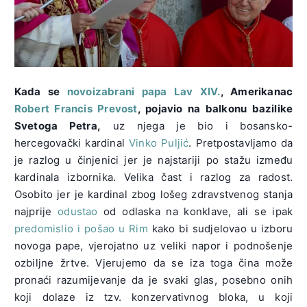
Kada se
novoizabrani papa Lav XIV.
, Amerikanac
Robert Francis Prevost
, pojavio na balkonu bazilike
Svetoga Petra,
uz njega je bio i bosansko-
hercegovački kardinal
Vinko Puljić
. Pretpostavljamo da
je razlog u činjenici jer je najstariji po stažu između
kardinala izbornika. Velika čast i razlog za radost.
Osobito jer je kardinal zbog lošeg zdravstvenog stanja
najprije
odustao
od odlaska na konklave, ali se ipak
predomislio i pošao u Rim
kako bi sudjelovao u izboru
novoga pape, vjerojatno uz veliki napor i podnošenje
ozbiljne žrtve. Vjerujemo da se iza toga čina može
pronaći razumijevanje da je svaki glas, posebno onih
koji dolaze iz tzv. konzervativnog bloka, u koji