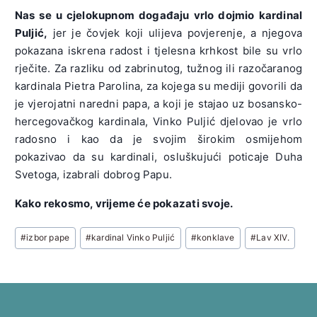
Nas se u cjelokupnom događaju vrlo dojmio kardinal
Puljić,
jer je čovjek koji ulijeva povjerenje, a njegova
pokazana iskrena radost i tjelesna krhkost bile su vrlo
rječite. Za razliku od zabrinutog, tužnog ili razočaranog
kardinala Pietra Parolina, za kojega su mediji govorili da
je vjerojatni naredni papa, a koji je stajao uz bosansko-
hercegovačkog kardinala, Vinko Puljić djelovao je vrlo
radosno i kao da je svojim širokim osmijehom
pokazivao da su kardinali, osluškujući poticaje Duha
Svetoga, izabrali dobrog Papu.
Kako rekosmo, vrijeme će pokazati svoje.
Post
#
izbor pape
#
kardinal Vinko Puljić
#
konklave
#
Lav XIV.
Tags: