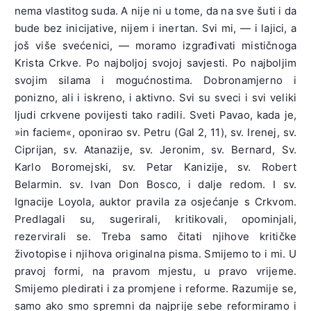
nema vlastitog suda. A nije ni u tome, da na sve šuti i da
bude bez inicijative, nijem i inertan. Svi mi, — i lajici, a
još više svećenici, — moramo izgrađivati mističnoga
Krista Crkve. Po najboljoj svojoj savjesti. Po najboljim
svojim silama i mogućnostima. Dobronamjerno i
ponizno, ali i iskreno, i aktivno. Svi su sveci i svi veliki
ljudi crkvene povijesti tako radili. Sveti Pavao, kada je,
»in faciem«, oponirao sv. Petru (Gal 2, 11), sv. Irenej, sv.
Ciprijan, sv. Atanazije, sv. Jeronim, sv. Bernard, Sv.
Karlo Boromejski, sv. Petar Kanizije, sv. Robert
Belarmin. sv. Ivan Don Bosco, i dalje redom. I sv.
Ignacije Loyola, auktor pravila za osjećanje s Crkvom.
Predlagali su, sugerirali, kritikovali, opominjali,
rezervirali se. Treba samo čitati njihove kritičke
životopise i njihova originalna pisma. Smijemo to i mi. U
pravoj formi, na pravom mjestu, u pravo vrijeme.
Smijemo pledirati i za promjene i reforme. Razumije se,
samo ako smo spremni da najprije sebe reformiramo i