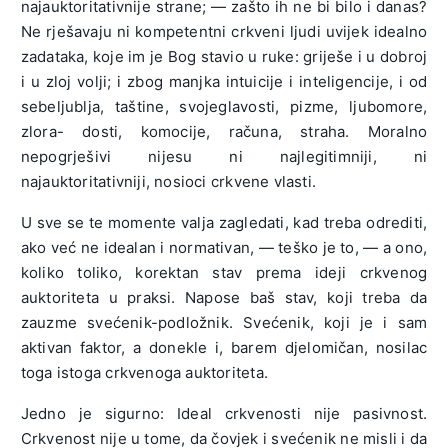
najauktoritativnije strane; — zašto ih ne bi bilo i danas?
Ne rješavaju ni kompetentni crkveni ljudi uvijek idealno
zadataka, koje im je Bog stavio u ruke: griješe i u dobroj
i u zloj volji; i zbog manjka intuicije i inteligencije, i od
sebeljublja, taštine, svojeglavosti, pizme, ljubomore,
zlora- dosti, komocije, računa, straha. Moralno
nepogrješivi nijesu ni najlegitimniji, ni
najauktoritativniji, nosioci crkvene vlasti.
U sve se te momente valja zagledati, kad treba odrediti,
ako već ne idealan i normativan, — teško je to, — a ono,
koliko toliko, korektan stav prema ideji crkvenog
auktoriteta u praksi. Napose baš stav, koji treba da
zauzme svećenik-podložnik. Svećenik, koji je i sam
aktivan faktor, a donekle i, barem djelomičan, nosilac
toga istoga crkvenoga auktoriteta.
Jedno je sigurno: Ideal crkvenosti nije pasivnost.
Crkvenost nije u tome, da čovjek i svećenik ne misli i da