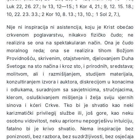
Luk 22, 26. 27.; Iv 13, 12—15.; 1 Kor 4, 21.; 9, 12. 15. 18.;
10, 22. 23. 33.; 2 Kor 10, 8. 13.; 13, 10.; 1 Sol 2, 7.),
Nije ni inspiracija ni asistencija, koju je Krist obećao
crkvenom poglavarstvu, nikakvo fizičko čudo; ne
realizira se ona na spektakularan način. Ona je čudo
moralnog reda; ona se realizira tihom Božjom
Providnošću, skrivenim, otajstvenim, djelovanjem Duha
Svetoga: na sto načina i kroz sto, i prirodnih, sredstava;
molitvom, ali i razmišljanjem, studijem materijala,
konzultiranjem izvora i auktora, diskrecijom u konacima
i odlukama, suradnjom sa savjetnicima, stručnjacima,
klerom, osluškivanjem mišljenja i želja sviju vjernih
sinova i kćeri Crkve. Tko bi je shvatio kao neki
karizmatički privilegij službe ili, još gore, kao neku
osobnu vidovitost, neku apriornu nepogrješivu intuiciju,
fatalno bi je krivo shvatio. Nema inspiracije bez
poniznosti, bez razbora, bez suzdržljivosti, bez osjećaja