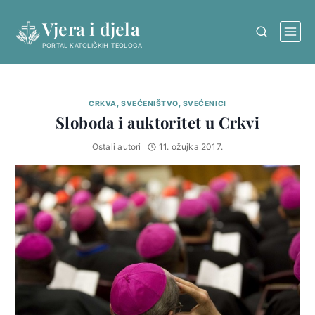
Skip
Vjera i djela
to
content
PORTAL KATOLIČKIH TEOLOGA
CRKVA, SVEĆENIŠTVO, SVEĆENICI
Sloboda i auktoritet u Crkvi
Ostali autori
11. ožujka 2017.