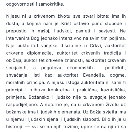
odgovornosti i samokritike.
Nijesu ni u crkvenom životu sve stvari bitne: ima ih
dosta, u kojima nam je Krist ostavio puno slobode i
prepustio ih našoj, ljudskoj, pameti i savjesti. Ne
intervenira Bog jednako intenzivno na svim tim poljima.
Nije auktoritet vanjske discipline u Crkvi, auktoritet
crkvene diplomacije, auktoritet crkvenih tradicija i
običaja, auktoritet crkvene znanosti, auktoritet crkvenih
socijalnih, a pogotovu ekonomskih i političkih,
shvaćanja, isti kao auktoritet Evanđelja, dogme,
moralnih principa. A nijesu istoga auktoriteta ni sami ti
principi i njihova konkretna i praktična, kazuistička,
primjena. Božansko i ljudsko nije tu svagdje jednako
raspodijeljeno. A notorno je, da u crkvenom životu uz
božanske ima i ljudskih elemenata. Uz Božja svjetla ima
u njemu i ljudskih sjena, i ljudskih slabosti. Bilo ih je u
historiji, — svi se na njih tužimo; upire se na njih i sa