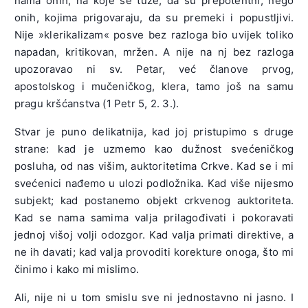
nama onih, na koje se tuže, da su prepotentni, nego
onih, kojima prigovaraju, da su premeki i popustljivi.
Nije »klerikalizam« posve bez razloga bio uvijek toliko
napadan, kritikovan, mržen. A nije na nj bez razloga
upozoravao ni sv. Petar, već članove prvog,
apostolskog i mučeničkog, klera, tamo još na samu
pragu kršćanstva (1 Petr 5, 2. 3.).
Stvar je puno delikatnija, kad joj pristupimo s druge
strane: kad je uzmemo kao dužnost svećeničkog
posluha, od nas višim, auktoritetima Crkve. Kad se i mi
svećenici nađemo u ulozi podložnika. Kad više nijesmo
subjekt; kad postanemo objekt crkvenog auktoriteta.
Kad se nama samima valja prilagođivati i pokoravati
jednoj višoj volji odozgor. Kad valja primati direktive, a
ne ih davati; kad valja provoditi korekture onoga, što mi
činimo i kako mi mislimo.
Ali, nije ni u tom smislu sve ni jednostavno ni jasno. I