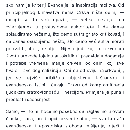
ako nam je kriterij Evanđelje, a inspiracija molitva. Od
principijelnog kimavstva nema Crkva ništa osim, —
mnogi su to već opazili, — veliku nevolju, da
»vjerujemo« u protuslovne auktoritete i da danas
aplaudiramo nečemu, što ćemo sutra grlato kritikovati, i
da danas osuđujemo nešto, što ćemo već sutra morati
prihvatiti, htjeli, ne htjeli. Nijesu ljudi, koji i u crkvenom
životu provode lojalnu autokritiku i predviđaju događaje
i potrebe vremena, manje crkveni od onih, koji sve
hvale, i sve dogmatiziraju. Oni su od sviju najcrkveniji,
jer se najviše približuju objektivnoj kršćanskoj i
evanđeoskoj istini i čuvaju Crkvu od kompromitiranja
ljudskom kratkovidnošću i inercijom. Primjera je puna i
prošlost i sadašnjost.
Samo, — i to mi hoćemo posebno da naglasimo u ovom
članku, sada, pred opći crkveni sabor, — sva ta naša
evanđeoska i apostolska sloboda mišljenja, riječi i