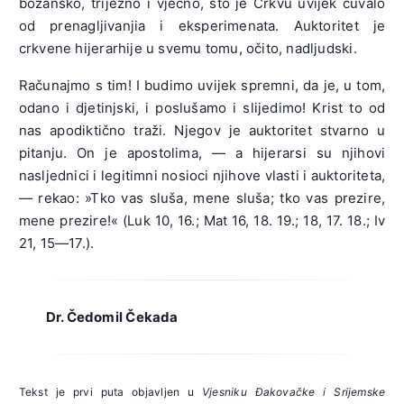
božansko, trijezno i vječno, što je Crkvu uvijek čuvalo
od prenagljivanjia i eksperimenata. Auktoritet je
crkvene hijerarhije u svemu tomu, očito, nadljudski.
Računajmo s tim! I budimo uvijek spremni, da je, u tom,
odano i djetinjski, i poslušamo i slijedimo! Krist to od
nas apodiktično traži. Njegov je auktoritet stvarno u
pitanju. On je apostolima, — a hijerarsi su njihovi
nasljednici i legitimni nosioci njihove vlasti i auktoriteta,
— rekao: »Tko vas sluša, mene sluša; tko vas prezire,
mene prezire!« (Luk 10, 16.; Mat 16, 18. 19.; 18, 17. 18.; Iv
21, 15—17.).
Dr. Čedomil Čekada
Tekst je prvi puta objavljen u
Vjesniku Đakovačke i Srijemske