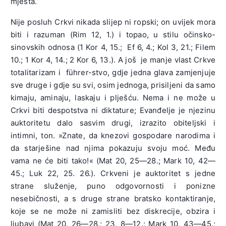
mjesta.
Nije posluh Crkvi nikada slijep ni ropski; on uvijek mora
biti i razuman (Rim 12, 1.) i topao, u stilu očinsko-
sinovskih odnosa (1 Kor 4, 15.; Ef 6, 4.; Kol 3, 21.; Filem
10.; 1 Kor 4, 14.; 2 Kor 6, 13.). A još je manje vlast Crkve
totalitarizam i führer-stvo, gdje jedna glava zamjenjuje
sve druge i gdje su svi, osim jednoga, prisiljeni da samo
kimaju, aminaju, laskaju i plješću. Nema i ne može u
Crkvi biti despotstva ni diktature; Evanđelje je njezinu
auktoritetu dalo sasvim drugi, izrazito obiteljski i
intimni, ton. »Znate, da knezovi gospodare narodima i
da starješine nad njima pokazuju svoju moć. Među
vama ne će biti tako!« (Mat 20, 25—28.; Mark 10, 42—
45.; Luk 22, 25. 26.). Crkveni je auktoritet s jedne
strane služenje, puno odgovornosti i ponizne
nesebičnosti, a s druge strane bratsko kontaktiranje,
koje se ne može ni zamisliti bez diskrecije, obzira i
ljubavi (Mat 20, 26—28.; 23, 8—12.; Mark 10, 43—45.;