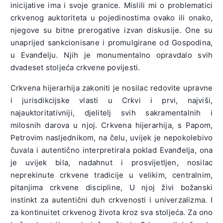
inicijative ima i svoje granice. Mislili mi o problematici
crkvenog auktoriteta u pojedinostima ovako ili onako,
njegove su bitne prerogative izvan diskusije. One su
unaprijed sankcionisane i promulgirane od Gospodina,
u Evanđelju. Njih je monumentalno opravdalo svih
dvadeset stoljeća crkvene povijesti.
Crkvena hijerarhija zakoniti je nosilac redovite upravne
i jurisdikcijske vlasti u Crkvi i prvi, najviši,
najauktoritativniji, djelitelj svih sakramentalnih i
milosnih darova u njoj. Crkvena hijerarhija, s Papom,
Petrovim nasljednikom, na čelu, uvijek je nepokolebivo
čuvala i autentično interpretirala poklad Evanđelja, ona
je uvijek bila, nadahnut i prosvijetljen, nosilac
neprekinute crkvene tradicije u velikim, centralnim,
pitanjima crkvene discipline, U njoj živi božanski
instinkt za autentični duh crkvenosti i univerzalizma. I
za kontinuitet crkvenog života kroz sva stoljeća. Za ono