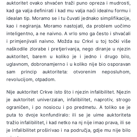
auktoritet ovako shvaćen traži puno opreza i mudrosti,
kad ga valja definirati i kad mu valja naći idealnu formu i
idealan tip. Moramo se i tu čuvati jednako simplifikacije,
kao i negiranja. Moramo nastojati, da problem uočimo
inteligentno, a ne naivno. A vrlo smo ga često i shvaćali
i primjenjivali naivno. Možda su Crkvi u toj točki više
naškodile zlorabe i pretjerivanja, nego diranje u njezin
auktoritet, barem u koliko je i jedno i drugo bilo,
uglavnom, dobronamjerno i u koliko nije bio osporavan
sam princip auktoriteta: otvorenim neposluhom,
revolucijom, otpadom.
Nije auktoritet Crkve isto što i njezin infalibilitet. Njezin
je auktoritet univerzalan, infalibilitet, naprotiv, strogo
ograničen, i po nosiocu i po predmetu. A toliko se je
puta to dvoje konfundiralo: ili se je uime auktoriteta
tražio infalibilitet, i kad netko na nj nije imao prava, ili se
je infalibilitet proširivao i na područja, gdje mu nije bilo