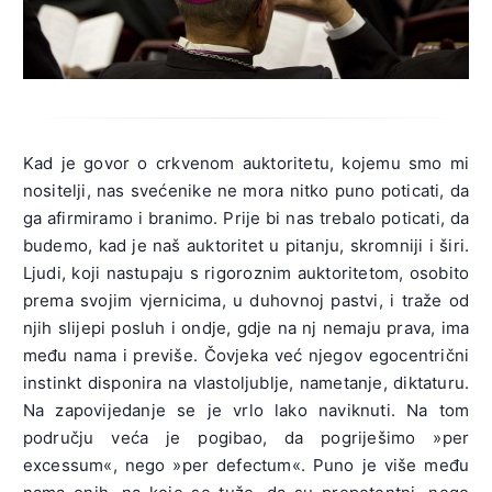
Kad je govor o crkvenom auktoritetu, kojemu smo mi
nositelji, nas svećenike ne mora nitko puno poticati, da
ga afirmiramo i branimo. Prije bi nas trebalo poticati, da
budemo, kad je naš auktoritet u pitanju, skromniji i širi.
Ljudi, koji nastupaju s rigoroznim auktoritetom, osobito
prema svojim vjernicima, u duhovnoj pastvi, i traže od
njih slijepi posluh i ondje, gdje na nj nemaju prava, ima
među nama i previše. Čovjeka već njegov egocentrični
instinkt disponira na vlastoljublje, nametanje, diktaturu.
Na zapovijedanje se je vrlo lako naviknuti. Na tom
području veća je pogibao, da pogriješimo »per
excessum«, nego »per defectum«. Puno je više među