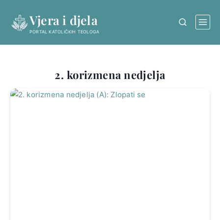
Skip
Vjera i djela
to
content
PORTAL KATOLIČKIH TEOLOGA
2. korizmena nedjelja