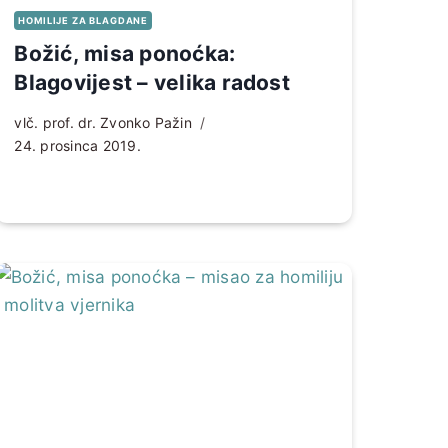
HOMILIJE ZA BLAGDANE
Božić, misa ponoćka:
Blagovijest – velika radost
vlč. prof. dr. Zvonko Pažin
24. prosinca 2019.