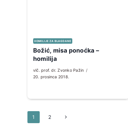
HOMILIJE ZA BLAGDANE
Božić, misa ponoćka –
homilija
vlč. prof. dr. Zvonko Pažin
20. prosinca 2018.
Page
Sljedeća
1
2
navigation
stranica