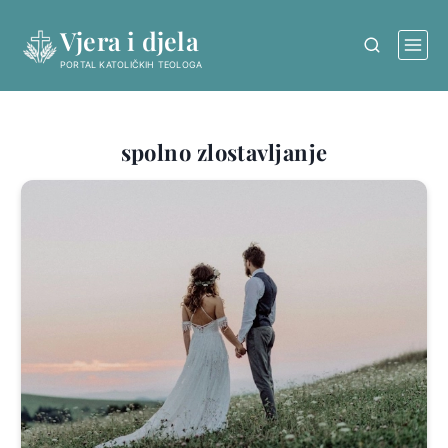
Skip
Vjera i djela
to
content
PORTAL KATOLIČKIH TEOLOGA
spolno zlostavljanje