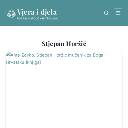
Skip
Vjera i djela
to
content
PORTAL KATOLIČKIH TEOLOGA
Stjepan Horžić