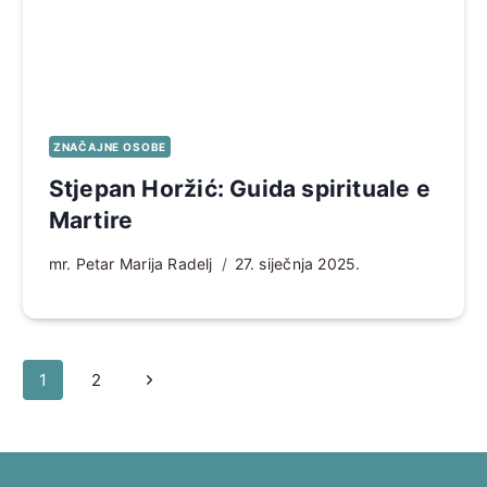
ZNAČAJNE OSOBE
Stjepan Horžić: Guida spirituale e
Martire
mr. Petar Marija Radelj
27. siječnja 2025.
Page
Sljedeća
1
2
navigation
stranica