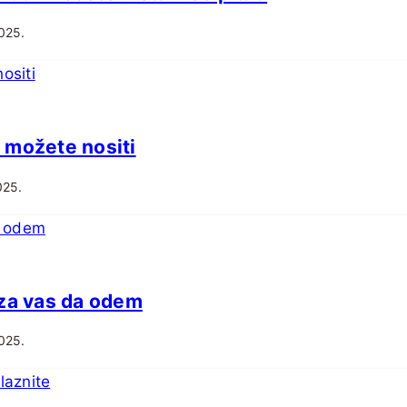
025.
 možete nositi
025.
 za vas da odem
025.