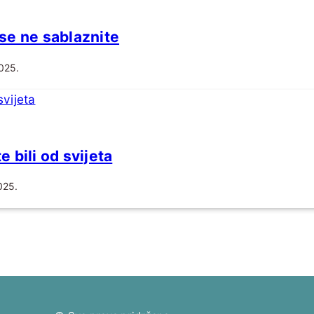
se ne sablaznite
025.
 bili od svijeta
025.