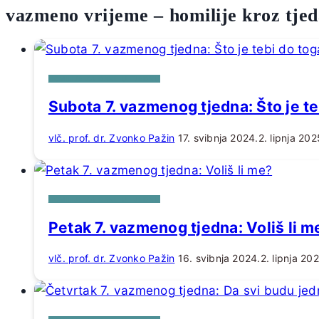
vazmeno vrijeme – homilije kroz tje
HOMILIJE ZA DANE U TJEDNU
Subota 7. vazmenog tjedna: Što je te
vlč. prof. dr. Zvonko Pažin
17. svibnja 2024.
2. lipnja 202
HOMILIJE ZA DANE U TJEDNU
Petak 7. vazmenog tjedna: Voliš li m
vlč. prof. dr. Zvonko Pažin
16. svibnja 2024.
2. lipnja 20