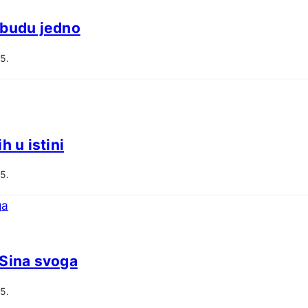
 budu jedno
25.
h u istini
25.
 Sina svoga
25.