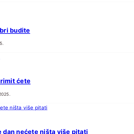
bri budite
5.
rimit ćete
 2025.
dan nećete ništa više pitati