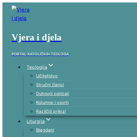
Skip
to
content
Vjera i djela
PORTAL KATOLIČKIH TEOLOGA
Teologija
Učiteljstvo
Stručni članci
Duhovni poticaji
Kolumne i osvrti
Različiti prilozi
Liturgija
Blagdani