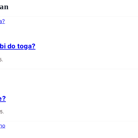
dan
bi do toga?
5.
e?
25.