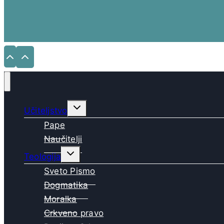
Toggle
Učiteljstvo
child
menu
Pape
Naučitelji
Toggle
Teologija
child
menu
Sveto Pismo
Dogmatika
Moralka
Crkveno pravo