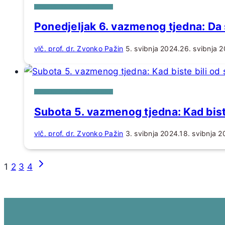
HOMILIJE ZA DANE U TJEDNU
Ponedjeljak 6. vazmenog tjedna: Da 
vlč. prof. dr. Zvonko Pažin
5. svibnja 2024.
26. svibnja 2
HOMILIJE ZA DANE U TJEDNU
Subota 5. vazmenog tjedna: Kad biste
vlč. prof. dr. Zvonko Pažin
3. svibnja 2024.
18. svibnja 2
Page
Sljedeća
1
2
3
4
navigation
stranica