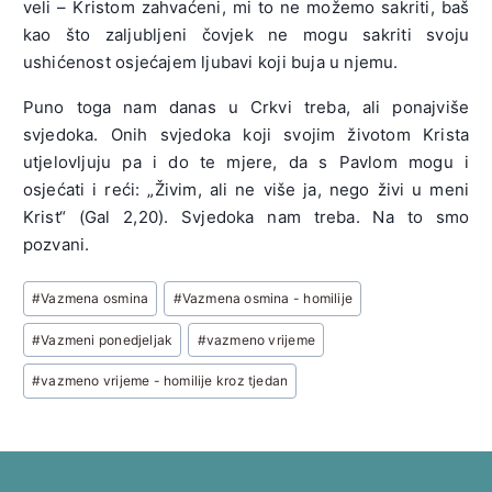
veli – Kristom zahvaćeni, mi to ne možemo sakriti, baš
kao što zaljubljeni čovjek ne mogu sakriti svoju
ushićenost osjećajem ljubavi koji buja u njemu.
Puno toga nam danas u Crkvi treba, ali ponajviše
svjedoka. Onih svjedoka koji svojim životom Krista
utjelovljuju pa i do te mjere, da s Pavlom mogu i
osjećati i reći: „Živim, ali ne više ja, nego živi u meni
Krist“ (Gal 2,20). Svjedoka nam treba. Na to smo
pozvani.
Post
#
Vazmena osmina
#
Vazmena osmina - homilije
Tags:
#
Vazmeni ponedjeljak
#
vazmeno vrijeme
#
vazmeno vrijeme - homilije kroz tjedan