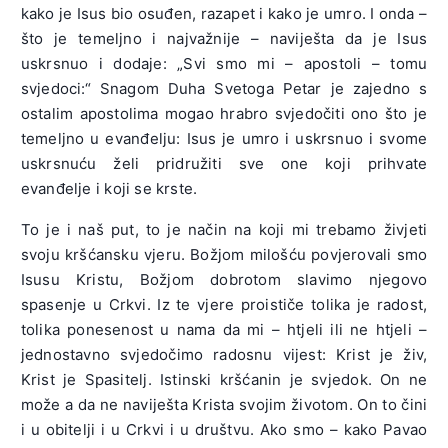
kako je Isus bio osuđen, razapet i kako je umro. I onda –
što je temeljno i najvažnije – naviješta da je Isus
uskrsnuo i dodaje: „Svi smo mi – apostoli – tomu
svjedoci:“ Snagom Duha Svetoga Petar je zajedno s
ostalim apostolima mogao hrabro svjedočiti ono što je
temeljno u evanđelju: Isus je umro i uskrsnuo i svome
uskrsnuću želi pridružiti sve one koji prihvate
evanđelje i koji se krste.
To je i naš put, to je način na koji mi trebamo živjeti
svoju kršćansku vjeru. Božjom milošću povjerovali smo
Isusu Kristu, Božjom dobrotom slavimo njegovo
spasenje u Crkvi. Iz te vjere proističe tolika je radost,
tolika ponesenost u nama da mi – htjeli ili ne htjeli –
jednostavno svjedočimo radosnu vijest: Krist je živ,
Krist je Spasitelj. Istinski kršćanin je svjedok. On ne
može a da ne naviješta Krista svojim životom. On to čini
i u obitelji i u Crkvi i u društvu. Ako smo – kako Pavao