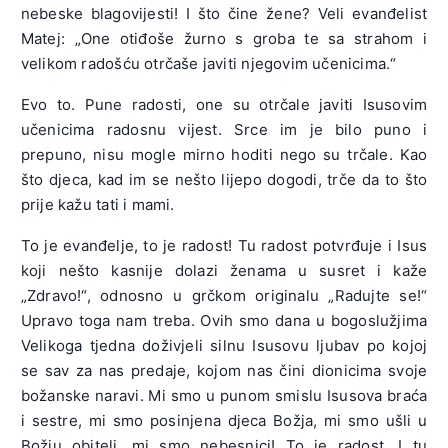
nebeske blagovijesti! I što čine žene? Veli evanđelist
Matej: „One otiđoše žurno s groba te sa strahom i
velikom radošću otrčaše javiti njegovim učenicima.“
Evo to. Pune radosti, one su otrčale javiti Isusovim
učenicima radosnu vijest. Srce im je bilo puno i
prepuno, nisu mogle mirno hoditi nego su trčale. Kao
što djeca, kad im se nešto lijepo dogodi, trče da to što
prije kažu tati i mami.
To je evanđelje, to je radost! Tu radost potvrđuje i Isus
koji nešto kasnije dolazi ženama u susret i kaže
„Zdravo!“, odnosno u grčkom originalu „Radujte se!“
Upravo toga nam treba. Ovih smo dana u bogoslužjima
Velikoga tjedna doživjeli silnu Isusovu ljubav po kojoj
se sav za nas predaje, kojom nas čini dionicima svoje
božanske naravi. Mi smo u punom smislu Isusova braća
i sestre, mi smo posinjena djeca Božja, mi smo ušli u
Božju obitelj, mi smo nebesnici! To je radost. I tu