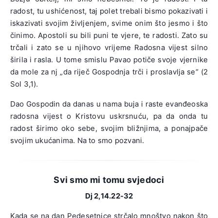
radost, tu ushićenost, taj polet trebali bismo pokazivati i
iskazivati svojim življenjem, svime onim što jesmo i što
činimo. Apostoli su bili puni te vjere, te radosti. Zato su
trčali i zato se u njihovo vrijeme Radosna vijest silno
širila i rasla. U tome smislu Pavao potiče svoje vjernike
da mole za nj „da riječ Gospodnja trči i proslavlja se“ (2
Sol 3,1).
Dao Gospodin da danas u nama buja i raste evanđeoska
radosna vijest o Kristovu uskrsnuću, pa da onda tu
radost širimo oko sebe, svojim bližnjima, a ponajpače
svojim ukućanima. Na to smo pozvani.
Svi smo mi tomu svjedoci
Dj 2,14.22-32
Kada se na dan Pedesetnice strčalo mnoštvo nakon što