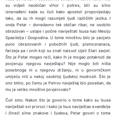
su vidjeli neobičan vihor i potres, bili su silno
iznenađeni kada su čuli kako apostoli propovijedaju
tako, da su ih mogli razumjeti ljudi različitih jezika. I
onda Petar – donedavno tek običan ribar, ne osobito
obrazovan – ustaje i počne naviještati Isusa kao Mesiju
Spasitelja i Gospodina. U tome mnoštvu bilo je zacijelo
puno obrazovanih i pobožnih ljudi, pismoznanaca,
farizeja pa i onih koji su znali naizust cijeli Stari zavjet.
Što je Petar mogao reći, kako ih je mogao potaknuti da
povjeruju njegovu navještaju? Nije moglo biti ništa
posebnoga ni u njegovu držanju, ni u govorničkom
umijeću niti u nekoj osobitoj ljudskoj mudrosti. Što je
ono bitno, po čemu je Petrov navještaj bio poseban, da
mu je veliko mnoštvo povjerovalo?
Čuli smo. Nakon što je govorio o tome kako su Isusa
naviještali svi proroci i kako je Isus naviještao evanđelje
i čineći silne znakove i čudesa, Petar govori o tome