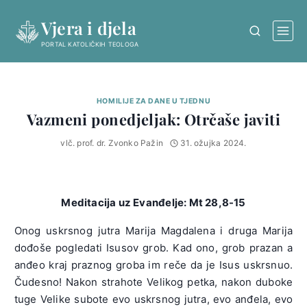
Skip
Vjera i djela
to
content
PORTAL KATOLIČKIH TEOLOGA
HOMILIJE ZA DANE U TJEDNU
Vazmeni ponedjeljak: Otrčaše javiti
vlč. prof. dr. Zvonko Pažin
31. ožujka 2024.
Meditacija uz Evanđelje: Mt 28,8-15
Onog uskrsnog jutra Marija Magdalena i druga Marija
dođoše pogledati Isusov grob. Kad ono, grob prazan a
anđeo kraj praznog groba im reče da je Isus uskrsnuo.
Čudesno! Nakon strahote Velikog petka, nakon duboke
tuge Velike subote evo uskrsnog jutra, evo anđela, evo