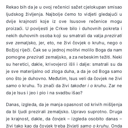
Rekao bih da je u ovoj rečenici sažet cjelokupan smisao
ljudskog življenja. Najbolje ćemo to vidjeti gledajući u
dvije krajnosti koje iz ove Isusove rečenice mogu
proizaći. U povijesti je Crkve bilo i duhovnih pokreta i
nekih duhovnih osoba koji su smatrali da valja
prezirati
sve zemaljsko,
jer, eto, ne živi čovjek o kruhu, nego o
Božjoj riječi. Čak se u jednoj molitvi molilo Boga da nam
pomogne
prezirati
zemaljsko, a za nebeskim težiti. Neki
su heretici, dakle, krivovjerci išli i dalje: smatrali su da
je sve materijalno od zloga duha, a da je od Boga samo
ono što je duhovno. Međutim, Isus veli da čovjek ne živi
samo
o kruhu. To znači da živi
također i o kruhu.
Zar ne
da je Isus i jeo i pio i na svadbu išao?
Danas, izgleda, da je manja opasnost od krivih mišljenja
da bi ljudi prezirali zemaljsko. Upravo suprotno. Druga
je krajnost, dakle, da čovjek – izgleda osobito danas –
živi tako kao da čovjek treba živjeti
samo o kruhu.
Onda