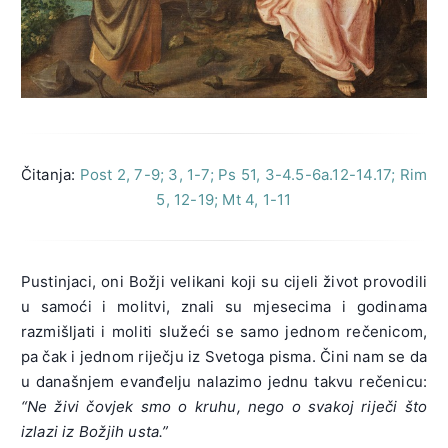
Čitanja:
Post 2, 7-9; 3, 1-7; Ps 51, 3-4.5-6a.12-14.17; Rim
5, 12-19; Mt 4, 1-11
Pustinjaci, oni Božji velikani koji su cijeli život provodili
u samoći i molitvi, znali su mjesecima i godinama
razmišljati i moliti služeći se samo jednom rečenicom,
pa čak i jednom riječju iz Svetoga pisma. Čini nam se da
u današnjem evanđelju nalazimo jednu takvu rečenicu:
“Ne živi čovjek smo o kruhu, nego o svakoj riječi što
izlazi iz Božjih usta.”