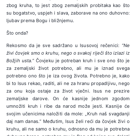
zbog kruha, to jest zbog zemaljskih probitaka kao što
su bogatstvo, uspjeh i slava, zaborave na ono duhovno:
ljubav prema Bogu i bližnjemu.
Što onda?
Rekosmo da je sve sadržano u Isusovoj rečenici:
“Ne
živi čovjek smo o kruhu, nego o svakoj riječi što izlazi iz
Božjih usta.”
Čovjeku je potreban kruh i sve ono što je
za zemaljski život potrebno, ali mu je iznad svega
potrebno ono što je iza ovog života. Potrebno je, kako
bi to Isus rekao, raditi, ali ne za hranu propadljivu, nego
za onu koja ostaje za život vječni. Isus ne prezire
zemaljske darove. On će kasnije jednom zgodom
umnožiti kruh i ribe da narod može jesti. Kasnije će
svojim učenicima naložiti da mole: „Kruh naš svagdanji
daj nam danas.“ Međutim, Isus želi reći da čovjek živi o
kruhu, ali ne samo o kruhu, odnosno da mu je potrebna