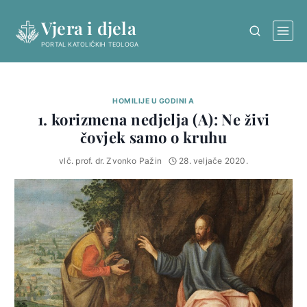
Skip
Vjera i djela
to
content
PORTAL KATOLIČKIH TEOLOGA
HOMILIJE U GODINI A
1. korizmena nedjelja (A): Ne živi
čovjek samo o kruhu
vlč. prof. dr. Zvonko Pažin
28. veljače 2020.