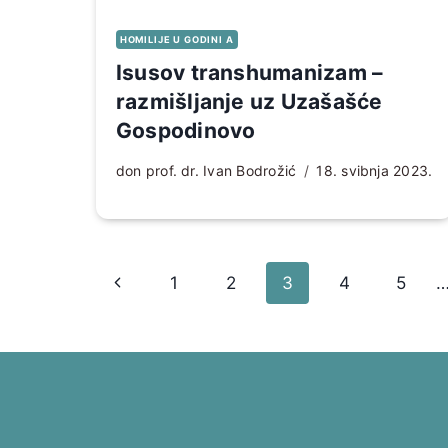
HOMILIJE U GODINI A
Isusov transhumanizam –
razmišljanje uz Uzašašće
Gospodinovo
don prof. dr. Ivan Bodrožić
18. svibnja 2023.
Page
Prethodna
1
2
3
4
5
navigation
stranica