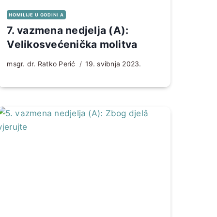
HOMILIJE U GODINI A
7. vazmena nedjelja (A):
Velikosvećenička molitva
msgr. dr. Ratko Perić
19. svibnja 2023.