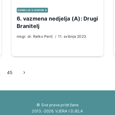
HOMILIJE U GODINI A
6. vazmena nedjelja (A): Drugi
Branitelj
msgr. dr. Ratko Perić
11. svibnja 2023.
Sljedeća
…
45
stranica
© Sva prava pridržana
2013.-2026. VJERA I DJELA