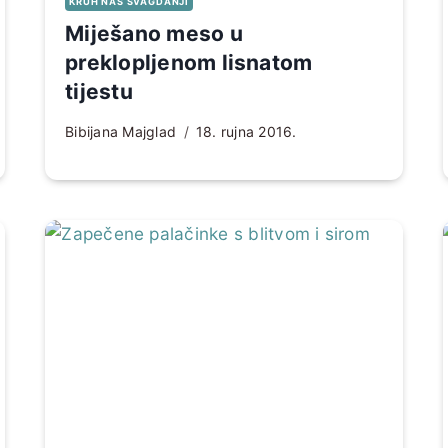
KRUH NAŠ SVAGDANJI
Miješano meso u
preklopljenom lisnatom
tijestu
Bibijana Majglad
18. rujna 2016.