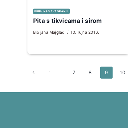
KRUH NAŠ SVAGDANJI
Pita s tikvicama i sirom
Bibijana Majglad
10. rujna 2016.
Page
Prethodna
1
…
7
8
9
10
navigation
stranica