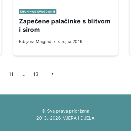
KRUH NAŠ SVAGDANJI
Zapečene palačinke s blitvom
i sirom
Bibijana Majglad
7. rujna 2016.
Sljedeća
11
…
13
stranica
© Sva prava pridržana
2013.-2026. VJERA I DJELA