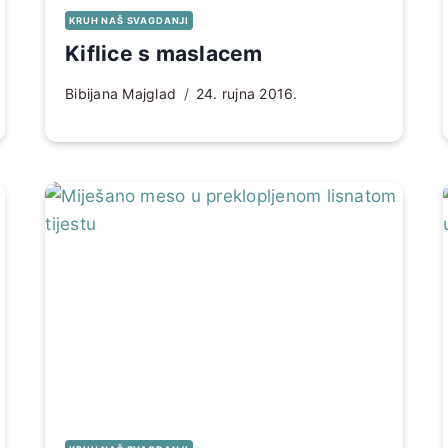
KRUH NAŠ SVAGDANJI
Kiflice s maslacem
Bibijana Majglad
24. rujna 2016.