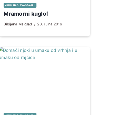
KRUH NAŠ SVAGDANJI
Mramorni kuglof
Bibijana Majglad
20. rujna 2016.