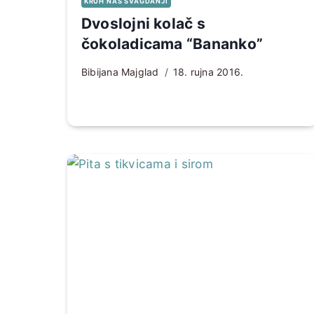
KRUH NAŠ SVAGDANJI
Dvoslojni kolač s
čokoladicama “Bananko”
Bibijana Majglad
18. rujna 2016.