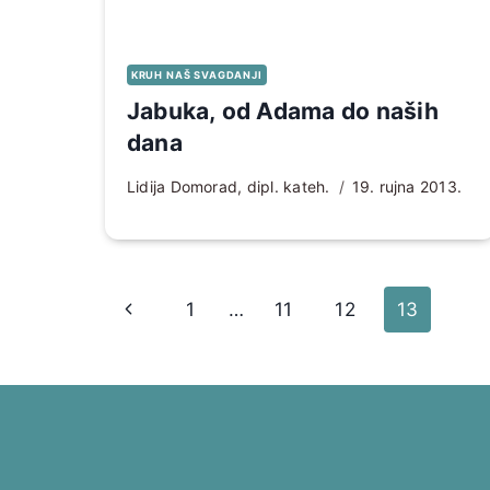
KRUH NAŠ SVAGDANJI
Jabuka, od Adama do naših
dana
Lidija Domorad, dipl. kateh.
19. rujna 2013.
Page
Prethodna
1
…
11
12
13
navigation
stranica