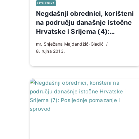
LITURGIKA
Negdašnji obrednici, korišteni
na području današnje istočne
Hrvatske i Srijema (4):
Pastoralno-liturgijski naglasci
mr. Snježana Majdandžić-Gladić
sakramenta krsta
8. rujna 2013.