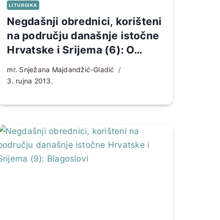
LITURGIKA
Negdašnji obrednici, korišteni
na području današnje istočne
Hrvatske i Srijema (6): O
sakramentu euharistije
mr. Snježana Majdandžić-Gladić
3. rujna 2013.