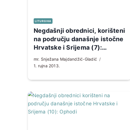
LITURGIKA
Negdašnji obrednici, korišteni
na području današnje istočne
Hrvatske i Srijema (7):
Posljednje pomazanje i
mr. Snježana Majdandžić-Gladić
sprovod
1. rujna 2013.