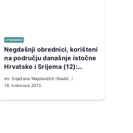
LITURGIKA
Negdašnji obrednici, korišteni
na području današnje istočne
Hrvatske i Srijema (12):
Pohod i doček biskupa,
mr. Snježana Majdandžić-Gladić
instalacija župnika i proslava
18. kolovoza 2013.
zlatne mise