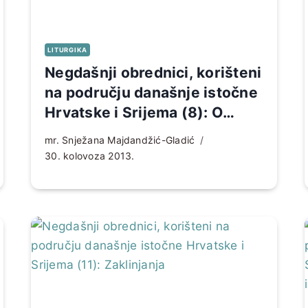
LITURGIKA
Negdašnji obrednici, korišteni
na području današnje istočne
Hrvatske i Srijema (8): O
sakramentu ženidbe
mr. Snježana Majdandžić-Gladić
30. kolovoza 2013.