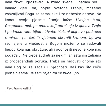
nam život ugrožavalo. A iznad svega – nadam se! –
imamo vjeru da, poput svetoga Franje, možemo
zahvaljivati Bogu za zemaljske i za nebeske darove. Na
koncu svoje pjesme Franjo kaže:
Hvaljen budi,
Gospodine moj, po onima koji opraštaju iz ljubavi Tvoje
i podnose rado bijede života; blaženi koji sve podnose
s mirom, jer ćeš ih vječnom okruniti krunom.
Upravo
radi vjere u vječnost s Bogom možemo se radovati
ljepoti koja nas okružuje, ali i podnositi nevolje koje nas
pogađaju. Ne treba žudjeti za nekim izmaštanim željama
iz propagandnih poruka. Treba se radovati onome što
nam Bog pruža sada i u vječnosti. Baš kao što reče
jedna pjesma:
Ja sam rojen da mi bude lipo.
Post
#
sv. Franjo Asiški
Tags: