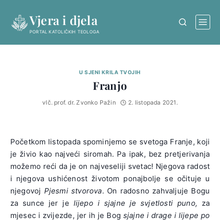
Skip
Vjera i djela
to
content
PORTAL KATOLIČKIH TEOLOGA
U SJENI KRILA TVOJIH
Franjo
vlč. prof. dr. Zvonko Pažin
2. listopada 2021.
Početkom listopada spominjemo se svetoga Franje, koji
je živio kao najveći siromah. Pa ipak, bez pretjerivanja
možemo reći da je on najveseliji svetac! Njegova radost
i njegova ushićenost životom ponajbolje se očituje u
njegovoj
Pjesmi stvorova
. On radosno zahvaljuje Bogu
za sunce jer je
lijepo i sjajne je svjetlosti puno,
za
mjesec i zvijezde, jer ih je Bog
sjajne i drage i lijepe po