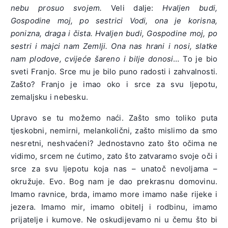
nebu prosuo svojem.
Veli dalje:
Hvaljen budi,
Gospodine moj, po sestrici Vodi, ona je korisna,
ponizna, draga i čista. Hvaljen budi, Gospodine moj, po
sestri i majci nam Zemlji. Ona nas hrani i nosi, slatke
nam plodove, cvijeće šareno i bilje donosi
… To je bio
sveti Franjo. Srce mu je bilo puno radosti i zahvalnosti.
Zašto? Franjo je imao oko i srce za svu ljepotu,
zemaljsku i nebesku.
Upravo se tu možemo naći. Zašto smo toliko puta
tjeskobni, nemirni, melankolični, zašto mislimo da smo
nesretni, neshvaćeni? Jednostavno zato što očima ne
vidimo, srcem ne ćutimo, zato što zatvaramo svoje oči i
srce za svu ljepotu koja nas – unatoč nevoljama –
okružuje. Evo. Bog nam je dao prekrasnu domovinu.
Imamo ravnice, brda, imamo more imamo naše rijeke i
jezera. Imamo mir, imamo obitelj i rodbinu, imamo
prijatelje i kumove. Ne oskudijevamo ni u čemu što bi