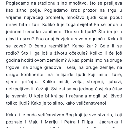
Pogledamo na stadionu silno mnoštvo, što se prelijeva
kao žitno polje. Pogledamo kroz prozor na trgu u
vrijeme najvećeg prometa, mnoštvo ljudi koje poput
mravi hita i žuri. Koliko li je toga svijeta! Pa se onda u
jednom trenutku zapitamo: Tko su ti ljudi? Što im je u
glavi i usrcu? Eno onaj čovjek u sivom ogrtaču. Kako li
se zove? O čemu razmišlja? Kamo žuri? Gdje li se
rodio? Što li ga još u životu očekuje? Koliko li će još
godina hoditi ovom zemljom? A kad pomislimo na druge
trgove, na druge gradove i sela, na druge zemlje, na
druge kontinente, na milijarde ljudi koji mile, žure,
sjede, pričaju… Koliko misli, želja, strepnji, ljubavi,
netrpeljivosti, čežnji. Svijest samo jednog čovjeka čitav
je svemir. U koje bi knjige i računala mogli ući životi
toliko ljudi? Kako je to silno, kako veličanstveno!
Kako li je onda veličanstven Bog koji je sve stvorio, koji
poznaje i Maju i Mariju i Petra i Filipa i Jadranku i