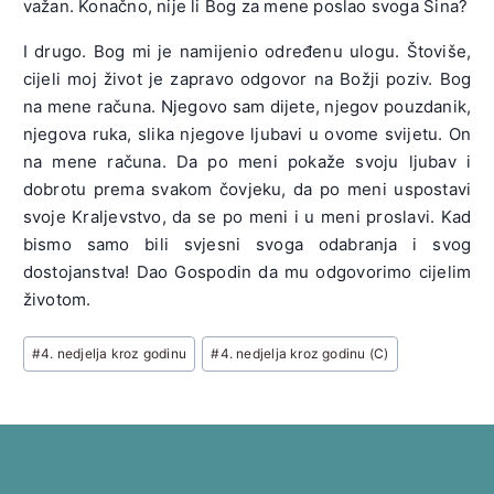
važan. Konačno, nije li Bog za mene poslao svoga Sina?
I drugo. Bog mi je namijenio određenu ulogu. Štoviše,
cijeli moj život je zapravo odgovor na Božji poziv. Bog
na mene računa. Njegovo sam dijete, njegov pouzdanik,
njegova ruka, slika njegove ljubavi u ovome svijetu. On
na mene računa. Da po meni pokaže svoju ljubav i
dobrotu prema svakom čovjeku, da po meni uspostavi
svoje Kraljevstvo, da se po meni i u meni proslavi. Kad
bismo samo bili svjesni svoga odabranja i svog
dostojanstva! Dao Gospodin da mu odgovorimo cijelim
životom.
Post
#
4. nedjelja kroz godinu
#
4. nedjelja kroz godinu (C)
Tags: