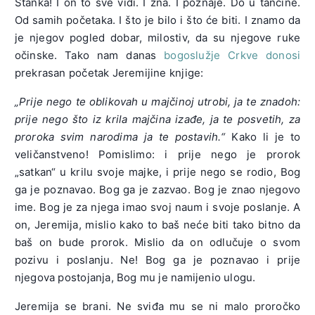
Stanka! I on to sve vidi. I zna. I poznaje. Do u tančine.
Od samih početaka. I što je bilo i što će biti. I znamo da
je njegov pogled dobar, milostiv, da su njegove ruke
očinske. Tako nam danas
bogoslužje Crkve donosi
prekrasan početak Jeremijine knjige:
„Prije nego te oblikovah u majčinoj utrobi, ja te znadoh:
prije nego što iz krila majčina izađe, ja te posvetih, za
proroka svim narodima ja te postavih.“
Kako li je to
veličanstveno! Pomislimo: i prije nego je prorok
„satkan“ u krilu svoje majke, i prije nego se rodio, Bog
ga je poznavao. Bog ga je zazvao. Bog je znao njegovo
ime. Bog je za njega imao svoj naum i svoje poslanje. A
on, Jeremija, mislio kako to baš neće biti tako bitno da
baš on bude prorok. Mislio da on odlučuje o svom
pozivu i poslanju. Ne! Bog ga je poznavao i prije
njegova postojanja, Bog mu je namijenio ulogu.
Jeremija se brani. Ne sviđa mu se ni malo proročko