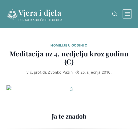
Skip
Vjera i djela
to
content
PORTAL KATOLIČKIH TEOLOGA
HOMILIJE U GODINI C
Meditacija uz 4. nedjelju kroz godinu
(C)
vlč. prof. dr. Zvonko Pažin
25. siječnja 2016.
Ja te znadoh