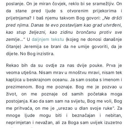
poslanje. On je miran čovjek, reklo bi se sramežljiv. On
da stane pred ljude s otvorenim prijekorima i
prijetnjama? I baš njemu takvom Bog govori:
„Ne dršći
pred njima. Danas te evo postavljam kao grad utvrđeni,
kao stup željezni, kao zidinu brončanu protiv sve
zemlje…“
U
daljnjem tekstu
(kojeg ne donosi današnje
čitanje) Jeremija se brani da ne umije govoriti, da je
dijete. No Bog inzistira.
Rekao bih da su ovdje za nas dvije pouke. Prva je
veoma utješna. Nisam mrav u mnoštvu mravi, nisam tek
kapljica u beskrajnom oceanu. Ja sam osoba s imenom i
prezimenom. Bog me poznaje. Bog me je pozvao u
život, on me poznaje od samih početaka moga
postojanja. Kao da sam sam na svijetu, Bog me voli, Bog
me prihvaća, on me je „urezao u dlan svoje ruke“. Za
mnoge ljude mogu biti i beznačajan i nebitan,
neprimjetan i nevažan, ali za Boga sam uvijek izuzetno