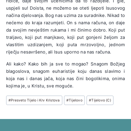
ribice, daje svojim učenicima da to razdijele. I gle,
uspjeli su! Doista, ne možemo se oteti ljepoti Isusovog
načina djelovanja. Bog nas uzima za suradnike. Nikad to
nećemo do kraja razumjeti. On s nama računa, on daje
da svojim nevještim rukama i mi činimo dobro. Koji put
traljavo, koji put manjkavo, koji put gonjeni željom za
vlastitim uzdizanjem, koji puta mrzovoljno, jednom
riječju nesavršeno, ali Isus uporno na nas računa.
Ali kako? Kako bih ja sve to mogao? Snagom Božjeg
blagoslova, snagom euharistije koju danas slavimo i
koja nas i danas jača, koja nas čini bogolikima, onima
kojima je, u Kristu, sve moguće.
Post
#
Presveto Tijelo i Krv Kristova
#
Tijelovo
#
Tijelovo (C)
Tags: