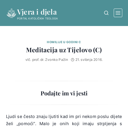
Skip
Vjera i djela
to
content
PORTAL KATOLIČKIH TEOLOGA
HOMILIJE U GODINI C
Meditacija uz Tijelovo (C)
vlč. prof. dr. Zvonko Pažin
21. svibnja 2016.
Podajte im vi jesti
Ljudi se često znaju ljutiti kad im pri nekom poslu dijete
želi „pomoći“. Malo je onih koji imaju strpljenja s