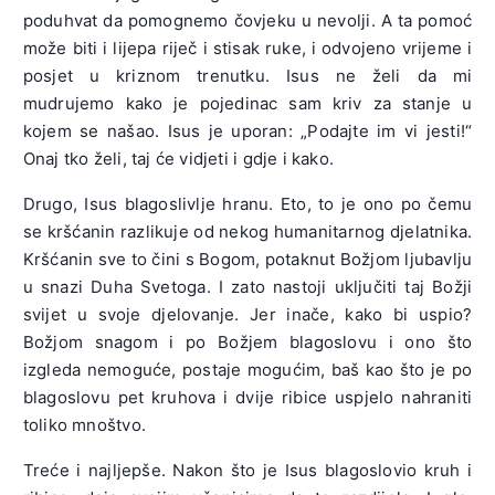
poduhvat da pomognemo čovjeku u nevolji. A ta pomoć
može biti i lijepa riječ i stisak ruke, i odvojeno vrijeme i
posjet u kriznom trenutku. Isus ne želi da mi
mudrujemo kako je pojedinac sam kriv za stanje u
kojem se našao. Isus je uporan: „Podajte im vi jesti!“
Onaj tko želi, taj će vidjeti i gdje i kako.
Drugo, Isus blagoslivlje hranu. Eto, to je ono po čemu
se kršćanin razlikuje od nekog humanitarnog djelatnika.
Kršćanin sve to čini s Bogom, potaknut Božjom ljubavlju
u snazi Duha Svetoga. I zato nastoji uključiti taj Božji
svijet u svoje djelovanje. Jer inače, kako bi uspio?
Božjom snagom i po Božjem blagoslovu i ono što
izgleda nemoguće, postaje mogućim, baš kao što je po
blagoslovu pet kruhova i dvije ribice uspjelo nahraniti
toliko mnoštvo.
Treće i najljepše. Nakon što je Isus blagoslovio kruh i