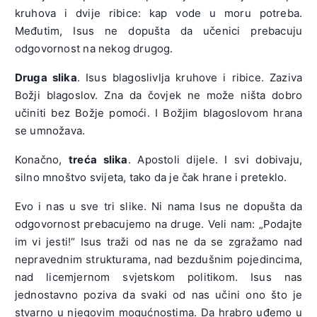
kruhova i dvije ribice: kap vode u moru potreba.
Međutim, Isus ne dopušta da učenici prebacuju
odgovornost na nekog drugog.
Druga slika
. Isus blagoslivlja kruhove i ribice. Zaziva
Božji blagoslov. Zna da čovjek ne može ništa dobro
učiniti bez Božje pomoći. I Božjim blagoslovom hrana
se umnožava.
Konačno,
treća slika
. Apostoli dijele. I svi dobivaju,
silno mnoštvo svijeta, tako da je čak hrane i preteklo.
Evo i nas u sve tri slike. Ni nama Isus ne dopušta da
odgovornost prebacujemo na druge. Veli nam: „Podajte
im vi jesti!“ Isus traži od nas ne da se zgražamo nad
nepravednim strukturama, nad bezdušnim pojedincima,
nad licemjernom svjetskom politikom. Isus nas
jednostavno poziva da svaki od nas učini ono što je
stvarno u njegovim mogućnostima. Da hrabro uđemo u