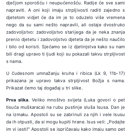
dječjom sporošću i neupućenošću. Radije će sve sami
napraviti. A oni koji imaju strpljivosti raditi zajedno s
djetetom vidjet će da im je to oduzelo više vremena
nego da su sami nešto napravili, ali ostaje dvostruko
zadovoljstvo: zadovoljstvo starijega da je neka znanja
prenio djetetu i zadovoljstvo djeteta da je nešto naučilo
i bilo od koristi. Sjećamo se iz djetinjstva kako su nam
bili dragi upravo ti ljudi koji su pokazali takvu strpljivost
s nama.
U čudesnom umnažanju kruha i ribica (Lk 9, 11b-17)
prikazana je upravo takva strpljivost Božja s nama.
Prikazat ćemo taj događaj u tri slike.
Prva slika
. Veliko mnoštvo svijeta (Luka govori o pet
tisuća muškaraca) na rubu pustinje sluša Isusa. Dan je
na izmaku. Apostoli su se zabrinuli za njih i vele Isusu
da ih otpusti, da si mogu kupiti hrane. Isus veli: „Podajte
im vi jesti!“ Apostoli se ispričavaju kako imaju samo pet