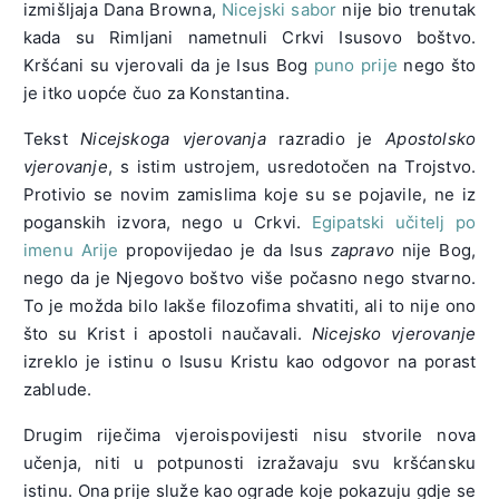
izmišljaja Dana Browna,
Nicejski sabor
nije bio trenutak
kada su Rimljani nametnuli Crkvi Isusovo boštvo.
Kršćani su vjerovali da je Isus Bog
puno prije
nego što
je itko uopće čuo za Konstantina.
Tekst
Nicejskoga vjerovanja
razradio je
Apostolsko
vjerovanje
, s istim ustrojem, usredotočen na Trojstvo.
Protivio se novim zamislima koje su se pojavile, ne iz
poganskih izvora, nego u Crkvi.
Egipatski učitelj po
imenu Arije
propovijedao je da Isus
zapravo
nije Bog,
nego da je Njegovo boštvo više počasno nego stvarno.
To je možda bilo lakše filozofima shvatiti, ali to nije ono
što su Krist i apostoli naučavali.
Nicejsko vjerovanje
izreklo je istinu o Isusu Kristu kao odgovor na porast
zablude.
Drugim riječima vjeroispovijesti nisu stvorile nova
učenja, niti u potpunosti izražavaju svu kršćansku
istinu. Ona prije služe kao ograde koje pokazuju gdje se