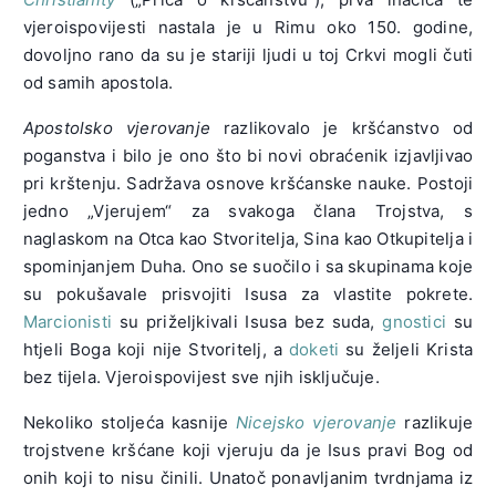
vjeroispovijesti nastala je u Rimu oko 150. godine,
dovoljno rano da su je stariji ljudi u toj Crkvi mogli čuti
od samih apostola.
Apostolsko vjerovanje
razlikovalo je kršćanstvo od
poganstva i bilo je ono što bi novi obraćenik izjavljivao
pri krštenju. Sadržava osnove kršćanske nauke. Postoji
jedno „Vjerujem“ za svakoga člana Trojstva, s
naglaskom na Otca kao Stvoritelja, Sina kao Otkupitelja i
spominjanjem Duha. Ono se suočilo i sa skupinama koje
su pokušavale prisvojiti Isusa za vlastite pokrete.
Marcionisti
su priželjkivali Isusa bez suda,
gnostici
su
htjeli Boga koji nije Stvoritelj, a
doketi
su željeli Krista
bez tijela. Vjeroispovijest sve njih isključuje.
Nekoliko stoljeća kasnije
Nicejsko vjerovanje
razlikuje
trojstvene kršćane koji vjeruju da je Isus pravi Bog od
onih koji to nisu činili. Unatoč ponavljanim tvrdnjama iz