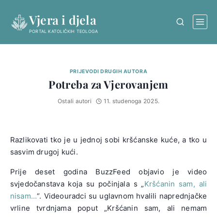
Skip
Vjera i djela
to
content
PORTAL KATOLIČKIH TEOLOGA
PRIJEVODI DRUGIH AUTORA
Potreba za Vjerovanjem
Ostali autori
11. studenoga 2025.
Razlikovati tko je u jednoj sobi kršćanske kuće, a tko u
sasvim drugoj kući.
Prije deset godina BuzzFeed objavio je video
svjedočanstava koja su počinjala s „
Kršćanin sam, ali
nisam…
“. Videouradci su uglavnom hvalili naprednjačke
vrline tvrdnjama poput „Kršćanin sam, ali nemam