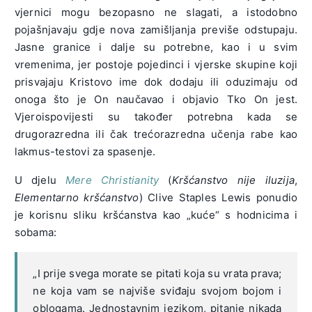
vjernici mogu bezopasno ne slagati, a istodobno
pojašnjavaju gdje nova zamišljanja previše odstupaju.
Jasne granice i dalje su potrebne, kao i u svim
vremenima, jer postoje pojedinci i vjerske skupine koji
prisvajaju Kristovo ime dok dodaju ili oduzimaju od
onoga što je On naučavao i objavio Tko On jest.
Vjeroispovijesti su također potrebna kada se
drugorazredna ili čak trećorazredna učenja rabe kao
lakmus-testovi za spasenje.
U djelu
Mere Christianity
(
Kršćanstvo nije iluzija
,
Elementarno kršćanstvo
) Clive Staples Lewis ponudio
je korisnu sliku kršćanstva kao „kuće“ s hodnicima i
sobama:
„I prije svega morate se pitati koja su vrata prava;
ne koja vam se najviše sviđaju svojom bojom i
oblogama. Jednostavnim jezikom, pitanje nikada