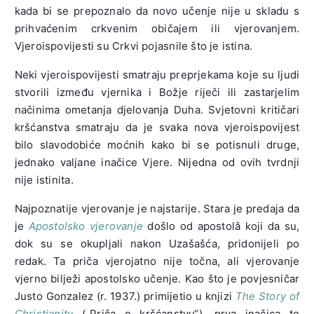
kada bi se prepoznalo da novo učenje nije u skladu s
prihvaćenim crkvenim običajem ili vjerovanjem.
Vjeroispovijesti su Crkvi pojasnile što je istina.
Neki vjeroispovijesti smatraju preprjekama koje su ljudi
stvorili između vjernika i Božje riječi ili zastarjelim
načinima ometanja djelovanja Duha. Svjetovni kritičari
kršćanstva smatraju da je svaka nova vjeroispovijest
bilo slavodobiće moćnih kako bi se potisnuli druge,
jednako valjane inačice Vjere. Nijedna od ovih tvrdnji
nije istinita.
Najpoznatije vjerovanje je najstarije. Stara je predaja da
je
Apostolsko vjerovanje
došlo od apostolâ koji da su,
dok su se okupljali nakon Uzašašća, pridonijeli po
redak. Ta priča vjerojatno nije točna, ali vjerovanje
vjerno bilježi apostolsko učenje. Kao što je povjesničar
Justo Gonzalez (r. 1937.) primijetio u knjizi
The Story of
Christianity
(„Priča o kršćanstvu“), prva inačica te