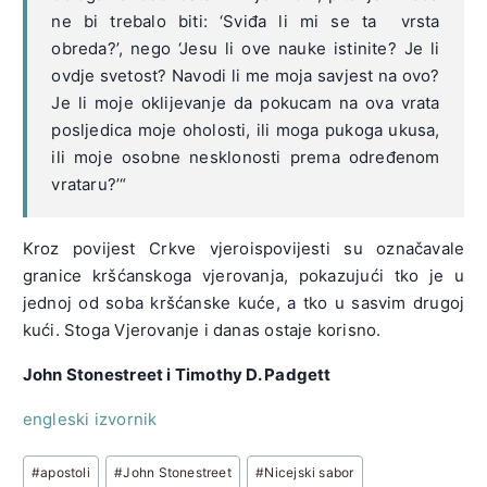
ne bi trebalo biti: ‘Sviđa li mi se ta vrsta
obreda?’, nego ‘Jesu li ove nauke istinite? Je li
ovdje svetost? Navodi li me moja savjest na ovo?
Je li moje oklijevanje da pokucam na ova vrata
posljedica moje oholosti, ili moga pukoga ukusa,
ili moje osobne nesklonosti prema određenom
vrataru?’“
Kroz povijest Crkve vjeroispovijesti su označavale
granice kršćanskoga vjerovanja, pokazujući tko je u
jednoj od soba kršćanske kuće, a tko u sasvim drugoj
kući. Stoga Vjerovanje i danas ostaje korisno.
John Stonestreet i Timothy D. Padgett
engleski izvornik
Post
#
apostoli
#
John Stonestreet
#
Nicejski sabor