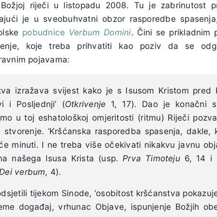
Božjoj riječi u listopadu 2008. Tu je zabrinutost 
ljajući je u sveobuhvatni obzor rasporedbe spasen
olske
pobudnice
Verbum Domini
. Čini se prikladnim 
enje, koje treba prihvatiti kao poziv da se odg
ravnim pojavama:
kva izražava svijest kako je s Isusom Kristom pre
i i Posljednji’ (
Otkrivenje
1, 17). Dao je konačni s
mo u toj eshatološkoj omjeritosti (ritmu) Riječi pozvan
e stvorenje. ‘Kršćanska rasporedba spasenja, dakle, 
e minuti. I ne treba više očekivati nikakvu javnu obj
na našega Isusa Krista (usp.
Prva Timoteju
6, 14 i
Dei verbum
, 4).
dsjetili tijekom Sinode, ‘osobitost kršćanstva pokazuje
rijeme događaj, vrhunac Objave, ispunjenje Božjih ob