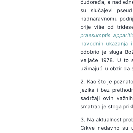
ćudoređa, a nadležna
su slučajevi pseud
nadnaravnomu podrij
prije više od tride
praesumptis appariti
navodnih ukazanja i
odobrio je sluga Bož
veljače 1978. U to 
uzimajući u obzir da 
2. Kao što je poznato
jezika i bez prethod
sadržaji ovih važn
smatrao je stoga prik
3. Na aktualnost pro
Crkve nedavno su u p