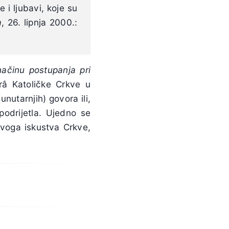
 i ljubavi, koje su
a
, 26. lipnja 2000.:
ačinu postupanja pri
râ Katoličke Crkve u
nutarnjih) govora ili,
podrijetla. Ujedno se
živoga iskustva Crkve,