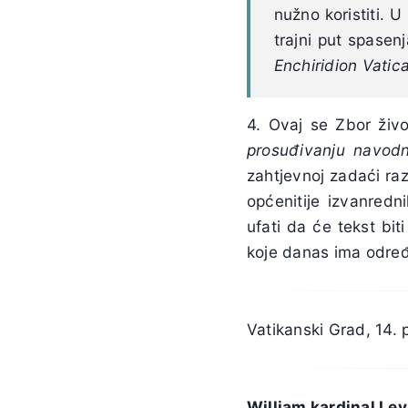
nužno koristiti. U
trajni put spasen
Enchiridion Vati
4. Ovaj se Zbor živ
prosuđivanju navodn
zahtjevnoj zadaći raz
općenitije izvanredn
ufati da će tekst bit
koje danas ima određe
Vatikanski Grad, 14. 
William kardinal Le