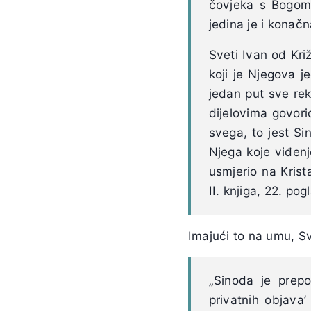
čovjeka s Bogom 
jedina je i konač
Sveti Ivan od Križ
koji je Njegova j
jedan put sve rek
dijelovima govor
svega, to jest Sin
Njega koje viđenj
usmjerio na Krista
II. knjiga, 22. pog
Imajući to na umu, Sv
„Sinoda je prepo
privatnih objava’ 