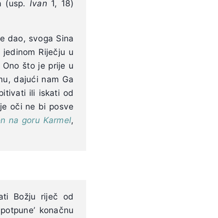
a (usp.
Ivan
1, 18)
 je dao, svoga Sina
m jedinom Riječju u
Ono što je prije u
emu, dajući nam Ga
ivati ili iskati od
oje oči ne bi posve
n na goru Karmel
,
ati Božju riječ od
‘upotpune’ konačnu