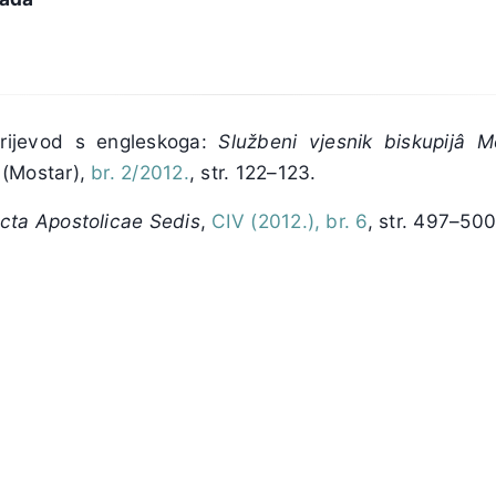
prijevod s engleskoga:
Službeni vjesnik biskupijâ M
(Mostar),
br. 2/2012.
, str. 122–123.
cta Apostolicae Sedis
,
CIV (2012.), br. 6
, str. 497–500