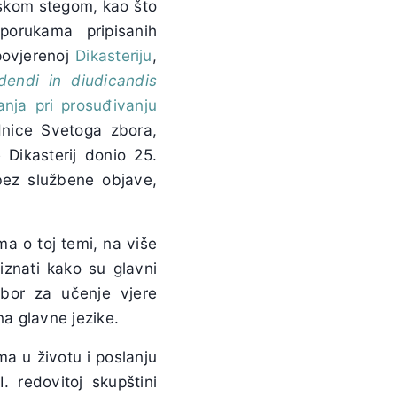
rskom stegom, kao što
porukama pripisanih
povjerenoj
Dikasteriju
,
ndi in diudicandis
nja pri prosuđivanju
ednice Svetoga zbora,
 Dikasterij donio 25.
ez službene objave,
ma o toj temi, na više
iznati kako su glavni
bor za učenje vjere
na glavne jezike.
a u životu i poslanju
. redovitoj skupštini