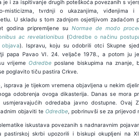
 je i za ispitivanje drugih poteškoća povezanih s vje
o-misticizma, tvrdnji o ukazanjima, viđenjima i 
etlu. U skladu s tom zadnjom osjetljivom zadaćom 
set godina pripremljene su
Normae de modo procede
onibus ac revelationibus
(
Odredbe o načinu postupa
 objava
). Ispravu, koju su odobrili otci Skupne sj
ji papa Pavao VI. 24. veljače 1978., a potom ju je
su vrijeme
Odredbe
poslane biskupima na znanje, b
se poglavito tiču pastira Crkve.
, isprava je tijekom vremena objavljena u nekim djeli
noga odobrenja ovoga dikasterija. Danas se mora pr
ih usmjeravajućih odredaba javno dostupne. Ovaj Z
ladnim objaviti te
Odredbe
, pobrinuvši se za prijevod 
blematike iskustava povezanih s nadnaravnim pojavam
astirskoj skrbi upozorili i biskupi okupljeni na XII