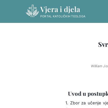
Skip
Vjera i djela
to
content
PORTAL KATOLIČKIH TEOLOGA
Svr
William Jo
Uvod u postupk
1. Zbor za učenje vj