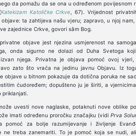
 nego da pomažu da se ona u određenom povijesnom r
(
Katekizam Katoličke Crkve
, 67). Vrijednost privatn
 objave: ta zahtijeva našu vjeru; zapravo, u njoj nam, 
ve zajednice Crkve, govori sâm Bog.
ti privatne objave jest njezina usmjerenost na samog
ga, onda sigurno ne dolazi od Duha Svetoga koji
izvan njega. Privatna je objava pomoć ovoj vjeri,
ravo zato što vraća na jedinu javnu Objavu. Iz tog
ne objave u bitnom pokazuje da dotična poruka ne sad
estitim ćudoređem; dopušteno ju je širiti, a vjernicima
priklanjati.
može uvesti nove naglaske, potaknuti nove oblike pob
Može imati određenu proročku značajku (vidi
Prva Solu
na pomoć za bolje razumijevanje i življenje Evan
je ne treba zanemariti. To je pomoć koja se nudi, a