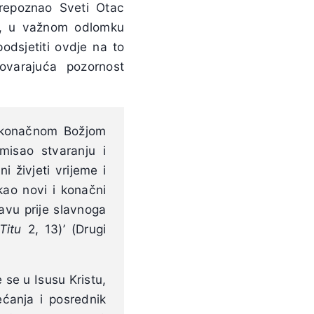
prepoznao Sveti Otac
ja, u važnom odlomku
podsjetiti ovdje na to
ovarajuća pozornost
d konačnom Božjom
misao stvaranju i
i živjeti vrijeme i
kao novi i konačni
avu prije slavnoga
Titu
2, 13)’ (Drugi
 se u Isusu Kristu,
ećanja i posrednik