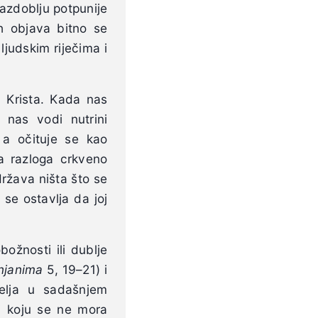
azdoblju potpunije
ih objava bitno se
ljudskim riječima i
a Krista. Kada nas
 nas vodi nutrini
 a očituje se kao
a razloga crkveno
ržava ništa što se
 se ostavlja da joj
ožnosti ili dublje
njanima
5, 19–21) i
đelja u sadašnjem
li koju se ne mora