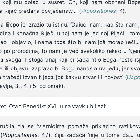
koji mu dolazi u susret. On, koji nam obznani Bog
na Riječ predana čovječanstvu’ (
Propositiones
, 4).
a lijepo je izrazio tu istinu: ‘Dajući nam, kao što nam
edina i konačna Riječ, u toj nam je jedinoj Riječi i to
ao i objavio, i nema toga što bi nam još morao reći… 
io po prorocima, to nam je već svekoliko rekao u Nj
a svoga. I stoga onaj koji bi sada htio Boga nešto ispit
e ili objavu, zapravo bi Bogu nanosio uvrjedu, jer sv
 tražeći izvan Njega još kakvu stvar ili novost’ (
Uspo
lavlje, 3., 4. i 5. odlomak).
eti Otac Benedikt XVI. u nastavku bilježi:
ručila da se ‘vjernicima pomaže prikladno razlikov
(
Propositiones
, 47), čija zadaća ‘nije u tome da… 