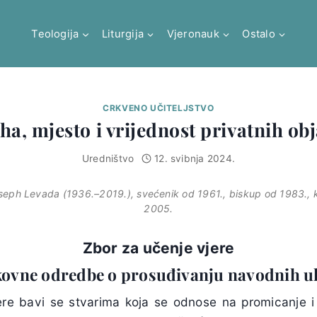
Teologija
Liturgija
Vjeronauk
Ostalo
CRKVENO UČITELJSTVO
ha, mjesto i vrijednost privatnih ob
Uredništvo
12. svibnja 2024.
seph Levada (1936.–2019.), svećenik od 1961., biskup od 1983., 
2005.
Zbor za učenje vjere
ovne odredbe o prosuđivanju navodnih uk
ere bavi se stvarima koja se odnose na promicanje i 