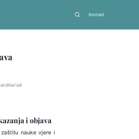
Kontakt
java
kardinal od
azanja i objava
zaštitu nauke vjere i