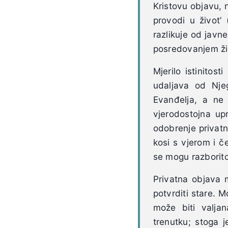
Kristovu objavu,
provodi u život’ 
razlikuje od javne
posredovanjem ži
Mjerilo istinitos
udaljava od Nje
Evanđelja, a ne 
vjerodostojna up
odobrenje privat
kosi s vjerom i č
se mogu razborito 
Privatna objava 
potvrditi stare. 
može biti valja
trenutku; stoga 