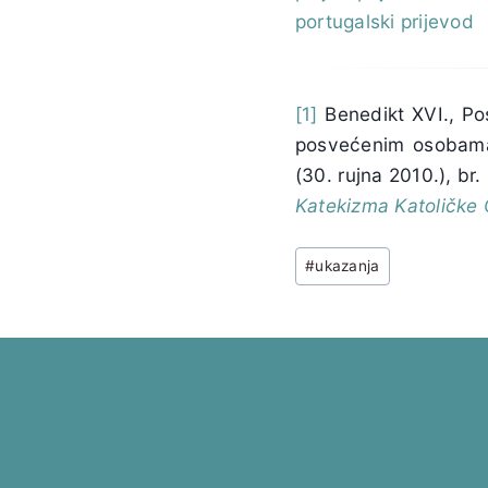
portugalski prijevod
[1]
Benedikt XVI., Po
posvećenim osobama i
(30. rujna 2010.), br.
Katekizma Katoličke 
Post
#
ukazanja
Tags: