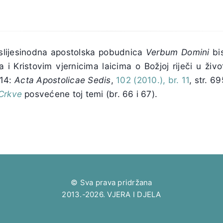
slijesinodna apostolska pobudnica
Verbum Domini
bi
 Kristovim vjernicima laicima o Božjoj riječi u živo
 14:
Acta Apostolicae Sedis
,
102 (2010.), br. 11
, str. 6
Crkve
posvećene toj temi (br. 66 i 67).
© Sva prava pridržana
2013.-2026. VJERA I DJELA