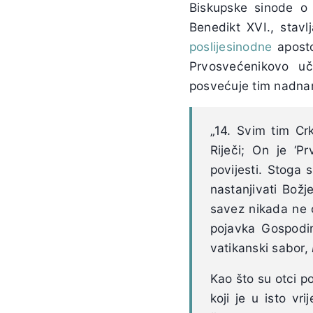
Biskupske sinode o 
Benedikt XVI., stav
poslijesinodne
apost
Prvosvećenikovo uč
posvećuje tim nadna
„14. Svim tim Cr
Riječi; On je ‘Prv
povijesti. Stoga s
nastanjivati Božj
savez nikada ne ć
pojavka Gospodi
vatikanski sabor,
Kao što su otci po
koji je u isto v