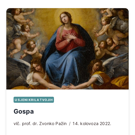
U SJENI KRILA TVOJIH
Gospa
vlč. prof. dr. Zvonko Pažin
14. kolovoza 2022.