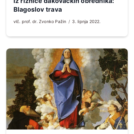
Iz riznice đakovačkih obrednika:
Blagoslov trava
vlč. prof. dr. Zvonko Pažin
3. lipnja 2022.