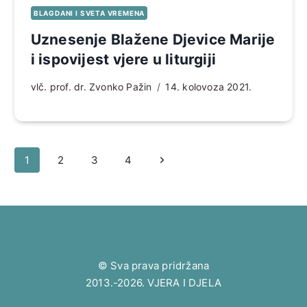
BLAGDANI I SVETA VREMENA
Uznesenje Blažene Djevice Marije
i ispovijest vjere u liturgiji
vlč. prof. dr. Zvonko Pažin
14. kolovoza 2021.
Page
Sljedeća
1
2
3
4
navigation
stranica
© Sva prava pridržana
2013.-2026. VJERA I DJELA