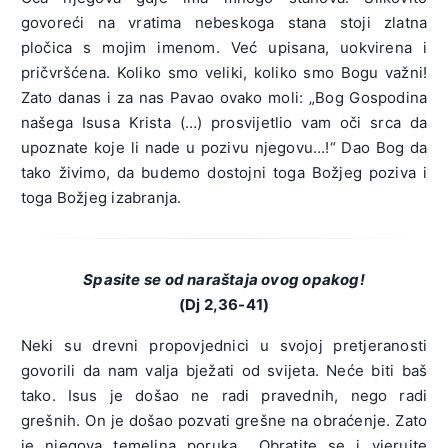
govoreći na vratima nebeskoga stana stoji zlatna
pločica s mojim imenom. Već upisana, uokvirena i
pričvršćena. Koliko smo veliki, koliko smo Bogu važni!
Zato danas i za nas Pavao ovako moli: „Bog Gospodina
našega Isusa Krista (…) prosvijetlio vam oči srca da
upoznate koje li nade u pozivu njegovu…!“ Dao Bog da
tako živimo, da budemo dostojni toga Božjeg poziva i
toga Božjeg izabranja.
Spasite se od naraštaja ovog opakog!
(Dj 2,36-41)
Neki su drevni propovjednici u svojoj pretjeranosti
govorili da nam valja bježati od svijeta. Neće biti baš
tako. Isus je došao ne radi pravednih, nego radi
grešnih. On je došao pozvati grešne na obraćenje. Zato
je njegova temeljna poruka. „Obratite se i vjerujte