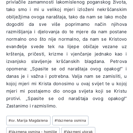
privlačile zamamnosti lakomislenog poganskog života,
tako smo i mi u velikoj mjeri izloženi nekršćanskim
obilježjima ovoga naraštaja, tako da nam se lako može
dogoditi da sve više poprimamo način njihova
razmišljanja i djelovanja do te mjere da nam postane
normalno ono što nije normalno, da nam se Kristovo
evanđelje svede tek na lijepe običaje vezane uz
krštenja, pričesti, krizme i vjenčanje jednako kao i
izvanjsko slavljenje kršćanskih blagdana. Petrova
opomena: „Spasite se od naraštaja ovog opakog!“ i
danas je i važna i potrebna. Valja nam se zamisliti, u
kojoj mjeri mi Krista donosimo u ovaj svijet te u kojoj
mjeri mi postajemo dio onoga svijeta koji se Kristu
protivi. „Spasite se od naraštaja ovog opakog!“
Zastanimo i razmislimo.
Post
#
sv. Marija Magdalena
#
Vazmena osmina
Tags:
#
Vazmena osmina - homilije
#
Vazmeni utorak