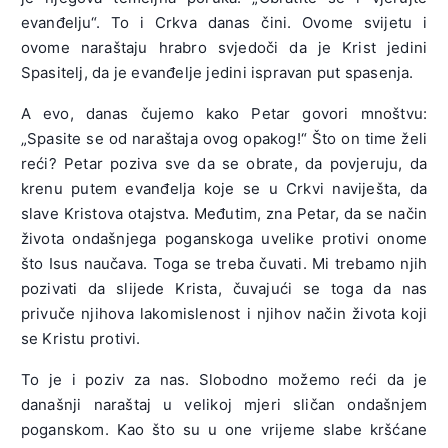
evanđelju“. To i Crkva danas čini. Ovome svijetu i
ovome naraštaju hrabro svjedoči da je Krist jedini
Spasitelj, da je evanđelje jedini ispravan put spasenja.
A evo, danas čujemo kako Petar govori mnoštvu:
„Spasite se od naraštaja ovog opakog!“ Što on time želi
reći? Petar poziva sve da se obrate, da povjeruju, da
krenu putem evanđelja koje se u Crkvi naviješta, da
slave Kristova otajstva. Međutim, zna Petar, da se način
života ondašnjega poganskoga uvelike protivi onome
što Isus naučava. Toga se treba čuvati. Mi trebamo njih
pozivati da slijede Krista, čuvajući se toga da nas
privuče njihova lakomislenost i njihov način života koji
se Kristu protivi.
To je i poziv za nas. Slobodno možemo reći da je
današnji naraštaj u velikoj mjeri sličan ondašnjem
poganskom. Kao što su u one vrijeme slabe kršćane