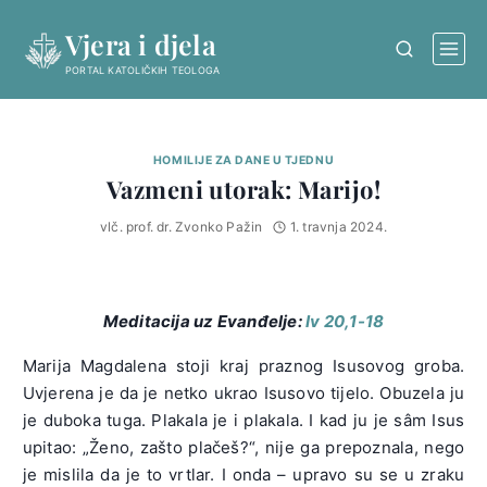
Skip
Vjera i djela
to
content
PORTAL KATOLIČKIH TEOLOGA
HOMILIJE ZA DANE U TJEDNU
Vazmeni utorak: Marijo!
vlč. prof. dr. Zvonko Pažin
1. travnja 2024.
Meditacija uz Evanđelje:
Iv 20,1-18
Marija Magdalena stoji kraj praznog Isusovog groba.
Uvjerena je da je netko ukrao Isusovo tijelo. Obuzela ju
je duboka tuga. Plakala je i plakala. I kad ju je sâm Isus
upitao: „Ženo, zašto plačeš?“, nije ga prepoznala, nego
je mislila da je to vrtlar. I onda – upravo su se u zraku