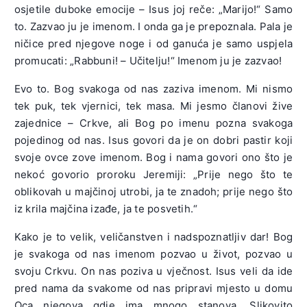
osjetile duboke emocije – Isus joj reče: „Marijo!“ Samo
to. Zazvao ju je imenom. I onda ga je prepoznala. Pala je
ničice pred njegove noge i od ganuća je samo uspjela
promucati: „Rabbuni! – Učitelju!“ Imenom ju je zazvao!
Evo to. Bog svakoga od nas zaziva imenom. Mi nismo
tek puk, tek vjernici, tek masa. Mi jesmo članovi žive
zajednice – Crkve, ali Bog po imenu pozna svakoga
pojedinog od nas. Isus govori da je on dobri pastir koji
svoje ovce zove imenom. Bog i nama govori ono što je
nekoć govorio proroku Jeremiji: „Prije nego što te
oblikovah u majčinoj utrobi, ja te znadoh; prije nego što
iz krila majčina izađe, ja te posvetih.“
Kako je to velik, veličanstven i nadspoznatljiv dar! Bog
je svakoga od nas imenom pozvao u život, pozvao u
svoju Crkvu. On nas poziva u vječnost. Isus veli da ide
pred nama da svakome od nas pripravi mjesto u domu
Oca njegova gdje ima mnogo stanova. Slikovito