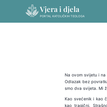
Skip
Vjera i djela
to
content
PORTAL KATOLIČKIH TEOLOGA
Na ovom svijetu i na 
Odlazak bez povratka.
smo dva svijeta. Mi ži
Kao svećenik i kao č
kao tragični. Straš