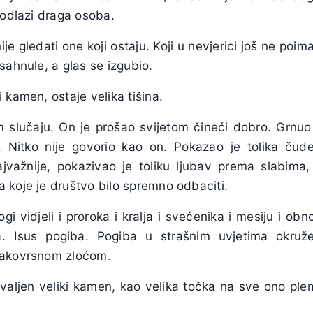
 odlazi draga osoba.
je gledati one koji ostaju. Koji u nevjerici još ne poim
sahnule, a glas se izgubio.
 kamen, ostaje velika tišina.
 slučaju. On je prošao svijetom čineći dobro. Grnuo
 Nitko nije govorio kao on. Pokazao je tolika čude
jvažnije, pokazivao je toliku ljubav prema slabima
 koje je društvo bilo spremno odbaciti.
i vidjeli i proroka i kralja i svećenika i mesiju i obno
a. Isus pogiba. Pogiba u strašnim uvjetima okruž
vakovrsnom zloćom.
valjen veliki kamen, kao velika točka na sve ono ple