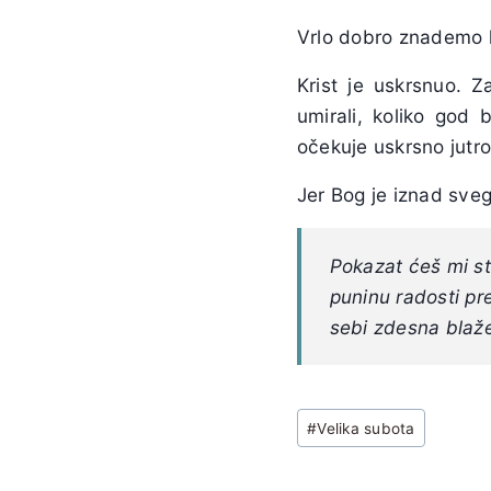
Vrlo dobro znademo k
Krist je uskrsnuo. 
umirali, koliko god 
očekuje uskrsno jutro
Jer Bog je iznad sveg
Pokazat ćeš mi st
puninu radosti pr
sebi zdesna blaž
Post
#
Velika subota
Tags: