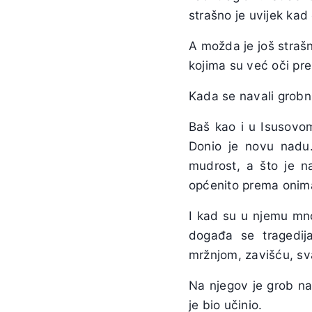
strašno je uvijek kad
A možda je još strašni
kojima su već oči pre
Kada se navali grobni
Baš kao i u Isusovom
Donio je novu nadu.
mudrost, a što je na
općenito prema onima
I kad su u njemu mnog
događa se tragedij
mržnjom, zavišću, s
Na njegov je grob na
je bio učinio.