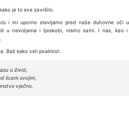
ako je to sve završilo.
Zato i mi uporno stavljamo pred naše duhovne oči u
bili u nevoljama i tjeskobi, nismo sami. I nas, kao 
.
a. Baš kako veli psalmist:
azu u život,
ed licem svojim,
enstvo vječno.