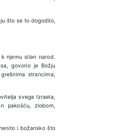
aju što se to dogodilo,
 k njemu silan narod.
sa, govorio je Božju
, grešnima strancima,
vitelja svega Izraela,
en pakošću, zlobom,
menito i božansko što