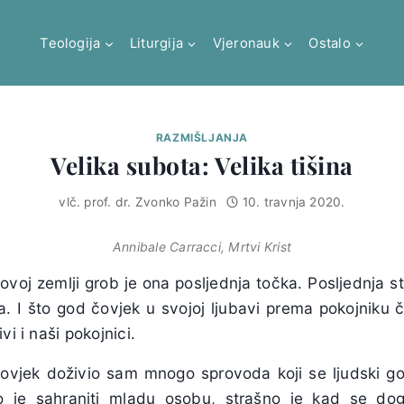
Teologija
Liturgija
Vjeronauk
Ostalo
RAZMIŠLJANJA
Velika subota: Velika tišina
vlč. prof. dr. Zvonko Pažin
10. travnja 2020.
Annibale Carracci, Mrtvi Krist
ovoj zemlji grob je ona posljednja točka. Posljednja st
 I što god čovjek u svojoj ljubavi prema pokojniku či
vi i naši pokojnici.
ovjek doživio sam mnogo sprovoda koji se ljudski g
no je sahraniti mladu osobu, strašno je kad se do