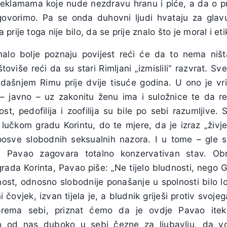
eklamama koje nude nezdravu hranu i piće, a da o p
govorimo. Pa se onda duhovni ljudi hvataju za glav
rije toga nije bilo, da se prije znalo što je moral i eti
 malo bolje poznaju povijest reći će da to nema niš
toviše reći da su stari Rimljani „izmislili“ razvrat. S
ndašnjem Rimu prije dvije tisuće godina. U ono je vrij
– javno – uz zakonitu ženu ima i suložnice te da r
t, pedofilija i zoofilija su bile po sebi razumljive.
 lučkom gradu Korintu, do te mjere, da je izraz „živje
 posve slobodnih seksualnih nazora. I u tome – gle s
“ Pavao zagovara totalno konzervativan stav. Obr
grada Korinta, Pavao piše: „Ne tijelo bludnosti, nego 
dnost, odnosno slobodnije ponašanje u spolnosti bilo l
ni čovjek, izvan tijela je, a bludnik griješi protiv svojeg
prema sebi, priznat ćemo da je ovdje Pavao ite
o od nas duboko u sebi čezne za ljubavlju, da vol