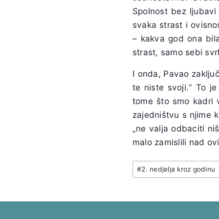
Spolnost bez ljubavi 
svaka strast i ovisnos
– kakva god ona bil
strast, samo sebi sv
I onda, Pavao zaklju
te niste svoji.“ To j
tome što smo kadri v
zajedništvu s njime ko
„ne valja odbaciti n
malo zamislili nad ov
Post
#
2. nedjelja kroz godinu
Tags: