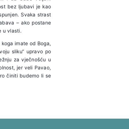
ost bez ljubavi je kao
eispunjen. Svaka strast
zabava – ako postane
u vlasti.
, koga imate od Boga,
svoju sliku“ upravo po
čežnju za vječnošću u
olnost, jer veli Pavao,
o činiti budemo li se