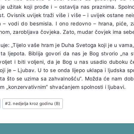
je užitak koji prođe i – ostavlja nas praznima. Spoln
t. Ovisnik uvijek traži više i više – i uvijek ostane n
a – vodi do besmisla. I ono redovno – hrana, piće, 
rhom, zarobljava čovjeka. Zato, mudar čovjek ima sebe 
čuje: „Tijelo vaše hram je Duha Svetoga koji je u vama
e ta ljepota. Biblija govori da nas je Bog stvorio „na 
oljet i biti voljeni, da je Bog u nas usadio duboku 
ji je – Ljubav. U to se onda lijepo uklapa i ljudska sp
išta što se uzima sa zahvalnošću“. Možda će nam dobr
im „konzervativnim“ shvaćanjem spolnosti i ljubavi.
#
2. nedjelja kroz godinu (B)