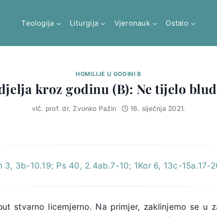
Teologija
Liturgija
Vjeronauk
Ostalo
HOMILIJE U GODINI B
djelja kroz godinu (B): Ne tijelo blu
vlč. prof. dr. Zvonko Pažin
16. siječnja 2021.
 3, 3b-10.19; Ps 40, 2.4ab.7-10; 1Kor 6, 13c-15a.17-20
put stvarno licemjerno. Na primjer, zaklinjemo se u z