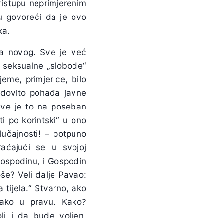
ristupu neprimjerenim
u govoreći da je ovo
ka.
ta novog. Sve je već
ve seksualne „slobode“
eme, primjerice, bilo
edovito pohađa javne
 Sve je to na poseban
ti po korintski“ u ono
lučajnosti! – potpuno
aćajući se u svojoj
Gospodinu, i Gospodin
oše? Veli dalje Pavao:
a tijela.“ Stvarno, ako
kako u pravu. Kako?
i i da bude voljen.