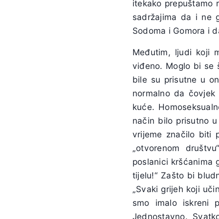
itekako prepuštamo r
sadržajima da i ne 
Sodoma i Gomora i da p
Međutim, ljudi koji
viđeno. Moglo bi se š
bile su prisutne u o
normalno da čovjek 
kuće. Homoseksualnos
način bilo prisutno u
vrijeme značilo biti
„otvorenom društvu
poslanici kršćanima 
tijelu!“ Zašto bi blu
„Svaki grijeh koji uči
smo imalo iskreni 
Jednostavno. Svatk