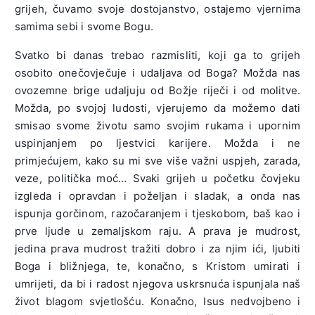
grijeh, čuvamo svoje dostojanstvo, ostajemo vjernima
samima sebi i svome Bogu.
Svatko bi danas trebao razmisliti, koji ga to grijeh
osobito onečovječuje i udaljava od Boga? Možda nas
ovozemne brige udaljuju od Božje riječi i od molitve.
Možda, po svojoj ludosti, vjerujemo da možemo dati
smisao svome životu samo svojim rukama i upornim
uspinjanjem po ljestvici karijere. Možda i ne
primjećujem, kako su mi sve više važni uspjeh, zarada,
veze, politička moć… Svaki grijeh u početku čovjeku
izgleda i opravdan i poželjan i sladak, a onda nas
ispunja gorčinom, razočaranjem i tjeskobom, baš kao i
prve ljude u zemaljskom raju. A prava je mudrost,
jedina prava mudrost tražiti dobro i za njim ići, ljubiti
Boga i bližnjega, te, konačno, s Kristom umirati i
umrijeti, da bi i radost njegova uskrsnuća ispunjala naš
život blagom svjetlošću. Konačno, Isus nedvojbeno i