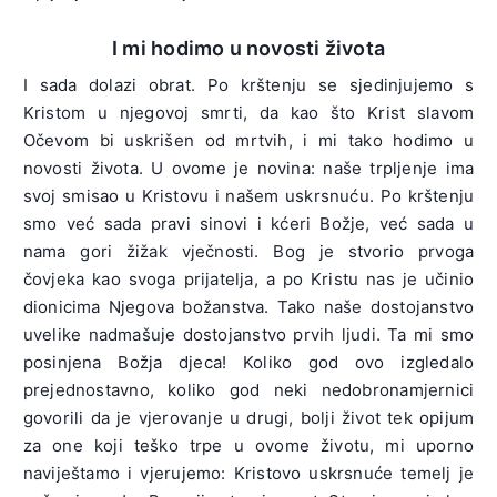
I mi hodimo u novosti života
I sada dolazi obrat. Po krštenju se sjedinjujemo s
Kristom u njegovoj smrti, da kao što Krist slavom
Očevom bi uskrišen od mrtvih, i mi tako hodimo u
novosti života. U ovome je novina: naše trpljenje ima
svoj smisao u Kristovu i našem uskrsnuću. Po krštenju
smo već sada pravi sinovi i kćeri Božje, već sada u
nama gori žižak vječnosti. Bog je stvorio prvoga
čovjeka kao svoga prijatelja, a po Kristu nas je učinio
dionicima Njegova božanstva. Tako naše dostojanstvo
uvelike nadmašuje dostojanstvo prvih ljudi. Ta mi smo
posinjena Božja djeca! Koliko god ovo izgledalo
prejednostavno, koliko god neki nedobronamjernici
govorili da je vjerovanje u drugi, bolji život tek opijum
za one koji teško trpe u ovome životu, mi uporno
naviještamo i vjerujemo: Kristovo uskrsnuće temelj je