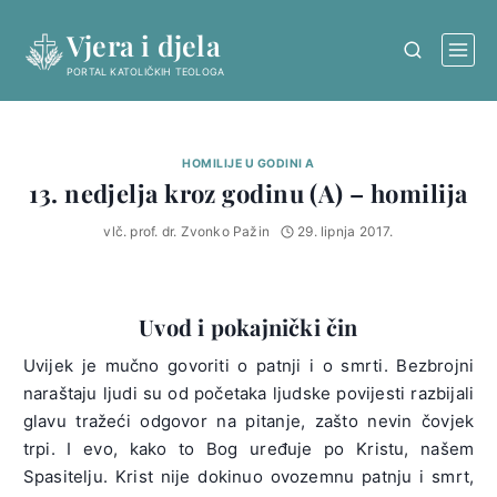
Skip
Vjera i djela
to
content
PORTAL KATOLIČKIH TEOLOGA
HOMILIJE U GODINI A
13. nedjelja kroz godinu (A) – homilija
vlč. prof. dr. Zvonko Pažin
29. lipnja 2017.
Uvod i pokajnički čin
Uvijek je mučno govoriti o patnji i o smrti. Bezbrojni
naraštaju ljudi su od početaka ljudske povijesti razbijali
glavu tražeći odgovor na pitanje, zašto nevin čovjek
trpi. I evo, kako to Bog uređuje po Kristu, našem
Spasitelju. Krist nije dokinuo ovozemnu patnju i smrt,