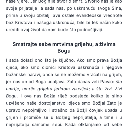
naše vjere. Jer Bog nije stvorio smrt. Stvorio nas je kao
svoje prijatelje, a sada nas, po uskrsnuću svoga Sina,
prima u svoju obitelj. Sve ostale evanđeoske vrednote
bez Kristova i našega uskrsnuća, bile bi tek način kako
urediti ovaj život da nam bude što podnošljiviji.
Smatrajte sebe mrtvima grijehu, a živima
Bogu
I sada dolazi ono što je ključno. Ako smo prava Božja
djeca, ako smo dionici Kristova uskrsnuća i njegove
božanske naravi, onda se ne možemo vraćati na grijeh,
jer nas on od Boga udaljava. Zato danas veli Pavao:
što
umrije, umrije grijehu jednom zauvijek; a što živi, živi
Bogu.
I ova nas Božja riječ podsjeća koliko je silno
uzvišeno naše dostojanstvo: djeca smo Božja! Zato je
upravo nepojmljivo i strašno da Božji čovjek upada u
grijeh i promiče se u Božjeg neprijatelja, a time i u
neprijatelja samome sebi. Kada otklanjamo od sebe