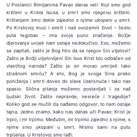
U Poslanici Rimljanima Pavao danas veli:
Koji smo god
kršteni u Krista Isusa, u smrt smo njegovu kršteni.
Krštenjem smo dakle zajedno s njime ukopani u smrt.
Po Kristovoj muci i smrti i naš ovozemni život – često
puta tegoban – ima svoje puno značenje. Božje
djelovanje uvijek nam ostaje nedokučivo. Evo, možemo
se zapitati, zašto je Bog htio da se njegov Sin utjelovi?
Zašto je Božji utjelovljeni Sin Isus Krist bio odbačen od
vlastitog naroda? Zašto je on morao umrijeti tako
strašnom smrću? A eto, Bog je svoga Sina preko
poniženja i smrti doveo do slave Uskrsnuća i tako nas
spasio. Slična pitanja možemo postavljati i za naš
ljudski život. Zašto nepravde, nesreće i tragedije?
Koliko god se mučili da nađemo odgovor, to nam ostaje
tajna. Jedno znamo, kako nas danas uči Pavao: Krist je
trpio, i mi trpimo. Međutim, mi trpimo
zajedno s njime,
s
njime smo ukopani u smrt. Nismo sami na putu
trpljenja. U Kristovoj smo lađi.