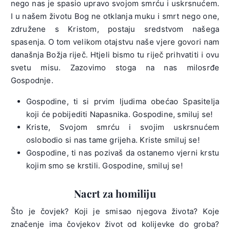
nego nas je spasio upravo svojom smrću i uskrsnućem.
I u našem životu Bog ne otklanja muku i smrt nego one,
združene s Kristom, postaju sredstvom našega
spasenja. O tom velikom otajstvu naše vjere govori nam
današnja Božja riječ. Htjeli bismo tu riječ prihvatiti i ovu
svetu misu. Zazovimo stoga na nas milosrđe
Gospodnje.
Gospodine, ti si prvim ljudima obećao Spasitelja
koji će pobijediti Napasnika. Gospodine, smiluj se!
Kriste, Svojom smrću i svojim uskrsnućem
oslobodio si nas tame grijeha. Kriste smiluj se!
Gospodine, ti nas pozivaš da ostanemo vjerni krstu
kojim smo se krstili. Gospodine, smiluj se!
Nacrt za homiliju
Što je čovjek? Koji je smisao njegova života? Koje
značenje ima čovjekov život od kolijevke do groba?