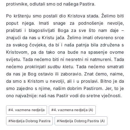
protivnike, odlutali smo od našega Pastira.
Po krštenju smo postali dio Kristova stada. Želimo biti
poput njega. Imati snage za podnošenje nevolje,
praštati i blagoslivljati Boga za sve što nam daje –
znajući da nas u Kristu jača. Želimo imati otvoreno srce
za svakog čovjeka, da bi i naša patnja bila združena s
Kristovom, pa da tako ona bude na spasenje ovome
svijetu. Tada nećemo biti ni nesretni ni natmureni. Tada
nećemo
proklinjati sudbu kletu.
Tada nećemo smatrati
da nas je Bog ostavio ili zaboravio. Znat ćemo, naime,
da smo s Kristom u nevolji, ali i u proslavi. Bitno je da
smo zajedno s njime, našim dobrim Pastirom. Jer, to je
ono najvažnije: naš nas Pastir vodi do sretne vječnosti.
Post
#
4. vazmena nedjelja
#
4. vazmena nedjelja (A)
Tags:
#
Nedjelja Dobrog Pastira
#
Nedjelja Dobrog Pastira (A)