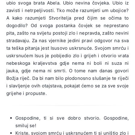
ubio svoga brata Abela. Ubio nevina čovjeka. Ubio iz
zavisti i netrpeljivosti. Tko može razumjeti um ubojice?
A kako razumjeti Stvoritelja pred čijim se očima to
dogodilo? Od svoga postanka čovjek se neprestano
pita, zašto na svijetu postoji zlo i nepravda, zašto nevini
stradavaju. Za nas vjernike jedini pravi odgovor na sva
ta teška pitanja jest Isusovo uskrsnuće. Svojom smrću i
uskrsnućem Isus je pobijedio zlo i grijeh i otvorio vrata
nebeskoga kraljevstva gdje nema ni boli ni suza ni
jauka, gdje nema ni smrti. O tome nam danas govori
Božja riječ. Da bi nam bilo plodonosno slušanje te riječi
i slavljenje ovih otajstava, pokajat ćemo se za sve svoje
grijehe i propuste.
Gospodine, ti si sve dobro stvorio. Gospodine,
smiluj se!
Kriste, svojom smrću i uskrsnućem ti si uništio zlo i