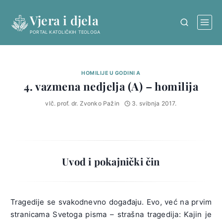
Skip
Vjera i djela
to
content
PORTAL KATOLIČKIH TEOLOGA
HOMILIJE U GODINI A
4. vazmena nedjelja (A) – homilija
vlč. prof. dr. Zvonko Pažin
3. svibnja 2017.
Uvod i pokajnički čin
Tragedije se svakodnevno događaju. Evo, već na prvim
stranicama Svetoga pisma – strašna tragedija: Kajin je