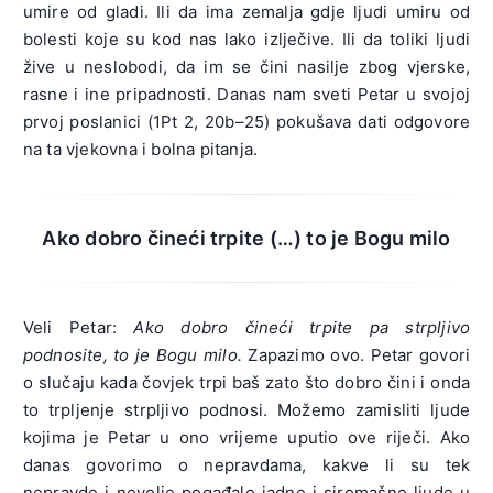
umire od gladi. Ili da ima zemalja gdje ljudi umiru od
bolesti koje su kod nas lako izlječive. Ili da toliki ljudi
žive u neslobodi, da im se čini nasilje zbog vjerske,
rasne i ine pripadnosti. Danas nam sveti Petar u svojoj
prvoj poslanici (1Pt 2, 20b–25) pokušava dati odgovore
na ta vjekovna i bolna pitanja.
Ako dobro čineći trpite (…) to je Bogu milo
Veli Petar:
Ako dobro čineći trpite pa strpljivo
podnosite, to je Bogu milo.
Zapazimo ovo. Petar govori
o slučaju kada čovjek trpi baš zato što dobro čini i onda
to trpljenje strpljivo podnosi. Možemo zamisliti ljude
kojima je Petar u ono vrijeme uputio ove riječi. Ako
danas govorimo o nepravdama, kakve li su tek
nepravde i nevolje pogađale jadne i siromašne ljude u