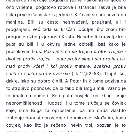
ono vrijeme, pogotovo robove i strance! Takva je bila
slika prve kršćanske zajednice. Kršćani su bili neznatna
manjina. Bili su često neshvaćeni, prezirani, ali i
proganjani. Već tada su kršćani oćutjeli što znači biti
progonjen zbog vjernosti Kristu. Napetosti i nevolje koji
puta su bili i u okviru jedne obitelji, baš kako je
prorokovao Isus:
Razdijelit će se trojica protiv dvojice i
dvojica protiv trojice – otac protiv sina i sin protiv oca,
mati protiv kćeri i kći protiv matere, svekrva protiv
snahe i snaha protiv svekrve
(Lk 12,52-53). Trpjeli su,
dakle, iako su dobro činili. A Petar ih k tome poziva da
to strpljivo podnose, da bi tako bili Bogu mili. Važno je
to imati na pameti. Koji puta čovjek trpi zbog svoje
nepromišljenosti i ludosti. I u tome slučaju se čovjek
kaje, moli Boga za oproštenje, pa mu onda vlastito
trpljenje donosi oproštenje i pomirenje. Međutim, kada
čovjek, kao što je rečeno, nevin trpi, pozvan je to