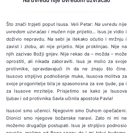
Na uvredu nije uvredom uzvraćao
Što znači trpjeti poput Isusa. Veli Petar:
Na uvredu nije
uvredom uzvraćao i mučen nije prijetio…
Isus je vidio i
doživio nepravdu. Na sebi je itekako oćutio i mržnju i
zavist i zlobu, ali nije prijetio. Nije proklinjao. Nije na
njih zazivao Božji gnjev. Nije rekao da – možda – može
oprostiti, ali nikada zaboraviti. Isus je molio za svoje
protivnike, opravdavajući ih da ne znaju što čine.
Isusovo strpljivo podnošenje muke, Isusova molitva za
svoje progonitelje bila je spasonosna za sve ljude, pa i
za Isusove mrzitelje. Prisjetimo se kako je Isusova
ljubav i od protivnika Savla učinila apostola Pavla!
Isusovi smo učenici. Njegovim smo Duhom opečaćeni.
Dionici smo njegove božanske naravi. Zato ni mi ne
možemo drugačije postupati. Isus je strpljivo podnosio
nevolje, molimo od Boga snagu da i mi takvi budemo.