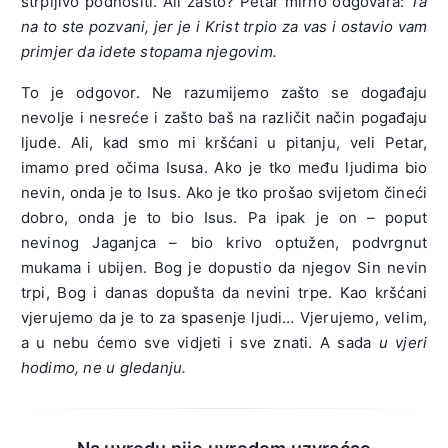
strpljivo podnositi. Ali zašto? Petar mirno odgovara:
Ta
na to ste pozvani, jer je i Krist trpio za vas i ostavio vam
primjer da idete stopama njegovim.
To je odgovor. Ne razumijemo zašto se događaju
nevolje i nesreće i zašto baš na različit način pogađaju
ljude. Ali, kad smo mi kršćani u pitanju, veli Petar,
imamo pred očima Isusa. Ako je tko među ljudima bio
nevin, onda je to Isus. Ako je tko prošao svijetom čineći
dobro, onda je to bio Isus. Pa ipak je on – poput
nevinog Jaganjca – bio krivo optužen, podvrgnut
mukama i ubijen. Bog je dopustio da njegov Sin nevin
trpi, Bog i danas dopušta da nevini trpe. Kao kršćani
vjerujemo da je to za spasenje ljudi… Vjerujemo, velim,
a u nebu ćemo sve vidjeti i sve znati. A sada
u vjeri
hodimo, ne u gledanju.