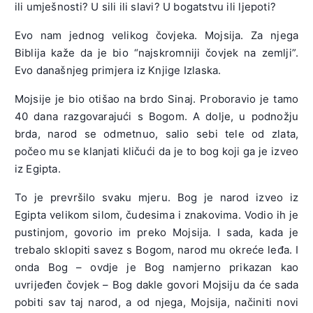
ili umješnosti? U sili ili slavi? U bogatstvu ili ljepoti?
Evo nam jednog velikog čovjeka. Mojsija. Za njega
Biblija kaže da je bio “najskromniji čovjek na zemlji”.
Evo današnjeg primjera iz Knjige Izlaska.
Mojsije je bio otišao na brdo Sinaj. Proboravio je tamo
40 dana razgovarajući s Bogom. A dolje, u podnožju
brda, narod se odmetnuo, salio sebi tele od zlata,
počeo mu se klanjati kličući da je to bog koji ga je izveo
iz Egipta.
To je prevršilo svaku mjeru. Bog je narod izveo iz
Egipta velikom silom, čudesima i znakovima. Vodio ih je
pustinjom, govorio im preko Mojsija. I sada, kada je
trebalo sklopiti savez s Bogom, narod mu okreće leđa. I
onda Bog – ovdje je Bog namjerno prikazan kao
uvrijeđen čovjek – Bog dakle govori Mojsiju da će sada
pobiti sav taj narod, a od njega, Mojsija, načiniti novi