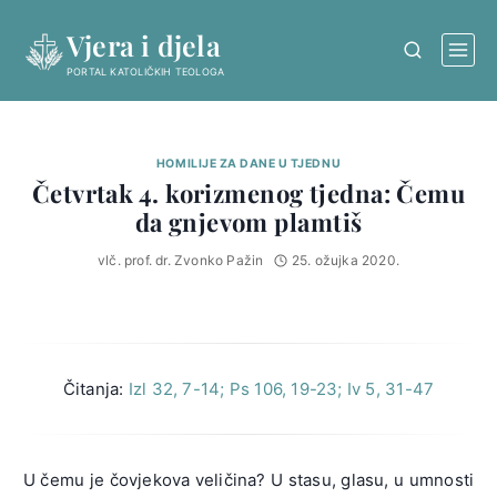
Skip
Vjera i djela
to
content
PORTAL KATOLIČKIH TEOLOGA
HOMILIJE ZA DANE U TJEDNU
Četvrtak 4. korizmenog tjedna: Čemu
da gnjevom plamtiš
vlč. prof. dr. Zvonko Pažin
25. ožujka 2020.
Čitanja:
Izl 32, 7-14; Ps 106, 19-23; Iv 5, 31-47
U čemu je čovjekova veličina? U stasu, glasu, u umnosti