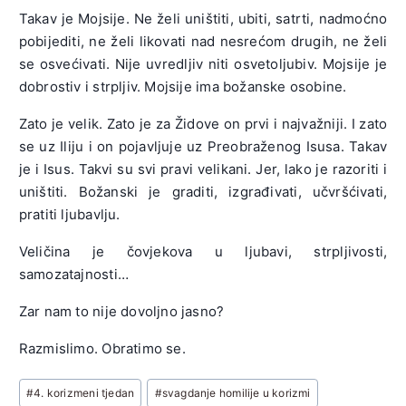
Takav je Mojsije. Ne želi uništiti, ubiti, satrti, nadmoćno
pobijediti, ne želi likovati nad nesrećom drugih, ne želi
se osvećivati. Nije uvredljiv niti osvetoljubiv. Mojsije je
dobrostiv i strpljiv. Mojsije ima božanske osobine.
Zato je velik. Zato je za Židove on prvi i najvažniji. I zato
se uz Iliju i on pojavljuje uz Preobraženog Isusa. Takav
je i Isus. Takvi su svi pravi velikani. Jer, lako je razoriti i
uništiti. Božanski je graditi, izgrađivati, učvršćivati,
pratiti ljubavlju.
Veličina je čovjekova u ljubavi, strpljivosti,
samozatajnosti…
Zar nam to nije dovoljno jasno?
Razmislimo. Obratimo se.
Post
#
4. korizmeni tjedan
#
svagdanje homilije u korizmi