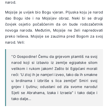
narod.
Mojsije je uvijek bio Bogu vjeran. Pljuska koju je narod
dao Bogu ide i na Mojsijev obraz. Neki bi se drugi
čovjek osjetio počašćenim da on bude rodozačetnik
novoga naroda. Međutim, Mojsije ne želi napredovati
preko leševa. Mojsije se zauzima pred Bogom za svoj
narod. Veli:
“O Gospodine! Čemu da gnjevom plamtiš na svoj
narod koji si izbavio iz zemlje egipatske silom
velikom i rukom jakom! Zašto bi Egipćani morali
reći: ‘U zloj ih je namjeri izveo, tako da ih smakne
u brdinama i izbriše s lica zemlje!’ Smiri svoj
gnjev i ljutinu; odustani od zla svome narodu!
Sjeti se Abrahama, Izaka i Izraela” i tako dalje i
tako dalje…