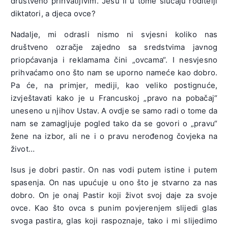
društveno prihvatljivim. Jesu li u tome slučaju roditelji
diktatori, a djeca ovce?
Nadalje, mi odrasli nismo ni svjesni koliko nas
društveno ozračje zajedno sa sredstvima javnog
priopćavanja i reklamama čini „ovcama“. I nesvjesno
prihvaćamo ono što nam se uporno nameće kao dobro.
Pa će, na primjer, mediji, kao veliko postignuće,
izvještavati kako je u Francuskoj „pravo na pobačaj“
uneseno u njihov Ustav. A ovdje se samo radi o tome da
nam se zamagljuje pogled tako da se govori o „pravu“
žene na izbor, ali ne i o pravu nerođenog čovjeka na
život…
Isus je dobri pastir. On nas vodi putem istine i putem
spasenja. On nas upućuje u ono što je stvarno za nas
dobro. On je onaj Pastir koji život svoj daje za svoje
ovce. Kao što ovca s punim povjerenjem slijedi glas
svoga pastira, glas koji raspoznaje, tako i mi slijedimo