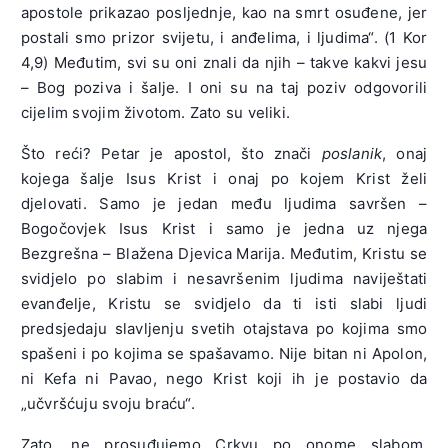
apostole prikazao posljednje, kao na smrt osuđene, jer
postali smo prizor svijetu, i anđelima, i ljudima“. (1 Kor
4,9) Međutim, svi su oni znali da njih – takve kakvi jesu
– Bog poziva i šalje. I oni su na taj poziv odgovorili
cijelim svojim životom. Zato su veliki.
Što reći? Petar je apostol, što znači
poslanik
, onaj
kojega šalje Isus Krist i onaj po kojem Krist želi
djelovati. Samo je jedan među ljudima savršen –
Bogočovjek Isus Krist i samo je jedna uz njega
Bezgrešna – Blažena Djevica Marija. Međutim, Kristu se
svidjelo po slabim i nesavršenim ljudima naviještati
evanđelje, Kristu se svidjelo da ti isti slabi ljudi
predsjedaju slavljenju svetih otajstava po kojima smo
spašeni i po kojima se spašavamo. Nije bitan ni Apolon,
ni Kefa ni Pavao, nego Krist koji ih je postavio da
„učvršćuju svoju braću“.
Zato, ne prosuđujemo Crkvu po onome slabom,