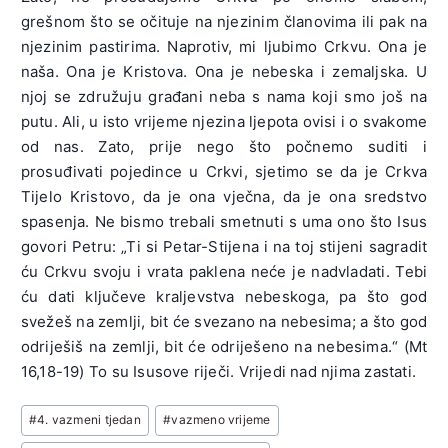
grešnom što se očituje na njezinim članovima ili pak na
njezinim pastirima. Naprotiv, mi ljubimo Crkvu. Ona je
naša. Ona je Kristova. Ona je nebeska i zemaljska. U
njoj se združuju građani neba s nama koji smo još na
putu. Ali, u isto vrijeme njezina ljepota ovisi i o svakome
od nas. Zato, prije nego što počnemo suditi i
prosuđivati pojedince u Crkvi, sjetimo se da je Crkva
Tijelo Kristovo, da je ona vječna, da je ona sredstvo
spasenja. Ne bismo trebali smetnuti s uma ono što Isus
govori Petru: „Ti si Petar-Stijena i na toj stijeni sagradit
ću Crkvu svoju i vrata paklena neće je nadvladati. Tebi
ću dati ključeve kraljevstva nebeskoga, pa što god
svežeš na zemlji, bit će svezano na nebesima; a što god
odriješiš na zemlji, bit će odriješeno na nebesima.“ (Mt
16,18-19) To su Isusove riječi. Vrijedi nad njima zastati.
Post
#
4. vazmeni tjedan
#
vazmeno vrijeme
Tags: