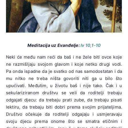
Meditacija uz Evanđelj
e:
Iv 10,1-10
Neki će među nam reći da baš i ne žele biti ovce koje
ne razmišljaju svojom glavom i koje netko drugi vodi.
Pa onda ispadne da je svatko od nas samodostatan i da
mu nitko ne treba ništa govoriti niti ga u bilo što
upućivati. Međutim, u životu baš i nije tako. Čak i u
sekulariziranom društvu se veli da roditelji trebaju
odgajati djecu: da trebaju prati zube, da trebaju pisati
lektiru, da trebaju biti dobri prema svojim prijateljima.
Društvo očekuje da roditelji odgajaju i usmjeravaju
svoju djecu prema onome što se smatra etičnim i