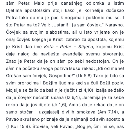
sâm Petar. Malo prije današnjeg odlomka u istim
Djelima apostolskim stoji kako je Kornelije dočekao
Petra tako da mu je pao k nogama i poklonio mu se. I
što Petar na to? Veli: „Ustani! I ja sam čovjek.“ Naravno.
Čovjek sa svojim slabostima, ali u isto vrijeme on je
onaj čovjek kojega je Krist izabrao za apostola, kojemu
je Krist dao ime
Kefa – Petar – Stijena
, kojemu Krist
daje nalog da naviješta evanđelje svemu stvorenju.
Znao je Petar da je on sâm po sebi nedostojan. On je
sâm na početku svoga poziva Isusu rekao: „Idi od mene!
Grešan sam čovjek, Gospodine!“ (Lk 5,8) Tako je bilo sa
svim prorocima i Božjim ljudima kad su čuli Božji poziv.
Mojsije se žalio da baš nije rječit (Izl 4,10), Izaija se žalio
da je čovjek nečistih usana (Iz 6,4), Jeremija je za sebe
rekao da je još dijete (Jr 1,6), Amos da je rekao da je on
samo stočar i uzgajatelj divljih smokava (Am 7,14), a
Pavao skrušeno priznaje da je najmanji od svih apostola
(1 Kor 15,9). Štoviše, veli Pavao, „Bog je, čini mi se, nas