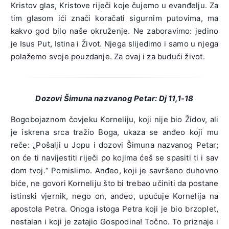
Kristov glas, Kristove riječi koje čujemo u evanđelju. Za
tim glasom ići znači koračati sigurnim putovima, ma
kakvo god bilo naše okruženje. Ne zaboravimo: jedino
je Isus Put, Istina i Život. Njega slijedimo i samo u njega
polažemo svoje pouzdanje. Za ovaj i za budući život.
Dozovi Šimuna nazvanog Petar: Dj 11,1-18
Bogobojaznom čovjeku Korneliju, koji nije bio Židov, ali
je iskrena srca tražio Boga, ukaza se anđeo koji mu
reče: „Pošalji u Jopu i dozovi Šimuna nazvanog Petar;
on će ti navijestiti riječi po kojima ćeš se spasiti ti i sav
dom tvoj.“ Pomislimo. Anđeo, koji je savršeno duhovno
biće, ne govori Korneliju što bi trebao učiniti da postane
istinski vjernik, nego on, anđeo, upućuje Kornelija na
apostola Petra. Onoga istoga Petra koji je bio brzoplet,
nestalan i koji je zatajio Gospodina! Točno. To priznaje i