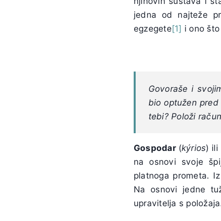
njihovih sustava i s
jedna od najteže pr
egzegete
[1]
i ono što
Govoraše i svojim
bio optužen pred
tebi? Položi račun
Gospodar
(
kýrios
) i
na osnovi svoje špi
platnoga prometa. Iz 
Na osnovi jedne tuž
upravitelja s položaj