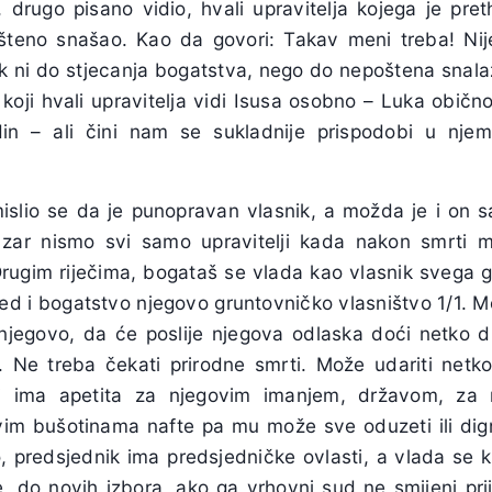
drugo pisano vidio, hvali upravitelja kojega je pre
šteno snašao. Kao da govori: Takav meni treba! Ni
čak ni do stjecanja bogatstva, nego do nepoštena snala
oji hvali upravitelja vidi Isusa osobno – Luka običn
din – ali čini nam se sukladnije prispodobi u njemu
islio se da je punopravan vlasnik, a možda je i on s
m zar nismo svi samo upravitelji kada nakon smrti m
Drugim riječima, bogataš se vlada kao vlasnik svega
jed i bogatstvo njegovo gruntovničko vlasništvo 1/1. M
jegovo, da će poslije njegova odlaska doći netko dr
. Ne treba čekati prirodne smrti. Može udariti netko 
oji ima apetita za njegovim imanjem, državom, za 
ovim bušotinama nafte pa mu može sve oduzeti ili dig
, predsjednik ima predsjedničke ovlasti, a vlada se k
e, do novih izbora, ako ga vrhovni sud ne smijeni prij