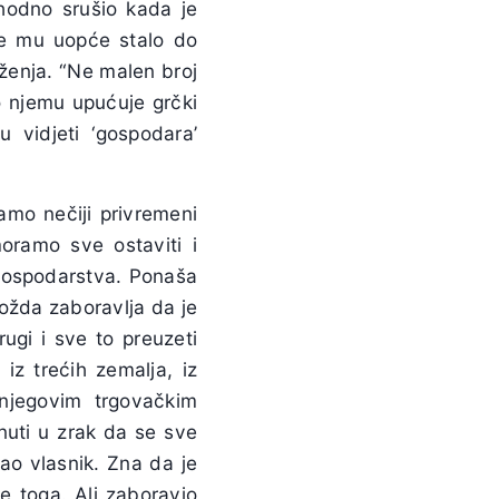
thodno srušio kada je
je mu uopće stalo do
ženja. “Ne malen broj
o njemu upućuje grčki
 vidjeti ‘gospodara’
amo nečiji privremeni
oramo sve ostaviti i
 gospodarstva. Ponaša
ožda zaboravlja da je
ugi i sve to preuzeti
iz trećih zemalja, iz
njegovim trgovačkim
nuti u zrak da se sve
ao vlasnik. Zna da je
e toga. Ali zaboravio