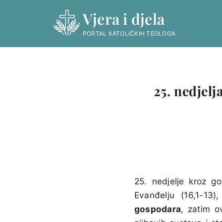
Skip
Vjera i djela
to
content
PORTAL KATOLIČKIH TEOLOGA
25. nedjelj
25. nedjelje kroz g
Evanđelju (16,1-13)
gospodara
, zatim o