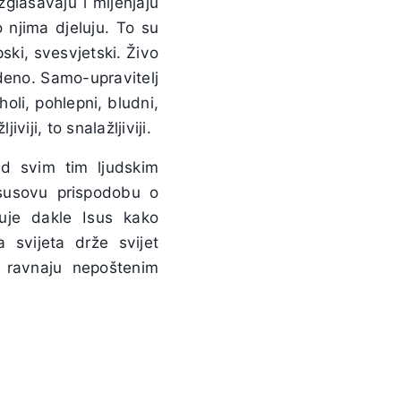
zglasavaju i mijenjaju
 njima djeluju. To su
pski, svesvjetski. Živo
deno. Samo-upravitelj
holi, pohlepni, bludni,
iji, to snalažljiviji.
ad svim tim ljudskim
Isusovu prispodobu o
zuje dakle Isus kako
 svijeta drže svijet
 ravnaju nepoštenim