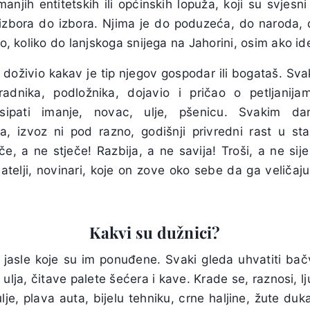
njih entitetskih ili općinskih lopuža, koji su svjesni
 izbora do izbora. Njima je do poduzeća, do naroda, 
ao, koliko do lanjskoga snijega na Jahorini, osim ako id
i doživio kakav je tip njegov gospodar ili bogataš. Sv
adnika, podložnika, dojavio i pričao o petljanij
asipati imanje, novac, ulje, pšenicu. Svakim 
va, izvoz ni pod razno, godišnji privredni rast u s
e, a ne stječe! Razbija, a ne savija! Troši, a ne sij
atelji, novinari, koje on zove oko sebe da ga veličaj
Kakvi su dužnici?
ti jasle koje su im ponuđene. Svaki gleda uhvatiti bač
ulja, čitave palete šećera i kave. Krade se, raznosi, lj
je, plava auta, bijelu tehniku, crne haljine, žute du