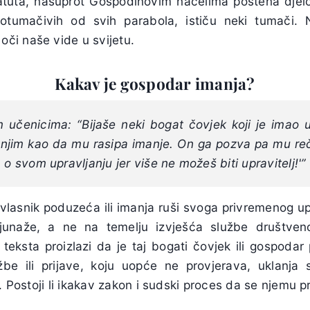
tatuta, nasuprot Gospodinovim načelima poštena djel
otumačivih od svih parabola, ističu neki tumači.
 oči naše vide u svijetu.
Kakav je gospodar imanja?
 učenicima: “Bijaše neki bogat čovjek koji je imao up
 njim kao da mu rasipa imanje. On ga pozva pa mu reč
 o svom upravljanju jer više ne možeš biti upravitelj!'”
li vlasnik poduzeća ili imanja ruši svoga privremenog up
junaže, a ne na temelju izvješća službe društveno
teksta proizlazi da je taj bogati čovjek ili gospodar 
be ili prijave, koju uopće ne provjerava, uklanja
a. Postoji li ikakav zakon i sudski proces da se njemu