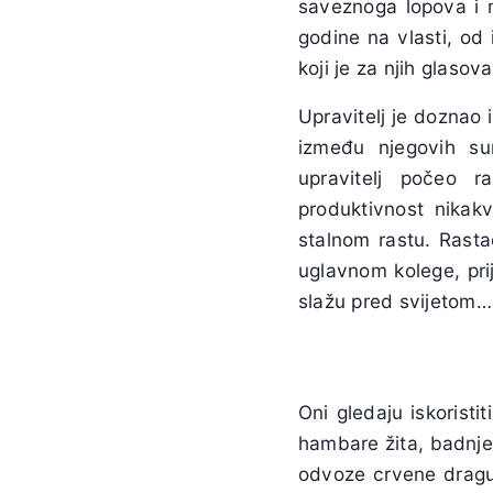
saveznoga lopova i ma
godine na vlasti, od
koji je za njih glasov
Upravitelj je doznao 
između njegovih sur
upravitelj počeo r
produktivnost nikak
stalnom rastu. Rastač
uglavnom kolege, prij
slažu pred svijetom…
Oni gledaju iskoristi
hambare žita, badnje 
odvoze crvene dragul