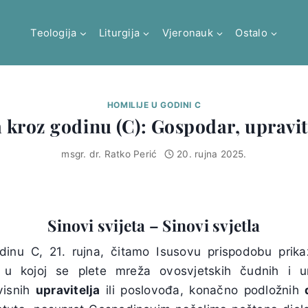
Teologija
Liturgija
Vjeronauk
Ostalo
HOMILIJE U GODINI C
a kroz godinu (C): Gospodar, upravit
msgr. dr. Ratko Perić
20. rujna 2025.
Sinovi svijeta – Sinovi svjetla
odinu C, 21. rujna, čitamo Isusovu prispodobu pri
, u kojoj se plete mreža ovosvjetskih čudnih i umi
visnih
upravitelja
ili poslovođa, konačno podložnih