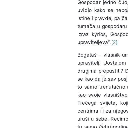
Gospodar jedno čuo, 
uvidio kako se nepo
istine i pravde, pa 
tumača u gospodaru k
izraz kyrios, Gospo
upraviteljeva”.
[2]
Bogataš – vlasnik um
upravitelj. Uostalo
drugima prepustiti? 
se kao da je sav pos
to samo trenutačno n
kao svoje vlasništvo
Trećega svijeta, k
centrima ili za njeg
uruši u sebe. Recimo
tu samo četiri godin