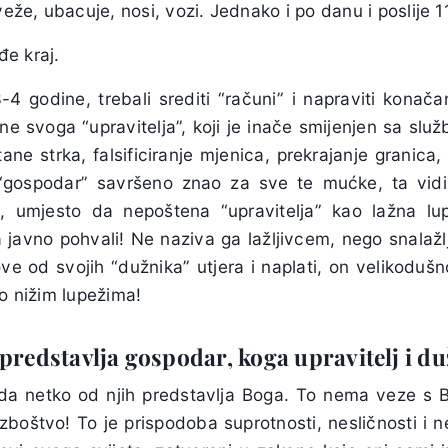
veže, ubacuje, nosi, vozi. Jednako i po danu i poslije 
e kraj.
4 godine, trebali srediti “računi” i napraviti konačan
e svoga “upravitelja”, koji je inače smijenjen sa služ
ane strka, falsificiranje mjenica, prekrajanje granica,
“gospodar” savršeno znao za sve te mućke, ta vidi
je, umjesto da nepoštena “upravitelja” kao lažna lu
 javno pohvali! Ne naziva ga lažljivcem, nego snalažlj
e od svojih “dužnika” utjera i naplati, on velikodušn
ao nižim lupežima!
predstavlja gospodar, koga upravitelj i du
da netko od njih predstavlja Boga. To nema veze s 
boštvo! To je prispodoba suprotnosti, nesličnosti i n