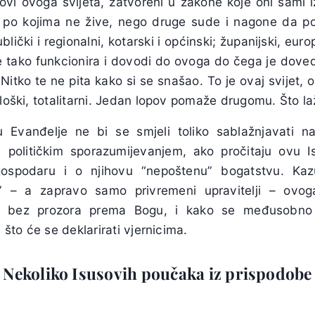
ovi ovoga svijeta, zatvoreni u zakone koje oni sami i
i po kojima ne žive, nego druge sude i nagone da po
ublički i regionalni, kotarski i općinski; županijski, euro
e tako funkcionira i dovodi do ovoga do čega je dove
itko te ne pita kako si se snašao. To je ovaj svijet, o
loški, totalitarni. Jedan lopov pomaže drugomu. Što lažljiv
ju Evanđelje ne bi se smjeli toliko sablažnjavati n
 političkim sporazumijevanjem, ako pročitaju ovu 
-gospodaru i o njihovu “nepoštenu” bogatstvu. Ka
i” – a zapravo samo privremeni upravitelji – ovoga
, bez prozora prema Bogu, i kako se međusobno
a što će se deklarirati vjernicima.
Nekoliko Isusovih poučaka iz prispodobe