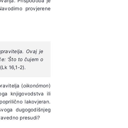
ovanja. Prispodoba je
 Navodimo provjerene
ravitelja. Ovaj je
e: ‘Što to čujem o
(Lk 16,1-2).
ravitelja (
oikonómon
)
ga knjigovodstva ili
poprilično lakovjeran.
 svoga dugogodišnjeg
 pravedno presudi?