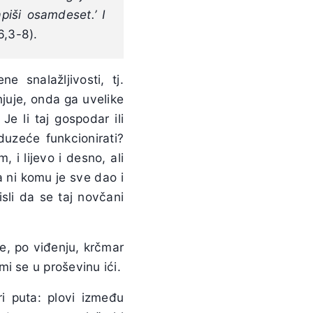
piši osamdeset.’ I
6,3-8).
 snalažljivosti, tj.
enjuje, onda ga uvelike
e li taj gospodar ili
uzeće funkcionirati?
 i lijevo i desno, ali
 ni komu je sve dao i
sli da se taj novčani
de, po viđenju, krčmar
i se u proševinu ići.
i puta: plovi između