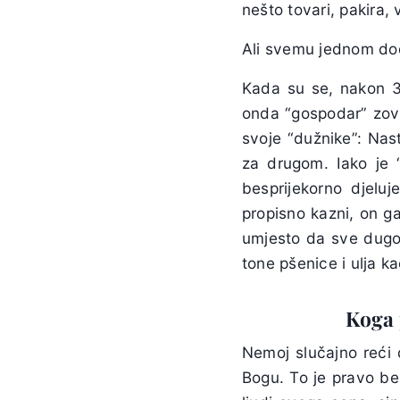
nešto tovari, pakira, 
Ali svemu jednom dođ
Kada su se, nakon 3-
onda “gospodar” zovn
svoje “dužnike”: Nast
za drugom. Iako je 
besprijekorno djelu
propisno kazni, on ga
umjesto da sve dugov
tone pšenice i ulja k
Koga 
Nemoj slučajno reći 
Bogu. To je pravo bez