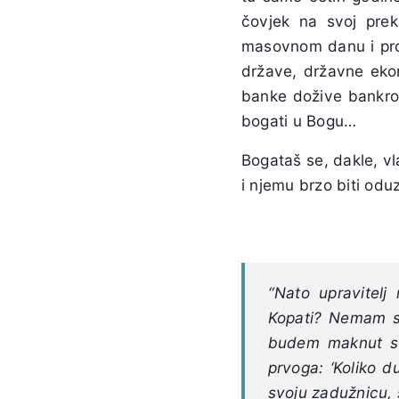
čovjek na svoj prek
masovnom danu i pros
države, državne ekon
banke dožive bankrot
bogati u Bogu…
Bogataš se, dakle, vl
i njemu brzo biti odu
“Nato upravitel
Kopati? Nemam s
budem maknut s 
prvoga: ‘Koliko 
svoju zadužnicu, s