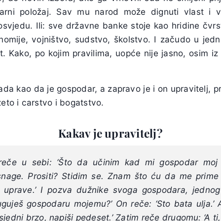
arni položaj. Sav mu narod može dignuti vlast i 
vjedu. Ili: sve državne banke stoje kao hridine čvrs
omije, vojništvo, sudstvo, školstvo. I začudo u jed
. Kako, po kojim pravilima, uopće nije jasno, osim iz
ada kao da je gospodar, a zapravo je i on upravitelj, pr
zeto i carstvo i bogatstvo.
Kakav je upravitelj?
j reče u sebi: ‘Što da učinim kad mi gospodar mo
nage. Prositi? Stidim se. Znam što ću da me prime
uprave.’ I pozva dužnike svoga gospodara, jednog
duguješ gospodaru mojemu?’ On reče: ‘Sto bata ulja.’
jedni brzo, napiši pedeset.’ Zatim reče drugomu: ‘A ti, 