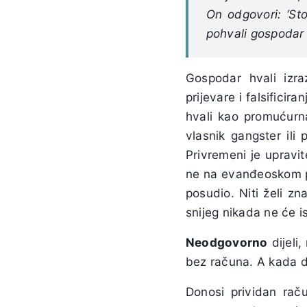
On odgovori: ‘St
pohvali gospodar 
Gospodar hvali izr
prijevare i falsificir
hvali kao promućurna
vlasnik gangster il
Privremeni je upravit
ne na evanđeoskom pr
posudio. Niti želi z
snijeg nikada ne će is
Neodgovorno
dijeli
bez računa. A kada do
Donosi prividan rač