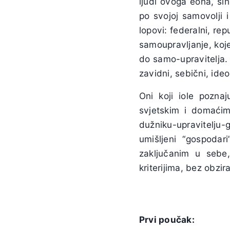
ljudi ovoga eona, sin
po svojoj samovolji 
lopovi: federalni, rep
samoupravljanje, koj
do samo-upravitelja. N
zavidni, sebični, ideo
Oni koji iole pozna
svjetskim i domaćim
dužniku-upravitelju
umišljeni “gospodar
zaključanim u sebe
kriterijima, bez obzir
Prvi poučak: