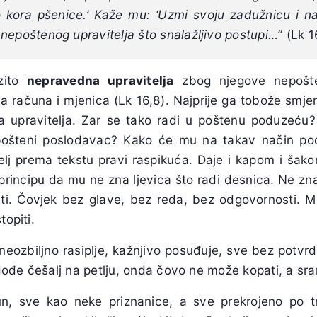
o kora pšenice.’ Kaže mu: ‘Uzmi svoju zadužnicu i na
nepoštenog upravitelja što snalažljivo postupi…”
(Lk 1
azito
nepravedna upravitelja
zbog njegove nepoštene
anja računa i mjenica (Lk 16,8). Najprije ga tobože smj
 upravitelja. Zar se tako radi u poštenu poduzeću? J
i pošteni poslodavac? Kako će mu na takav način pod
elj prema tekstu pravi raspikuća. Daje i kapom i šakom,
incipu da mu ne zna ljevica što radi desnica. Ne zna
nati. Čovjek bez glave, bez reda, bez odgovornosti. Mi
topiti.
, neozbiljno rasiplje, kažnjivo posuđuje, sve bez potvr
đe češalj na petlju, onda čovo ne može kopati, a sram
un, sve kao neke priznanice, a sve prekrojeno po tr