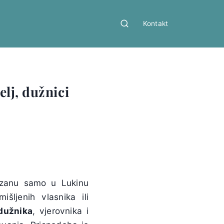
Kontakt
elj, dužnici
kazanu samo u Lukinu
šljenih vlasnika ili
dužnika
, vjerovnika i