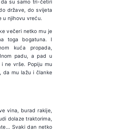
 da su samo tri-četiri
do države, do svijeta
e u njihovu vreću.
ake večeri netko mu je
ama toga bogatuna. I
danom kuća propada,
talnom padu, a pad u
e i ne vrše. Popiju mu
u, da mu lažu i članke
ve vina, burad rakije,
udi dolaze traktorima,
kate… Svaki dan netko