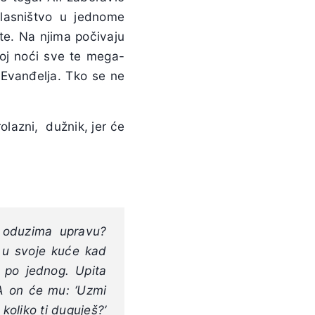
vlasništvo u jednome
te. Na njima počivaju
noj noći sve te mega-
 Evanđelja. Tko se ne
olazni, dužnik, jer će
j oduzima upravu?
 u svoje kuće kad
 po jednog. Upita
 A on će mu: ‘Uzmi
koliko ti duguješ?’