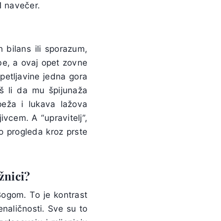
11 navečer.
 bilans ili sporazum,
be, a ovaj opet zovne
 petljavine jedna gora
š li da mu špijunaža
peža i lukava lažova
ivcem. A “upravitelj”,
o progleda kroz prste
žnici?
Bogom. To je kontrast
enaličnosti. Sve su to