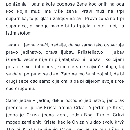
poniženja i patnja koje podnose žene kod onih naroda
kod kojih muž ima više žena. Pravi muž ne trpi
suparnika, to je glas i zahtjev naravi. Prava žena ne trpi
suparnice, a mnogo manje bi to trpjela u istoj kući, za
istim stolom.
Jedan – jedna znači, nadalje, da se samo tako ostvaruje
pravo jedinstvo, prava ljubav. Prijateljstvo i ljubav
između većine nije ni prijateljstvo ni ljubav. Tko cijeni
prijateljstvo i intimnost, komu je srce najveće blago, taj
se daje, potpuno se daje. Zato ne može ni pojmiti, da bi
drugi sebe dao samo dijelom, a da bi dijelom svoje srce
dao drugomu.
Samo jedan – jedna, dakle potpuno jedinstvo, jer brak
predočuje ljubav Krista prema Crkvi. A jedan je Krist,
jedna je Crkva, jedna vjera, jedan Bog. Tko bi Crkvi
mogao zamijeniti Krista, kad je On za nju dao svoju krv?
Tko bi Kristu zamijenio Crkvu, kad je za nju sišao s