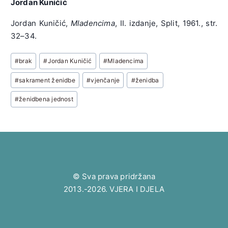
Jordan Kuničić
Jordan Kuničić,
Mladencima
, II. izdanje, Split, 1961., str.
32–34.
Post
#
brak
#
Jordan Kuničić
#
Mladencima
Tags:
#
sakrament ženidbe
#
vjenčanje
#
ženidba
#
ženidbena jednost
© Sva prava pridržana
2013.-2026. VJERA I DJELA