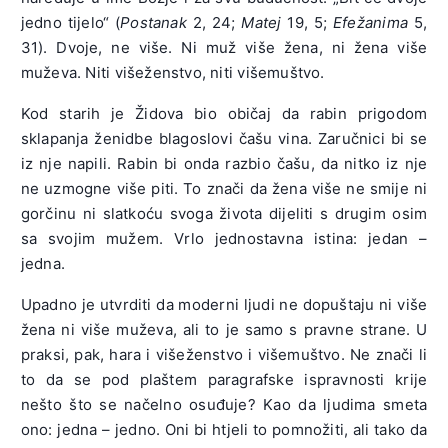
jedno tijelo“ (
Postanak
2, 24;
Matej
19, 5;
Efežanima
5,
31). Dvoje, ne više. Ni muž više žena, ni žena više
muževa. Niti višeženstvo, niti višemuštvo.
Kod starih je Židova bio običaj da rabin prigodom
sklapanja ženidbe blagoslovi čašu vina. Zaručnici bi se
iz nje napili. Rabin bi onda razbio čašu, da nitko iz nje
ne uzmogne više piti. To znači da žena više ne smije ni
gorčinu ni slatkoću svoga života dijeliti s drugim osim
sa svojim mužem. Vrlo jednostavna istina: jedan –
jedna.
Upadno je utvrditi da moderni ljudi ne dopuštaju ni više
žena ni više muževa, ali to je samo s pravne strane. U
praksi, pak, hara i višeženstvo i višemuštvo. Ne znači li
to da se pod plaštem paragrafske ispravnosti krije
nešto što se načelno osuđuje? Kao da ljudima smeta
ono: jedna – jedno. Oni bi htjeli to pomnožiti, ali tako da