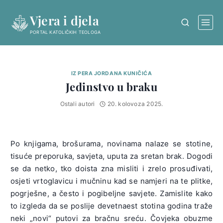
Skip
Vjera i djela
to
content
PORTAL KATOLIČKIH TEOLOGA
IZ PERA JORDANA KUNIČIĆA
Jedinstvo u braku
Ostali autori
20. kolovoza 2025.
Po knjigama, brošurama, novinama nalaze se stotine,
tisuće preporuka, savjeta, uputa za sretan brak. Dogodi
se da netko, tko doista zna misliti i zrelo prosuđivati,
osjeti vrtoglavicu i mučninu kad se namjeri na te plitke,
pogrješne, a često i pogibeljne savjete. Zamislite kako
to izgleda da se poslije devetnaest stotina godina traže
neki „novi“ putovi za bračnu sreću. Čovjeka obuzme