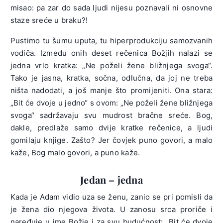
misao: pa zar do sada ljudi nijesu poznavali ni osnovne
staze sreće u braku?!
Pustimo tu šumu uputa, tu hiperprodukciju samozvanih
vodiča. Između onih deset rečenica Božjih nalazi se
jedna vrlo kratka: „Ne poželi žene bližnjega svoga“.
Tako je jasna, kratka, sočna, odlučna, da joj ne treba
ništa nadodati, a još manje što promijeniti. Ona stara:
„Bit će dvoje u jedno“ s ovom: „Ne poželi žene bližnjega
svoga“ sadržavaju svu mudrost bračne sreće. Bog,
dakle, predlaže samo dvije kratke rečenice, a ljudi
gomilaju knjige. Zašto? Jer čovjek puno govori, a malo
kaže, Bog malo govori, a puno kaže.
Jedan – jedna
Kada je Adam vidio uza se ženu, zanio se pri pomisli da
je žena dio njegova života. U zanosu srca proriče i
naređuje u ime Božje i za svu budućnost: „Bit će dvoje