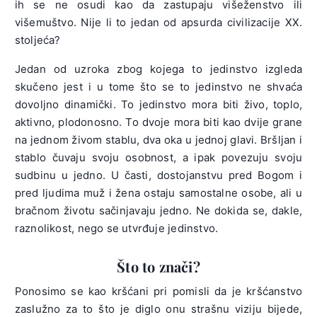
ih se ne osudi kao da zastupaju višeženstvo ili
višemuštvo. Nije li to jedan od apsurda civilizacije XX.
stoljeća?
Jedan od uzroka zbog kojega to jedinstvo izgleda
skučeno jest i u tome što se to jedinstvo ne shvaća
dovoljno dinamički. To jedinstvo mora biti živo, toplo,
aktivno, plodonosno. To dvoje mora biti kao dvije grane
na jednom živom stablu, dva oka u jednoj glavi. Bršljan i
stablo čuvaju svoju osobnost, a ipak povezuju svoju
sudbinu u jedno. U časti, dostojanstvu pred Bogom i
pred ljudima muž i žena ostaju samostalne osobe, ali u
bračnom životu sačinjavaju jedno. Ne dokida se, dakle,
raznolikost, nego se utvrđuje jedinstvo.
Što to znači?
Ponosimo se kao kršćani pri pomisli da je kršćanstvo
zaslužno za to što je diglo onu strašnu viziju bijede,