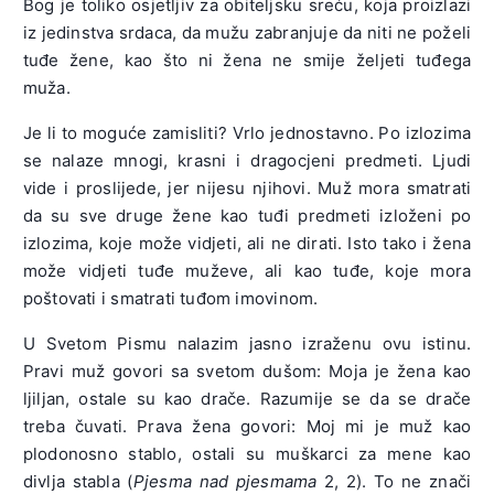
Bog je toliko osjetljiv za obiteljsku sreću, koja proizlazi
iz jedinstva srdaca, da mužu zabranjuje da niti ne poželi
tuđe žene, kao što ni žena ne smije željeti tuđega
muža.
Je li to moguće zamisliti? Vrlo jednostavno. Po izlozima
se nalaze mnogi, krasni i dragocjeni predmeti. Ljudi
vide i proslijede, jer nijesu njihovi. Muž mora smatrati
da su sve druge žene kao tuđi predmeti izloženi po
izlozima, koje može vidjeti, ali ne dirati. Isto tako i žena
može vidjeti tuđe muževe, ali kao tuđe, koje mora
poštovati i smatrati tuđom imovinom.
U Svetom Pismu nalazim jasno izraženu ovu istinu.
Pravi muž govori sa svetom dušom: Moja je žena kao
ljiljan, ostale su kao drače. Razumije se da se drače
treba čuvati. Prava žena govori: Moj mi je muž kao
plodonosno stablo, ostali su muškarci za mene kao
divlja stabla (
Pjesma nad pjesmama
2, 2). To ne znači