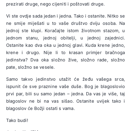
prezirati druge, nego cijeniti i poštovati druge.
Vi ste ovdje sada jedan i jedna. Tako i ostanite. Nitko se
ne smije miješati u to vaše društvo dviju osoba. Na
jednoj ste klupi. Koračajte istom životnom stazom, u
jednom stanu, jednoj obitelji, u jednoj zajednici.
Ostanite kao dva oka u jednoj glavi. Kuda krene jedno,
krene i drugo. Nije li to krasan primjer bračnoga
jedinstva? Dva oka složno žive, složno rade, složno
pate, složno se vesele.
Samo takvo jedinstvo utažit će žeđu vašega srca,
ispunit će sve praznine vaše duše. Bog je blagoslovio
prvi par, bili su samo jedan – jedna. Da vas je više, taj
blagoslov ne bi na vas sišao. Ostanite uvijek tako i
blagoslov će Božji ostati s vama.
Tako budi!