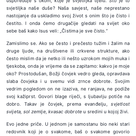
uspoređuje s okom, koje je svjetiljka tijelu. Što je to
svjetiljka naše duše? Naša savjest, naše neprestano
nastojanje da uskladimo svoj život s onim što je čisto i
čestito. I onda ćemo drugačije gledati na svijet oko
sebe baš kako Isus veli: „Čistima je sve čisto.“
Zamislimo se. Ako se često i prečesto tužim i žalim na
druge ljude, na društvene ili crkvene strukture, ako
često mislim da je netko ili nešto uzrokom mojih muka i
tjeskoba, onda je vrijeme da se zapitamo: kakvo je moje
oko? Prostodušan, Božji čovjek vedro gleda, opravdava
slaba čovjeka i u svemu vidi zrnce dobrote. Svojim
vedrim pogledom on ne izaziva, ne ranjava, ne podiže
svoj kažiprst. Govori blage riječi, s ljubavlju potiče na
dobro. Takav je čovjek, prema evanđelju,
svjetlost
svijeta, sol zemlje, kvasac dobrote
u sredini u kojoj živi.
Evo jedne priče. U jednom je samostanu bio neki stari
redovnik koji je o svakome, baš o svakome govorio