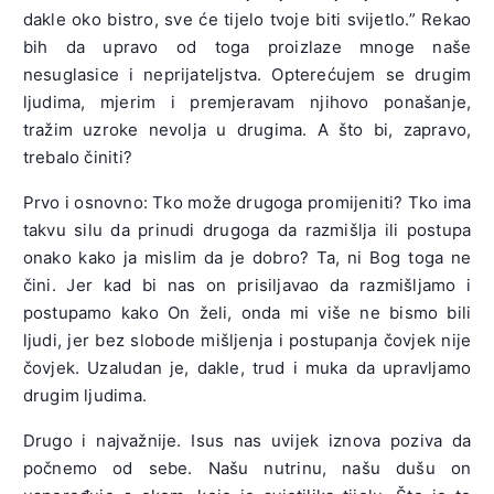
dakle oko bistro, sve će tijelo tvoje biti svijetlo.” Rekao
bih da upravo od toga proizlaze mnoge naše
nesuglasice i neprijateljstva. Opterećujem se drugim
ljudima, mjerim i premjeravam njihovo ponašanje,
tražim uzroke nevolja u drugima. A što bi, zapravo,
trebalo činiti?
Prvo i osnovno: Tko može drugoga promijeniti? Tko ima
takvu silu da prinudi drugoga da razmišlja ili postupa
onako kako ja mislim da je dobro? Ta, ni Bog toga ne
čini. Jer kad bi nas on prisiljavao da razmišljamo i
postupamo kako On želi, onda mi više ne bismo bili
ljudi, jer bez slobode mišljenja i postupanja čovjek nije
čovjek. Uzaludan je, dakle, trud i muka da upravljamo
drugim ljudima.
Drugo i najvažnije. Isus nas uvijek iznova poziva da
počnemo od sebe. Našu nutrinu, našu dušu on