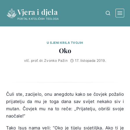
Skip
Vjera i djela
to
content
PORTAL KATOLIČKIH TEOLOGA
U SJENI KRILA TVOJIH
Oko
vlč. prof. dr. Zvonko Pažin
17. listopada 2019.
Čuli ste, zacijelo, onu anegdotu kako se čovjek požalio
prijatelju da mu je toga dana sav svijet nekako siv i
mutan. Čovjek mu na to reče: „Prijatelju, obriši svoje
naočale!“
Tako Isus nama veli: “Oko je tijelu svjetiljka. Ako ti je