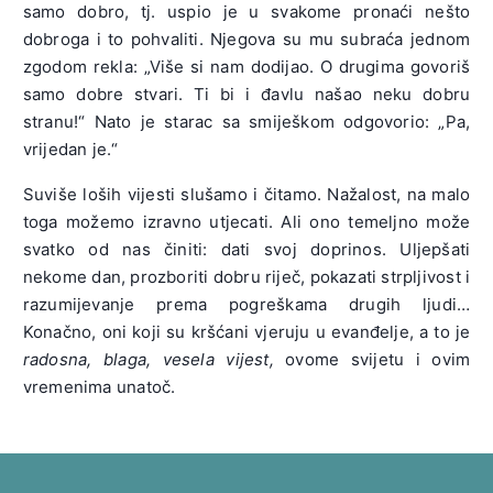
samo dobro, tj. uspio je u svakome pronaći nešto
dobroga i to pohvaliti. Njegova su mu subraća jednom
zgodom rekla: „Više si nam dodijao. O drugima govoriš
samo dobre stvari. Ti bi i đavlu našao neku dobru
stranu!“ Nato je starac sa smiješkom odgovorio: „Pa,
vrijedan je.“
Suviše loših vijesti slušamo i čitamo. Nažalost, na malo
toga možemo izravno utjecati. Ali ono temeljno može
svatko od nas činiti: dati svoj doprinos. Uljepšati
nekome dan, prozboriti dobru riječ, pokazati strpljivost i
razumijevanje prema pogreškama drugih ljudi…
Konačno, oni koji su kršćani vjeruju u evanđelje, a to je
radosna, blaga, vesela vijest,
ovome svijetu i ovim
vremenima unatoč.