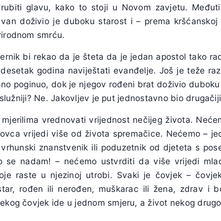
ubiti glavu, kako to stoji u Novom zavjetu. Međut
 Ivan doživio je duboku starost i – prema kršćanskoj p
rirodnom smrću.
ernik bi rekao da je šteta da je jedan apostol tako ra
desetak godina naviještati evanđelje. Još je teže raz
rano poginuo, dok je njegov rođeni brat doživio duboku s
zaslužniji? Ne. Jakovljev je put jednostavno bio drugači
jerilima vrednovati vrijednost nečijeg života. Neć
lovca vrijedi više od života spremačice. Nećemo – j
di vrhunski znanstvenik ili poduzetnik od djeteta s p
vo se nadam! – nećemo ustvrditi da više vrijedi ml
je raste u njezinoj utrobi. Svaki je čovjek – čovjek
 star, rođen ili nerođen, muškarac ili žena, zdrav i b
nekog čovjek ide u jednom smjeru, a život nekog drug