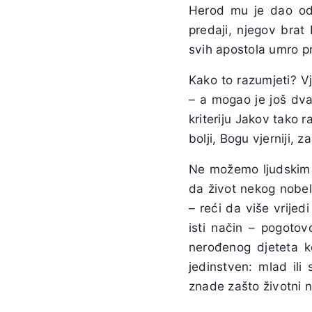
Herod mu je dao odr
predaji, njegov brat
svih apostola umro p
Kako to razumjeti? Vj
– a mogao je još dva
kriteriju Jakov tako 
bolji, Bogu vjerniji, 
Ne možemo ljudskim m
da život nekog nobe
– reći da više vrije
isti način – pogoto
nerođenog djeteta ko
jedinstven: mlad ili
znade zašto životni 