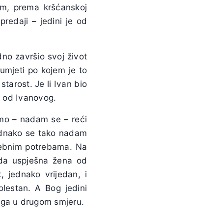
im, prema kršćanskoj
redaji – jedini je od
dno završio svoj život
umjeti po kojem je to
tarost. Je li Ivan bio
ji od Ivanovog.
emo – nadam se – reći
ednako se tako nadam
osebnim potrebama. Na
ada uspješna žena od
, jednako vrijedan, i
olestan. A Bog jedini
oga u drugom smjeru.