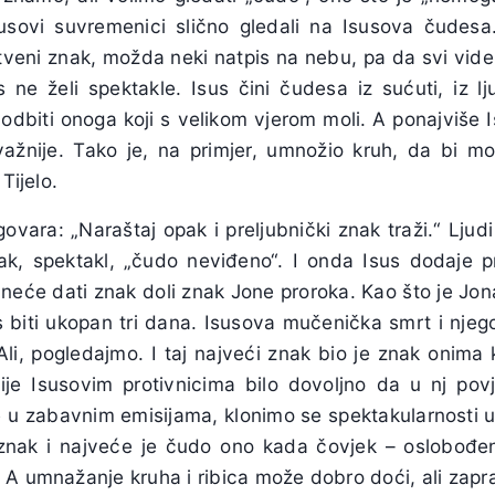
usovi suvremenici slično gledali na Isusova čudesa
veni znak, možda neki natpis na nebu, pa da svi vide 
 ne želi spektakle. Isus čini čudesa iz sućuti, iz lj
odbiti onoga koji s velikom vjerom moli. A ponajviše 
ažnije. Tako je, na primjer, umnožio kruh, da bi mo
Tijelo.
ovara: „Naraštaj opak i preljubnički znak traži.“ Ljudi 
nak, spektakl, „čudo neviđeno“. I onda Isus dodaje 
eće dati znak doli znak Jone proroka. Kao što je Jona
sus biti ukopan tri dana. Isusova mučenička smrt i nje
Ali, pogledajmo. I taj najveći znak bio je znak onima k
je Isusovim protivnicima bilo dovoljno da u nj pov
e u zabavnim emisijama, klonimo se spektakularnosti u
znak i najveće je čudo ono kada čovjek – oslobođen
A umnažanje kruha i ribica može dobro doći, ali zapra