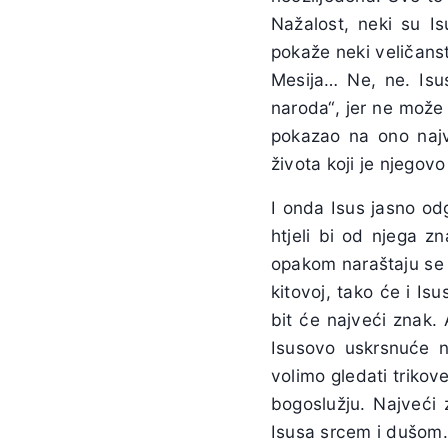
Nažalost, neki su Is
pokaže neki veličanst
Mesija… Ne, ne. Isus
naroda“, jer ne može 
pokazao na ono najv
života koji je njegovo 
I onda Isus jasno odg
htjeli bi od njega z
opakom naraštaju se n
kitovoj, tako će i I
bit će najveći znak. 
Isusovo uskrsnuće ni
volimo gledati trikov
bogoslužju. Najveći 
Isusa srcem i dušom. 