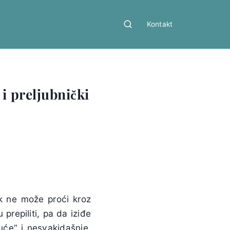
Kontakt
i preljubnički
k ne može proći kroz
repiliti, pa da iziđe
uće“ i nesvakidašnje.