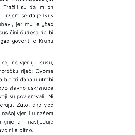
. Tražili su da im on
i uvjere se da je Isus
ubavi, jer mu je „žao
Isus čini čudesa da bi
gao govoriti o Kruhu
koji ne vjeruju Isusu,
proročku riječ: Ovome
 bio tri dana u utrobi
govo slavno uskrsnuće
oji su povjerovali. Ni
jeruju. Zato, ako već
 našoj vjeri i u našem
 grijeha – nasljeduje
vo nije bitno.