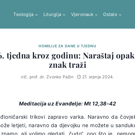
Teologija
Liturgija
Vjeronauk
Ostalo
HOMILIJE ZA DANE U TJEDNU
6. tjedna kroz godinu: Naraštaj opak 
znak traži
vlč. prof. dr. Zvonko Pažin
21. srpnja 2024.
Meditacija uz Evanđelje: Mt 12,38-42
ioničarski trikovi zapravo varka. Naravno da čovje
ože letjeti, naravno da djevojku ne možete u sanduku p
 znamo, ali volimo gledati „čudo“, ono što je „nemog