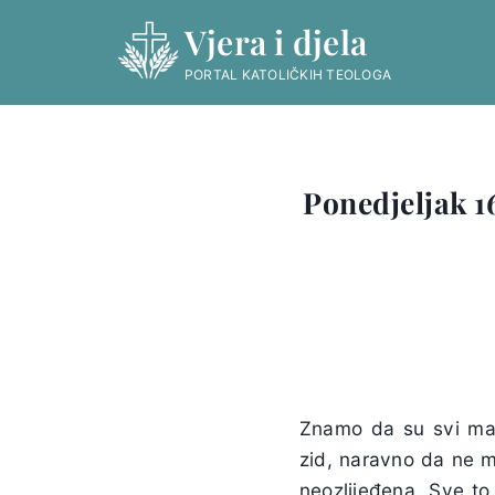
Skip
Vjera i djela
to
content
PORTAL KATOLIČKIH TEOLOGA
Ponedjeljak 1
Znamo da su svi mađ
zid, naravno da ne m
neozlijeđena. Sve to