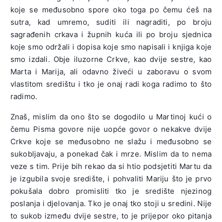
koje se međusobno spore oko toga po čemu ćeš na
sutra, kad umremo, suditi ili nagraditi, po broju
sagrađenih crkava i župnih kuća ili po broju sjednica
koje smo održali i dopisa koje smo napisali i knjiga koje
smo izdali. Obje iluzorne Crkve, kao dvije sestre, kao
Marta i Marija, ali odavno živeći u zaboravu o svom
vlastitom središtu i tko je onaj radi koga radimo to što
radimo.
Znaš, mislim da ono što se dogodilo u Martinoj kući o
čemu Pisma govore nije uopće govor o nekakve dvije
Crkve koje se međusobno ne slažu i međusobno se
sukobljavaju, a ponekad čak i mrze. Mislim da to nema
veze s tim. Prije bih rekao da si htio podsjetiti Martu da
je izgubila svoje središte, i pohvaliti Mariju što je prvo
pokušala dobro promisliti tko je središte njezinog
poslanja i djelovanja. Tko je onaj tko stoji u sredini. Nije
to sukob između dvije sestre, to je prijepor oko pitanja