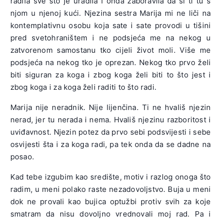
radila sve što je uradila i onda zaboravila da si ti tu s
njom u njenoj kući. Njezina sestra Marija mi ne liči na
kontemplativnu osobu koja sate i sate provodi u tišini
pred svetohraništem i ne podsjeća me na nekog u
zatvorenom samostanu tko cijeli život moli. Više me
podsjeća na nekog tko je oprezan. Nekog tko prvo želi
biti siguran za koga i zbog koga želi biti to što jest i
zbog koga i za koga želi raditi to što radi.
Marija nije neradnik. Nije lijenčina. Ti ne hvališ njezin
nerad, jer tu nerada i nema. Hvališ njezinu razboritost i
uviđavnost. Njezin potez da prvo sebi podsvijesti i sebe
osvijesti šta i za koga radi, pa tek onda da se dadne na
posao.
Kad tebe izgubim kao središte, motiv i razlog onoga što
radim, u meni polako raste nezadovoljstvo. Buja u meni
dok ne provali kao bujica optužbi protiv svih za koje
smatram da nisu dovoljno vrednovali moj rad. Pa i