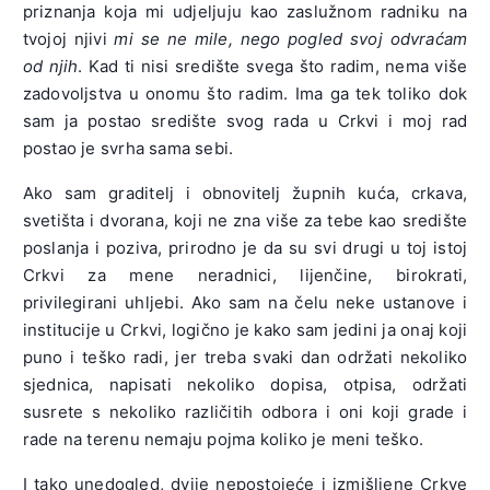
priznanja koja mi udjeljuju kao zaslužnom radniku na
tvojoj njivi
mi se ne mile, nego pogled svoj odvraćam
od njih
. Kad ti nisi središte svega što radim, nema više
zadovoljstva u onomu što radim. Ima ga tek toliko dok
sam ja postao središte svog rada u Crkvi i moj rad
postao je svrha sama sebi.
Ako sam graditelj i obnovitelj župnih kuća, crkava,
svetišta i dvorana, koji ne zna više za tebe kao središte
poslanja i poziva, prirodno je da su svi drugi u toj istoj
Crkvi za mene neradnici, lijenčine, birokrati,
privilegirani uhljebi. Ako sam na čelu neke ustanove i
institucije u Crkvi, logično je kako sam jedini ja onaj koji
puno i teško radi, jer treba svaki dan održati nekoliko
sjednica, napisati nekoliko dopisa, otpisa, održati
susrete s nekoliko različitih odbora i oni koji grade i
rade na terenu nemaju pojma koliko je meni teško.
I tako unedogled, dvije nepostojeće i izmišljene Crkve