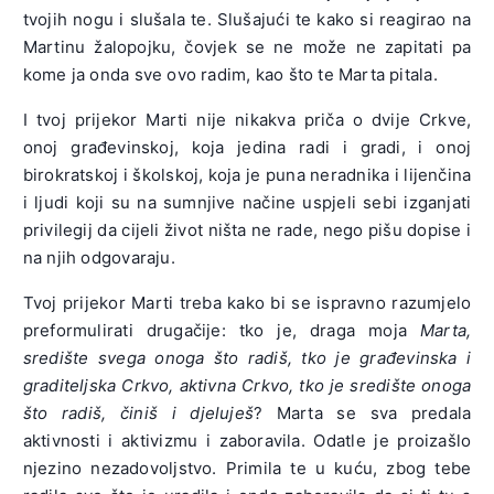
tvojih nogu i slušala te. Slušajući te kako si reagirao na
Martinu žalopojku, čovjek se ne može ne zapitati pa
kome ja onda sve ovo radim, kao što te Marta pitala.
I tvoj prijekor Marti nije nikakva priča o dvije Crkve,
onoj građevinskoj, koja jedina radi i gradi, i onoj
birokratskoj i školskoj, koja je puna neradnika i lijenčina
i ljudi koji su na sumnjive načine uspjeli sebi izganjati
privilegij da cijeli život ništa ne rade, nego pišu dopise i
na njih odgovaraju.
Tvoj prijekor Marti treba kako bi se ispravno razumjelo
preformulirati drugačije: tko je, draga moja
Marta,
središte svega onoga što radiš, tko je građevinska i
graditeljska Crkvo, aktivna Crkvo, tko je središte onoga
što radiš, činiš i djeluješ
? Marta se sva predala
aktivnosti i aktivizmu i zaboravila. Odatle je proizašlo
njezino nezadovoljstvo. Primila te u kuću, zbog tebe