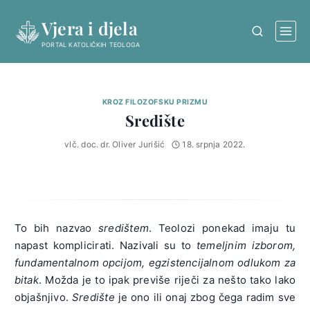
Skip
Vjera i djela
to
content
PORTAL KATOLIČKIH TEOLOGA
KROZ FILOZOFSKU PRIZMU
Središte
vlč. doc. dr. Oliver Jurišić
18. srpnja 2022.
To bih nazvao
središtem
. Teolozi ponekad imaju tu
napast komplicirati. Nazivali su to
temeljnim izborom,
fundamentalnom opcijom, egzistencijalnom odlukom za
bitak
. Možda je to ipak previše riječi za nešto tako lako
objašnjivo.
Središte
je ono ili onaj zbog čega radim sve