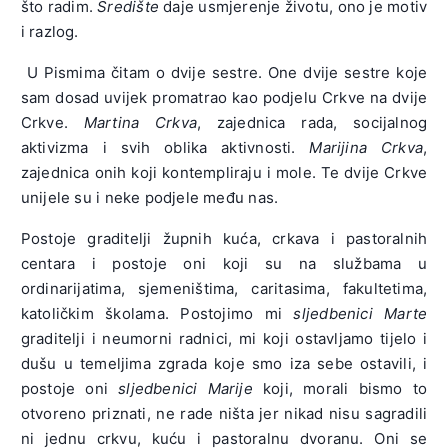
što radim.
Središte
daje usmjerenje životu, ono je motiv
i razlog.
U Pismima čitam o dvije sestre. One dvije sestre koje
sam dosad uvijek promatrao kao podjelu Crkve na dvije
Crkve.
Martina Crkva
, zajednica rada, socijalnog
aktivizma i svih oblika aktivnosti.
Marijina Crkva
,
zajednica onih koji kontempliraju i mole. Te dvije Crkve
unijele su i neke podjele među nas.
Postoje graditelji župnih kuća, crkava i pastoralnih
centara i postoje oni koji su na službama u
ordinarijatima, sjemeništima, caritasima, fakultetima,
katoličkim školama. Postojimo mi
sljedbenici Marte
graditelji i neumorni radnici, mi koji ostavljamo tijelo i
dušu u temeljima zgrada koje smo iza sebe ostavili, i
postoje oni
sljedbenici Marije
koji, morali bismo to
otvoreno priznati, ne rade ništa jer nikad nisu sagradili
ni jednu crkvu, kuću i pastoralnu dvoranu. Oni se