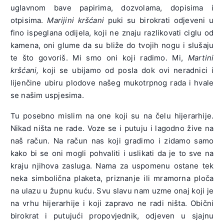
uglavnom bave papirima, dozvolama, dopisima i
otpisima.
Marijini kršćani
puki su birokrati odjeveni u
fino ispeglana odijela, koji ne znaju razlikovati ciglu od
kamena, oni glume da su bliže do tvojih nogu i slušaju
te što govoriš. Mi smo oni koji radimo. Mi,
Martini
kršćani,
koji se ubijamo od posla dok ovi neradnici i
lijenčine ubiru plodove našeg mukotrpnog rada i hvale
se našim uspjesima.
Tu posebno mislim na one koji su na čelu hijerarhije.
Nikad ništa ne rade. Voze se i putuju i lagodno žive na
naš račun. Na račun nas koji gradimo i zidamo samo
kako bi se oni mogli pohvaliti i uslikati da je to sve na
kraju njihova zasluga. Nama za uspomenu ostane tek
neka simbolična plaketa, priznanje ili mramorna ploča
na ulazu u župnu kuću. Svu slavu nam uzme onaj koji je
na vrhu hijerarhije i koji zapravo ne radi ništa. Obični
birokrat i putujući propovjednik, odjeven u sjajnu