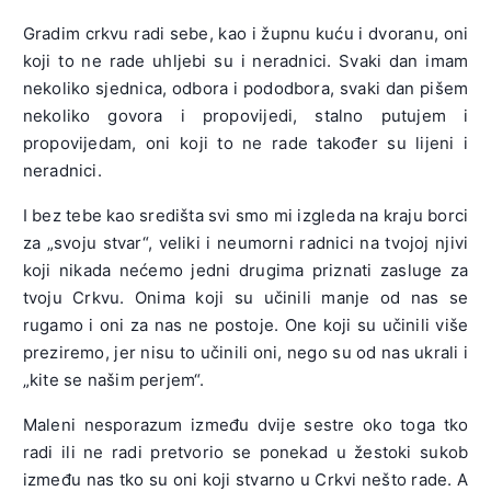
Gradim crkvu radi sebe, kao i župnu kuću i dvoranu, oni
koji to ne rade uhljebi su i neradnici. Svaki dan imam
nekoliko sjednica, odbora i pododbora, svaki dan pišem
nekoliko govora i propovijedi, stalno putujem i
propovijedam, oni koji to ne rade također su lijeni i
neradnici.
I bez tebe kao središta svi smo mi izgleda na kraju borci
za „svoju stvar“, veliki i neumorni radnici na tvojoj njivi
koji nikada nećemo jedni drugima priznati zasluge za
tvoju Crkvu. Onima koji su učinili manje od nas se
rugamo i oni za nas ne postoje. One koji su učinili više
preziremo, jer nisu to učinili oni, nego su od nas ukrali i
„kite se našim perjem“.
Maleni nesporazum između dvije sestre oko toga tko
radi ili ne radi pretvorio se ponekad u žestoki sukob
između nas tko su oni koji stvarno u Crkvi nešto rade. A