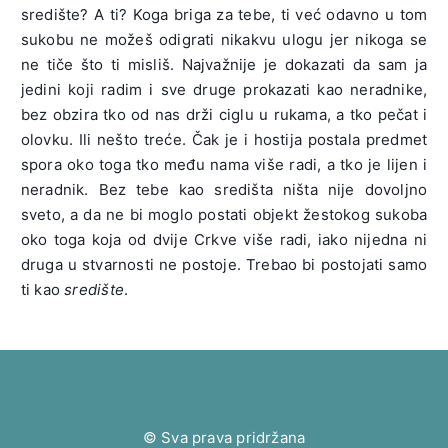
središte? A ti? Koga briga za tebe, ti već odavno u tom
sukobu ne možeš odigrati nikakvu ulogu jer nikoga se
ne tiče što ti misliš. Najvažnije je dokazati da sam ja
jedini koji radim i sve druge prokazati kao neradnike,
bez obzira tko od nas drži ciglu u rukama, a tko pečat i
olovku. Ili nešto treće. Čak je i hostija postala predmet
spora oko toga tko među nama više radi, a tko je lijen i
neradnik. Bez tebe kao središta ništa nije dovoljno
sveto, a da ne bi moglo postati objekt žestokog sukoba
oko toga koja od dvije Crkve više radi, iako nijedna ni
druga u stvarnosti ne postoje. Trebao bi postojati samo
ti kao
središte
.
© Sva prava pridržana