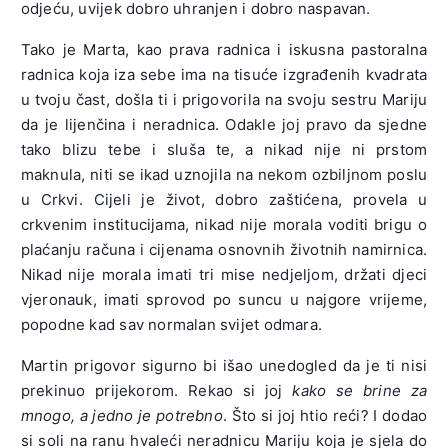
odjeću, uvijek dobro uhranjen i dobro naspavan.
Tako je Marta, kao prava radnica i iskusna pastoralna
radnica koja iza sebe ima na tisuće izgrađenih kvadrata
u tvoju čast, došla ti i prigovorila na svoju sestru Mariju
da je lijenčina i neradnica. Odakle joj pravo da sjedne
tako blizu tebe i sluša te, a nikad nije ni prstom
maknula, niti se ikad uznojila na nekom ozbiljnom poslu
u Crkvi. Cijeli je život, dobro zaštićena, provela u
crkvenim institucijama, nikad nije morala voditi brigu o
plaćanju računa i cijenama osnovnih životnih namirnica.
Nikad nije morala imati tri mise nedjeljom, držati djeci
vjeronauk, imati sprovod po suncu u najgore vrijeme,
popodne kad sav normalan svijet odmara.
Martin prigovor sigurno bi išao unedogled da je ti nisi
prekinuo prijekorom. Rekao si joj
kako se brine za
mnogo, a jedno je potrebno
. Što si joj htio reći? I dodao
si soli na ranu hvaleći neradnicu Mariju koja je sjela do