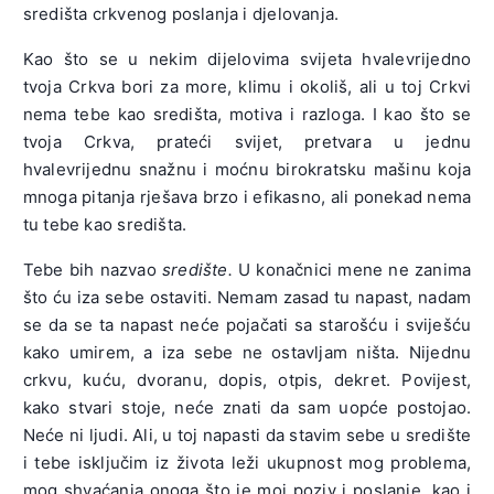
središta crkvenog poslanja i djelovanja.
Kao što se u nekim dijelovima svijeta hvalevrijedno
tvoja Crkva bori za more, klimu i okoliš, ali u toj Crkvi
nema tebe kao središta, motiva i razloga. I kao što se
tvoja Crkva, prateći svijet, pretvara u jednu
hvalevrijednu snažnu i moćnu birokratsku mašinu koja
mnoga pitanja rješava brzo i efikasno, ali ponekad nema
tu tebe kao središta.
Tebe bih nazvao
središte.
U konačnici mene ne zanima
što ću iza sebe ostaviti. Nemam zasad tu napast, nadam
se da se ta napast neće pojačati sa starošću i sviješću
kako umirem, a iza sebe ne ostavljam ništa. Nijednu
crkvu, kuću, dvoranu, dopis, otpis, dekret. Povijest,
kako stvari stoje, neće znati da sam uopće postojao.
Neće ni ljudi. Ali, u toj napasti da stavim sebe u središte
i tebe isključim iz života leži ukupnost mog problema,
mog shvaćanja onoga što je moj poziv i poslanje, kao i