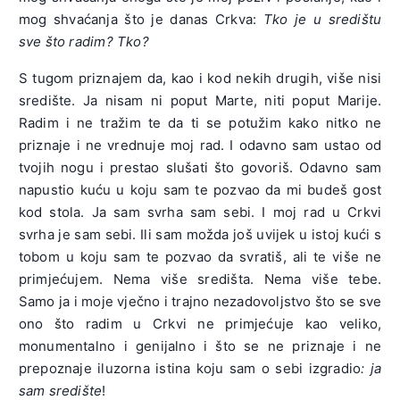
mog shvaćanja što je danas Crkva:
Tko je u središtu
sve što radim? Tko?
S tugom priznajem da, kao i kod nekih drugih, više nisi
središte. Ja nisam ni poput Marte, niti poput Marije.
Radim i ne tražim te da ti se potužim kako nitko ne
priznaje i ne vrednuje moj rad. I odavno sam ustao od
tvojih nogu i prestao slušati što govoriš. Odavno sam
napustio kuću u koju sam te pozvao da mi budeš gost
kod stola. Ja sam svrha sam sebi. I moj rad u Crkvi
svrha je sam sebi. Ili sam možda još uvijek u istoj kući s
tobom u koju sam te pozvao da svratiš, ali te više ne
primjećujem. Nema više središta. Nema više tebe.
Samo ja i moje vječno i trajno nezadovoljstvo što se sve
ono što radim u Crkvi ne primjećuje kao veliko,
monumentalno i genijalno i što se ne priznaje i ne
prepoznaje iluzorna istina koju sam o sebi izgradio
: ja
sam središte
!