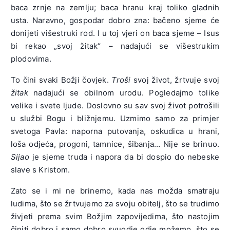
baca zrnje na zemlju; baca hranu kraj toliko gladnih
usta. Naravno, gospodar dobro zna: bačeno sjeme će
donijeti višestruki rod. I u toj vjeri on baca sjeme – Isus
bi rekao „svoj žitak“ – nadajući se višestrukim
plodovima.
To čini svaki Božji čovjek.
Troši
svoj život, žrtvuje svoj
žitak
nadajući se obilnom urodu. Pogledajmo tolike
velike i svete ljude. Doslovno su sav svoj život potrošili
u službi Bogu i bližnjemu. Uzmimo samo za primjer
svetoga Pavla: naporna putovanja, oskudica u hrani,
loša odjeća, progoni, tamnice, šibanja… Nije se brinuo.
Sijao
je sjeme truda i napora da bi dospio do nebeske
slave s Kristom.
Zato se i mi ne brinemo, kada nas možda smatraju
ludima, što se žrtvujemo za svoju obitelj, što se trudimo
živjeti prema svim Božjim zapovijedima, što nastojim
činiti dobro i samo dobro svugdje gdje možemo, što se