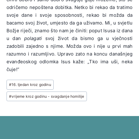
odričemo nepoštena dobitka. Netko bi rekao da tratimo
svoje dane i svoje sposobnosti, rekao bi možda da
bacamo svoj život, umjesto da ga uživamo. Mi, u svjetlu
Božje riječi, znamo što nam je činiti: poput Isusa iz dana
u dan
polagati
svoj život da bismo ga u vječnosti
zadobili zajedno s njime. Možda ovo i nije u prvi mah
razumno i razumljivo. Upravo zato na koncu današnjeg
evanđeoskog odlomka Isus kaže: „Tko ima uši, neka
čuje!“
Post
#
16. tjedan kroz godinu
Tags:
#
vrijeme kroz godinu - svagdanje homilije