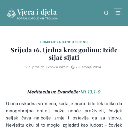
Skip
Vjera i djela
to
content
PORTAL KATOLIČKIH TEOLOGA
HOMILIJE ZA DANE U TJEDNU
Srijeda 16. tjedna kroz godinu: Iziđe
sijač sijati
vlč. prof. dr. Zvonko Pažin
23. srpnja 2024.
Meditacija uz Evanđelje:
Mt 13,1-9
U ona oskudna vremena, kada je hrane bilo tek toliko da
mnogobrojna obitelj može uopće preživjeti, čovjek
seljak čuva najbolje zrnje i ostavlja ga za sjetvu.
Nevještu oku bi to moglo izgledati kao ludost – čovjek