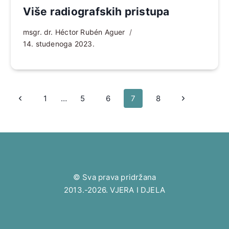
Više radiografskih pristupa
msgr. dr. Héctor Rubén Aguer
14. studenoga 2023.
Page
Prethodna
Sljedeća
1
…
5
6
7
8
navigation
stranica
stranica
© Sva prava pridržana
2013.-2026. VJERA I DJELA