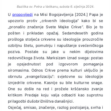
Bazilika sv. Petra u Vatikanu, subota 6. siječnja 2024.
U
propovijedi
na Misi Bogojavljenja [2024.] Papa je
upozorio protiv „crkvenih ideologija“ kako bi se
„pronašlo značenje Svete Majke Crkve“. Bio je to
pošten i prikladan opažaj. Sedamdesetih godina
prošloga stoljeća crkvene su ideologije prouzročile
ozbiljnu štetu, pomutnju i napuštanje svećeničkoga
poziva. Postale su jake u nekim dijelovima
redovničkoga života. Marksizam iznad svega: postao
je opsjednutost pod izgovorom pomaganja
siromasima. Odnos Crkve prema kulturi uključio je
obrnutu „evangelizaciju“: svjetovne su ideologije
iznjedrile crkvene. Kasnije su bile kulturne snage.
One su došle na red i prožele kršćansko zvanje
kritikom Predaje koju valja odbaciti kao suprotnu
prilagodbi dušobrižništva današnjici.
Osjećaj, smisao, značenje, razlog postojanja, svrha i