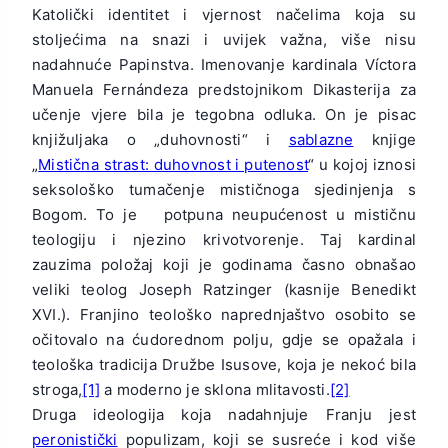
Katolički identitet i vjernost načelima koja su
stoljećima na snazi ​​i uvijek važna, više nisu
nadahnuće Papinstva. Imenovanje kardinala Víctora
Manuela Fernándeza predstojnikom Dikasterija za
učenje vjere bila je tegobna odluka. On je pisac
knjižuljaka o „duhovnosti“ i
sablazne
knjige
„
Mistična strast: duhovnost i putenost
“ u kojoj iznosi
seksološko tumačenje mističnoga sjedinjenja s
Bogom. To je potpuna neupućenost u mističnu
teologiju i njezino krivotvorenje. Taj kardinal
zauzima položaj koji je godinama časno obnašao
veliki teolog Joseph Ratzinger (kasnije Benedikt
XVI.). Franjino teološko naprednjaštvo osobito se
očitovalo na ćudorednom polju, gdje se opažala i
teološka tradicija Družbe Isusove, koja je nekoć bila
stroga,
[1]
a moderno je sklona mlitavosti.
[2]
Druga ideologija koja nadahnjuje Franju jest
peronistički
populizam, koji se susreće i kod više