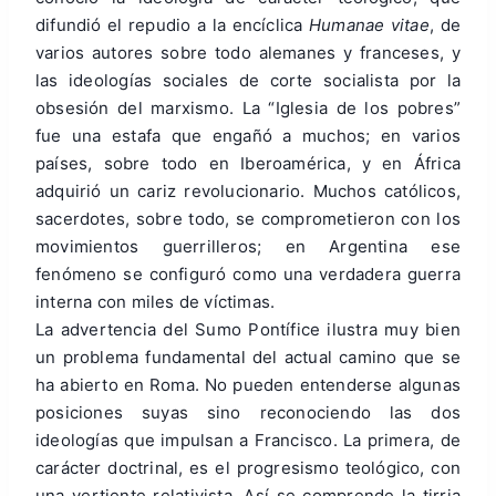
difundió el repudio a la encíclica
Humanae vitae
, de
varios autores sobre todo alemanes y franceses, y
las ideologías sociales de corte socialista por la
obsesión del marxismo. La “Iglesia de los pobres”
fue una estafa que engañó a muchos; en varios
países, sobre todo en Iberoamérica, y en África
adquirió un cariz revolucionario. Muchos católicos,
sacerdotes, sobre todo, se comprometieron con los
movimientos guerrilleros; en Argentina ese
fenómeno se configuró como una verdadera guerra
interna con miles de víctimas.
La advertencia del Sumo Pontífice ilustra muy bien
un problema fundamental del actual camino que se
ha abierto en Roma. No pueden entenderse algunas
posiciones suyas sino reconociendo las dos
ideologías que impulsan a Francisco. La primera, de
carácter doctrinal, es el progresismo teológico, con
una vertiente relativista. Así se comprende la tirria