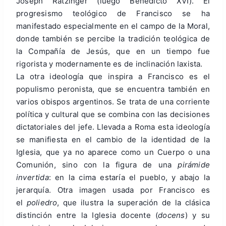
Joseph Ratzinger (luego Benedicto XVI). El
progresismo teológico de Francisco se ha
manifestado especialmente en el campo de la Moral,
donde también se percibe la tradición teológica de
la Compañía de Jesús, que en un tiempo fue
rigorista y modernamente es de inclinación laxista.
La otra ideología que inspira a Francisco es el
populismo peronista, que se encuentra también en
varios obispos argentinos. Se trata de una corriente
política y cultural que se combina con las decisiones
dictatoriales del jefe. Llevada a Roma esta ideología
se manifiesta en el cambio de la identidad de la
Iglesia, que ya no aparece como un Cuerpo o una
Comunión, sino con la figura de una
pirámide
invertida
: en la cima estaría el pueblo, y abajo la
jerarquía. Otra imagen usada por Francisco es
el
poliedro
, que ilustra la superación de la clásica
distinción entre la Iglesia docente (
docens
) y su