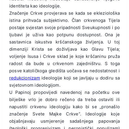
identiteta kao ideologije.
Značenje Crkve provjerava se kada se ekleziološka
istina prihvaća subjektivno. Član crkvenoga Tijela
postaje svjestan svoje pripadnosti Sveukupnosti i po
ljubavi je uživa kao potpunu dostupnost. Ona je
sastavnica iskustva kršćanskoga življenja. U toj
dimenziji Krista se doživljava kao Glavu Tijela;
voljenje Isusa i Crkve sklad je koje kršćaninu pruža
radost da bude u crkvenom zajedništvu. S toga
posve katoličkoga gledišta uočava se nedostatnost i
redukcionizam
ideologije koji se javljaju u dodiru sa
svjetovnom ideologijom.
U Papinoj propovijedi navedenoj na početku ove
bilješke vrlo je dobro rečeno da treba ostaviti ili
napustiti crkvenu ideologiju kako bi se „pronašlo
značenje Svete Majke Crkve“. Ideologije koje
objašnjavaju usmjerenje sadašnjega papovanja
(teološki progresivizam i peronistički populizam)