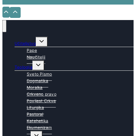
Toggle
Učiteljstvo
child
menu
Pape
Naučitelji
Toggle
Teologija
child
menu
Sveto Pismo
Dogmatika
Moralka
Crkveno pravo
Povijest Crkve
Liturgika
Pastoral
Katehetika
Ekumenizam
Toggle