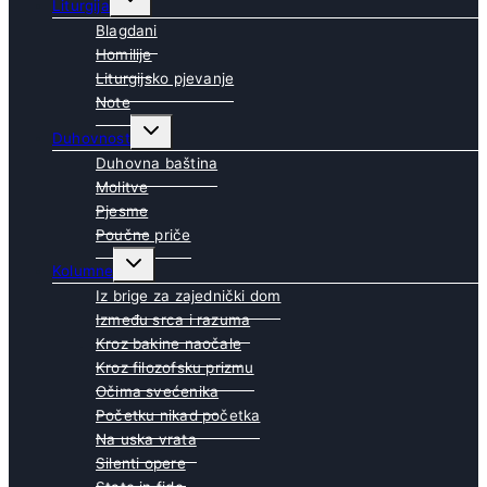
Liturgija
child
menu
Blagdani
Homilije
Liturgijsko pjevanje
Note
Toggle
Duhovnost
child
menu
Duhovna baština
Molitve
Pjesme
Poučne priče
Toggle
Kolumne
child
menu
Iz brige za zajednički dom
Između srca i razuma
Kroz bakine naočale
Kroz filozofsku prizmu
Očima svećenika
Početku nikad početka
Na uska vrata
Silenti opere
State in fide