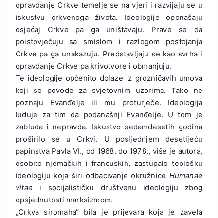
opravdanje Crkve temelje se na vjeri i razvijaju se u
iskustvu crkvenoga života. Ideologije oponašaju
osjećaj Crkve pa ga uništavaju. Prave se da
poistovjećuju sa smislom i razlogom postojanja
Crkve pa ga unakazuju. Predstavljaju se kao svrha i
opravdanje Crkve pa krivotvore i obmanjuju.
Te ideologije općenito dolaze iz grozničavih umova
koji se povode za svjetovnim uzorima. Tako ne
poznaju Evanđelje ili mu proturječe. Ideologija
luduje za tim da podanašnji Evanđelje. U tom je
zabluda i nepravda. Iskustvo sedamdesetih godina
proširilo se u Crkvi. U posljednjem desetljeću
papinstva Pavla VI., od 1968. do 1978., više je autora,
osobito njemačkih i francuskih, zastupalo teološku
ideologiju koja širi odbacivanje okružnice
Humanae
vitae
i socijalističku društvenu ideologiju zbog
opsjednutosti marksizmom.
„Crkva siromaha“ bila je prijevara koja je zavela