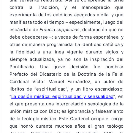
contra la Tradición, y el menosprecio que
experimenta de los católicos apegados a ella, y que
manifiesta todo el tiempo – especialmente, luego del
escándalo de
Fiducia supplicans
, declaración que no
debe obedecerse –; a veces de forma espontánea, y
otras de manera programada. La identidad católica y
la fidelidad a una línea vigente durante siglos y
siempre actualizada, ya no son la inspiración del
Pontificado. Una grave decisión fue nombrar
Prefecto del Dicasterio de la Doctrina de la Fe al
Cardenal Víctor Manuel Fernández, un autor de
libritos de “espiritualidad”, y un libro escandaloso:
“
La pasión mística: espiritualidad y sensualidad
”, en
el que presenta una interpretación sexológica de la
unión mística con Dios; es ignorancia y falseamiento
de la teología mística. Este Cardenal ocupa el cargo
que honró durante muchos años el gran teólogo