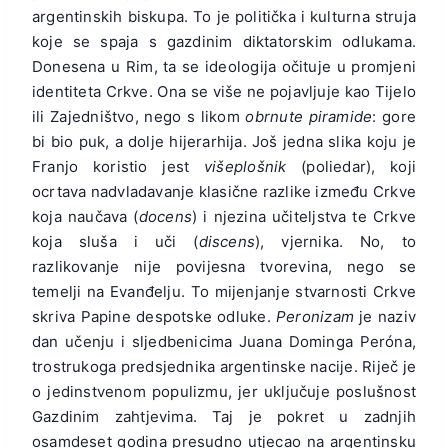
argentinskih biskupa. To je politička i kulturna struja
koje se spaja s gazdinim diktatorskim odlukama.
Donesena u Rim, ta se ideologija očituje u promjeni
identiteta Crkve. Ona se više ne pojavljuje kao Tijelo
ili Zajedništvo, nego s likom
obrnute piramide
: gore
bi bio puk, a dolje hijerarhija. Još jedna slika koju je
Franjo koristio jest
višeplošnik
(poliedar), koji
ocrtava nadvladavanje klasične razlike između Crkve
koja naučava (
docens
) i njezina učiteljstva te Crkve
koja sluša i uči (
discens
), vjernika. No, to
razlikovanje nije povijesna tvorevina, nego se
temelji na Evanđelju. To mijenjanje stvarnosti Crkve
skriva Papine despotske odluke.
Peronizam
je naziv
dan učenju i sljedbenicima Juana Dominga Peróna,
trostrukoga predsjednika argentinske nacije. Riječ je
o jedinstvenom populizmu, jer uključuje poslušnost
Gazdinim zahtjevima. Taj je pokret u zadnjih
osamdeset godina presudno utjecao na argentinsku