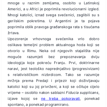
mnoge u raznim zemljama, osobito u Latinskoj
Americi, a u Africi je poprimila revolucionarni izgled.
Mnogi katolici, iznad svega svećenici, zaglibili su s
gerilskim pokretima. U Argentini je ta pojava
poprimila oblik pravoga građanskoga rata s tisućama
žrtava.
Upozorenje vrhovnoga svećenika vrlo dobro
oslikava temeljni problem aktualnoga hoda koji se
otvorio u Rimu. Neka od njegovih stajališta nije
moguće razumjeti bez prepoznavanja dviju
ideologija koje pokreću Franju. Prvi, doktrinarne
naravi, jest teološko naprednjaštvo (progresivizam)
s relativističkom nizbrdicom. Tako se razumije
mržnja prema Predaji i prijezir koji doživljavaju
katolici koji su joj privrženi, a koji se očituje cijelo
vrijeme – osobito nakon sablazni
Fiducia supplicans
,
izjave kojoj se
ne treba pokoravati
, ponekad
spontano, a ponekad programirano.