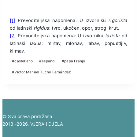
[1]
Prevoditeljska napomena: U izvorniku
rigorista
od latinski
rigidus
: tvrd, ukočen, opor, strog, krut.
[2]
Prevoditeljska napomena: U izvorniku
laxista
od
latinski
laxus
: mlitav, mlohav, labav, popustljiv,
klimav.
Post
#
castellano
#
español
#
papa Franjo
Tags:
#
Víctor Manuel Tucho Fernández
© Sva prava pridržana
2013.-2026. VJERA I DJELA