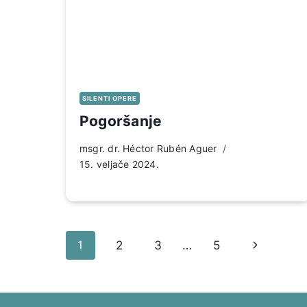
SILENTI OPERE
Pogoršanje
msgr. dr. Héctor Rubén Aguer
15. veljače 2024.
Page
Sljedeća
1
2
3
…
5
navigation
stranica