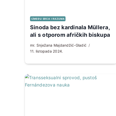
IZMEĐU SRCA I RAZUMA
Sinoda bez kardinala Müllera,
ali s otporom afričkih biskupa
mr. Snježana Majdandžić-Gladić
11. listopada 2024.