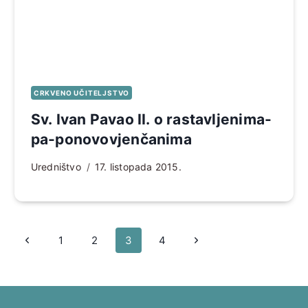
CRKVENO UČITELJSTVO
Sv. Ivan Pavao II. o rastavljenima-
pa-ponovovjenčanima
Uredništvo
17. listopada 2015.
Page
Prethodna
Sljedeća
1
2
3
4
navigation
stranica
stranica