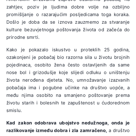
zahtjev, poziv je ljudima dobre volje na ozbiljno
promišljanje o razarajućim posljedicama toga koraka.
Došlo je doba da se iznova zauzmemo za stvaranje
kulture bezuvjetnoga poštovanja života od začeća do
prirodne smrti.
Kako je pokazalo iskustvo u proteklih 25 godina,
ozakonjeni je pobačaj bio razorna sila u životu brojnih
pojedinaca, osobito žena često ostavljenih da same
nose bol i grizodušje koje slijedi odluku o uništenju
života nerođena djeteta. No, umnožavanje izazvanih
pobačaja ima i pogubne učinke na društvo uopće, a
među njima osobito na smanjeno poštovanje prema
životu starih i bolesnih te zapuštenost u ćudorednom
smislu.
Kad zakon odobrava ubojstvo nedužnoga, onda je
razlikovanje između dobra i zla zamračeno
,
a društvo