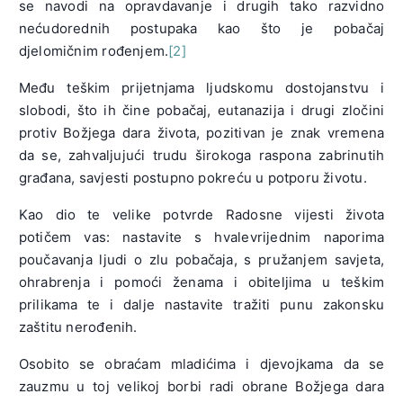
se navodi na opravdavanje i drugih tako razvidno
nećudorednih postupaka kao što je pobačaj
djelomičnim rođenjem.
[2]
Među teškim prijetnjama ljudskomu dostojanstvu i
slobodi, što ih čine pobačaj, eutanazija i drugi zločini
protiv Božjega dara života, pozitivan je znak vremena
da se, zahvaljujući trudu širokoga raspona zabrinutih
građana, savjesti postupno pokreću u potporu životu.
Kao dio te velike potvrde Radosne vijesti života
potičem vas: nastavite s hvalevrijednim naporima
poučavanja ljudi o zlu pobačaja, s pružanjem savjeta,
ohrabrenja i pomoći ženama i obiteljima u teškim
prilikama te i dalje nastavite tražiti punu zakonsku
zaštitu nerođenih.
Osobito se obraćam mladićima i djevojkama da se
zauzmu u toj velikoj borbi radi obrane Božjega dara