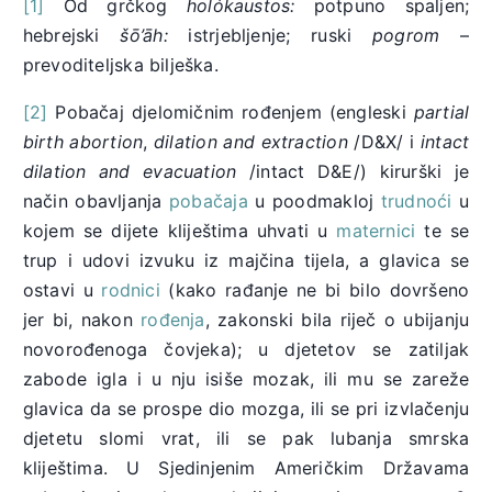
[1]
Od grčkog
holókaustos:
potpuno spaljen;
hebrejski
šō’āh:
istrjebljenje; ruski
pogrom
–
prevoditeljska bilješka.
[2]
Pobačaj djelomičnim rođenjem (engleski
partial
birth abortion
,
dilation and extraction
/D&X/ i
intact
dilation and evacuation
/intact D&E/) kirurški je
način obavljanja
pobačaja
u poodmakloj
trudnoći
u
kojem se dijete kliještima uhvati u
maternici
te se
trup i udovi izvuku iz majčina tijela, a glavica se
ostavi u
rodnici
(kako rađanje ne bi bilo dovršeno
jer bi, nakon
rođenja
, zakonski bila riječ o ubijanju
novorođenoga čovjeka); u djetetov se zatiljak
zabode igla i u nju isiše mozak, ili mu se zareže
glavica da se prospe dio mozga, ili se pri izvlačenju
djetetu slomi vrat, ili se pak lubanja smrska
kliještima. U Sjedinjenim Američkim Državama