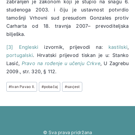
zabranjen je zakonom koji je stupio na snagu 6.
studenoga 2003. i čiju je ustavnost potvrdio
tamošnji Vrhovni sud presudom Gonzales protiv
Carharta od 18. travnja 2007– prevoditeljska
bilješka.
[3]
Engleski
izvornik, prijevodi na:
kastilski
,
portugalski
. Hrvatski prijevod tiskan je u: Stanko
Lasić,
Pravo na rođenje u učenju Crkve
, U Zagrebu
2009., str. 320, § 112.
Post
#
Ivan Pavao II.
#
pobačaj
#
savjest
Tags:
© Sva prava pridržana