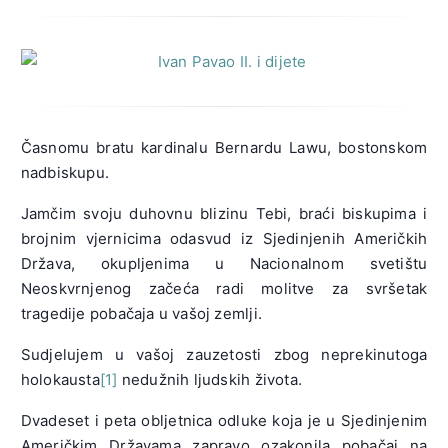
Časnomu bratu kardinalu Bernardu Lawu, bostonskom
nadbiskupu.
Jamčim svoju duhovnu blizinu Tebi, braći biskupima i
brojnim vjernicima odasvud iz Sjedinjenih Američkih
Država, okupljenima u Nacionalnom svetištu
Neoskvrnjenog začeća radi molitve za svršetak
tragedije pobačaja u vašoj zemlji.
Sudjelujem u vašoj zauzetosti zbog neprekinutoga
holokausta
[1]
nedužnih ljudskih života.
Dvadeset i peta obljetnica odluke koja je u Sjedinjenim
Američkim Državama zapravo ozakonila pobačaj na