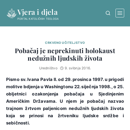
Skip
Vjera i djela
to
content
PORTAL KATOLIČKIH TEOLOGA
CRKVENO UČITELJSTVO
Pobačaj je neprekinuti holokaust
nedužnih ljudskih života
Uredništvo
9. svibnja 2016.
Pismo sv. Ivana Pavla II. od 29. prosinca 1997. u prigodi
molitve bdjenja u Washingtonu 22. siječnja 1998., o 25.
obljetnici ozakonjenja pobačaja u Sjedinjenim
Američkim Državama. U njem je pobačaj nazvao
trajnom žrtvom paljenicom nedužnih ljudskih života
koja se prinosi na žrtveniku ljudske srdžbe i
sebičnosti.