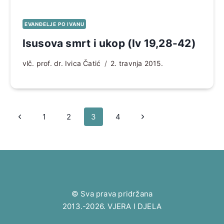
EVANĐELJE PO IVANU
Isusova smrt i ukop (Iv 19,28-42)
vlč. prof. dr. Ivica Čatić
2. travnja 2015.
Page
Prethodna
Sljedeća
1
2
3
4
navigation
stranica
stranica
© Sva prava pridržana
2013.-2026. VJERA I DJELA