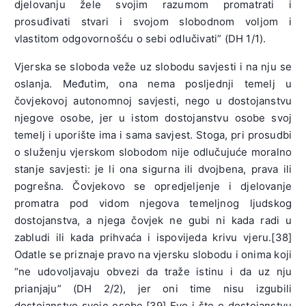
djelovanju žele svojim razumom promatrati i
prosuđivati stvari i svojom slobodnom voljom i
vlastitom odgovornošću o sebi odlučivati” (DH 1/1).
Vjerska se sloboda veže uz slobodu savjesti i na nju se
oslanja. Međutim, ona nema posljednji temelj u
čovjekovoj autonomnoj savjesti, nego u dostojanstvu
njegove osobe, jer u istom dostojanstvu osobe svoj
temelj i uporište ima i sama savjest. Stoga, pri prosudbi
o služenju vjerskom slobodom nije odlučujuće moralno
stanje savjesti: je li ona sigurna ili dvojbena, prava ili
pogrešna. Čovjekovo se opredjeljenje i djelovanje
promatra pod vidom njegova temeljnog ljudskog
dostojanstva, a njega čovjek ne gubi ni kada radi u
zabludi ili kada prihvaća i ispovijeda krivu vjeru.[38]
Odatle se priznaje pravo na vjersku slobodu i onima koji
“ne udovoljavaju obvezi da traže istinu i da uz nju
prianjaju” (DH 2/2), jer oni time nisu izgubili
dostojanstvo svoje osobe.[39] Evo i što o dostojanstvu