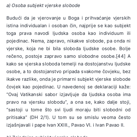
a) Osoba subjekt vjerske slobode
Budući da je vjerovanje u Boga i prihvaćanje vjerskih
istina individualan i osoban čin, najprije se kao subjekt
toga prava navodi ljudska osoba kao individuum ili
pojedinac. Nema, zapravo, nikakve slobode, pa onda ni
vjerske, koja ne bi bila sloboda ljudske osobe. Bolje
rečeno, postoje zapravo samo slobodne osobe.[44] A
kako se vjerska sloboda temelji na dostojanstvu ljudske
osobe, a to dostojanstvo pripada svakome čovjeku, bez
ikakve razlike, onda je primarni subjekt vjerske slobode
čovjek kao pojedinac. U navedenoj se deklaraciji kaže:
“Ovaj Vatikanski sabor izjavljuje da ljudska osoba ima
pravo na vjersku slobodu”, a ona se, kako dalje stoji,
“sastoji u tome što svi ljudi moraju biti slobodni od
pritisaka” (DH 2/1). U tom su se smislu veoma često
izjašnjavali i pape Ivan XXIII., Pavao VI. i Ivan Pavao II.