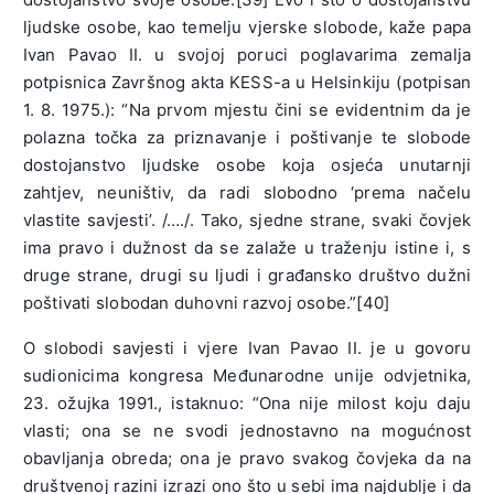
ljudske osobe, kao temelju vjerske slobode, kaže papa
Ivan Pavao II. u svojoj poruci poglavarima zemalja
potpisnica Završnog akta KESS-a u Helsinkiju (potpisan
1. 8. 1975.): “Na prvom mjestu čini se evidentnim da je
polazna točka za priznavanje i poštivanje te slobode
dostojanstvo ljudske osobe koja osjeća unutarnji
zahtjev, neuništiv, da radi slobodno ‘prema načelu
vlastite savjesti’. /…./. Tako, sjedne strane, svaki čovjek
ima pravo i dužnost da se zalaže u traženju istine i, s
druge strane, drugi su ljudi i građansko društvo dužni
poštivati slobodan duhovni razvoj osobe.”[40]
O slobodi savjesti i vjere Ivan Pavao II. je u govoru
sudionicima kongresa Međunarodne unije odvjetnika,
23. ožujka 1991., istaknuo: “Ona nije milost koju daju
vlasti; ona se ne svodi jednostavno na mogućnost
obavljanja obreda; ona je pravo svakog čovjeka da na
društvenoj razini izrazi ono što u sebi ima najdublje i da