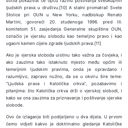
štitila pokazivat će opću razinu poštivanja sveukupnih
ljudskih prava u društvu.[10] A stalni promatrač Svete
Stolice pri OUN u New Yorku, nadbiskup Renato
Martini, govoreći 20. studenoga 1996. pred III.
komitetom 51. zasjedanja Generalne skupštine OUN,
označio je vjersku slobodu kao temeljno pravo i kao
ugaoni kamen cijele zgrade ljudskih prava.[11]
Ako je vjerska sloboda uistinu tako važna za čovjeka, i
ako zauzima tako istaknuto mjesto među općim ili
temeljnim ljudskim pravima, onda je opravdano i
razumljivo, zapravo nužno, da se u okviru šire teme:
“Ljudska prava i Katolička crkva”, pozabavimo i
pitanjima: što Katolička crkva drži o vjerskoj slobodi, i
kako se ona zauzima za priznavanje i poštivanje vjerske
slobode.
Ovo će izlaganje biti podijeljeno u dva dijela. U prvom
ćemo vidjeti kakvo je doktrinalno gledanje Katoličke