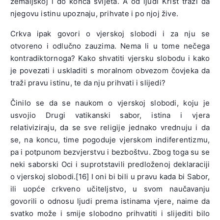
zemaljskoj i do konca svijeta. A od ljudi Krist traži da
njegovu istinu upoznaju, prihvate i po njoj žive.
Crkva ipak govori o vjerskoj slobodi i za nju se
otvoreno i odlučno zauzima. Nema li u tome nečega
kontradiktornoga? Kako shvatiti vjersku slobodu i kako
je povezati i uskladiti s moralnom obvezom čovjeka da
traži pravu istinu, te da nju prihvati i slijedi?
Činilo se da se naukom o vjerskoj slobodi, koju je
usvojio Drugi vatikanski sabor, istina i vjera
relativiziraju, da se sve religije jednako vrednuju i da
se, na koncu, time pogoduje vjerskom indiferentizmu,
pa i potpunom bezvjerstvu i bezboštvu. Zbog toga su se
neki saborski Oci i suprotstavili predloženoj deklaraciji
o vjerskoj slobodi.[16] I oni bi bili u pravu kada bi Sabor,
ili uopće crkveno učiteljstvo, u svom naučavanju
govorili o odnosu ljudi prema istinama vjere, naime da
svatko može i smije slobodno prihvatiti i slijediti bilo