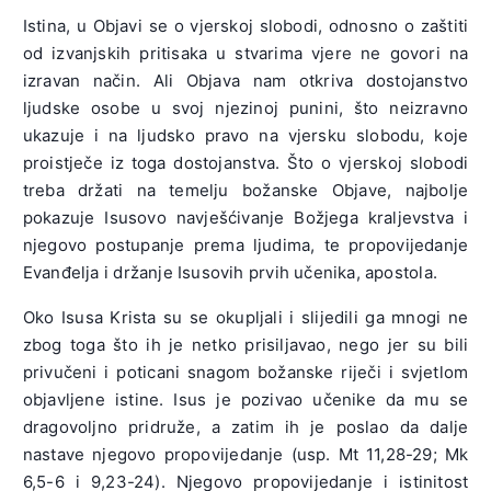
Istina, u Objavi se o vjerskoj slobodi, odnosno o zaštiti
od izvanjskih pritisaka u stvarima vjere ne govori na
izravan način. Ali Objava nam otkriva dostojanstvo
ljudske osobe u svoj njezinoj punini, što neizravno
ukazuje i na ljudsko pravo na vjersku slobodu, koje
proistječe iz toga dostojanstva. Što o vjerskoj slobodi
treba držati na temelju božanske Objave, najbolje
pokazuje Isusovo navješćivanje Božjega kraljevstva i
njegovo postupanje prema ljudima, te propovijedanje
Evanđelja i držanje Isusovih prvih učenika, apostola.
Oko Isusa Krista su se okupljali i slijedili ga mnogi ne
zbog toga što ih je netko prisiljavao, nego jer su bili
privučeni i poticani snagom božanske riječi i svjetlom
objavljene istine. Isus je pozivao učenike da mu se
dragovoljno pridruže, a zatim ih je poslao da dalje
nastave njegovo propovijedanje (usp. Mt 11,28-29; Mk
6,5-6 i 9,23-24). Njegovo propovijedanje i istinitost