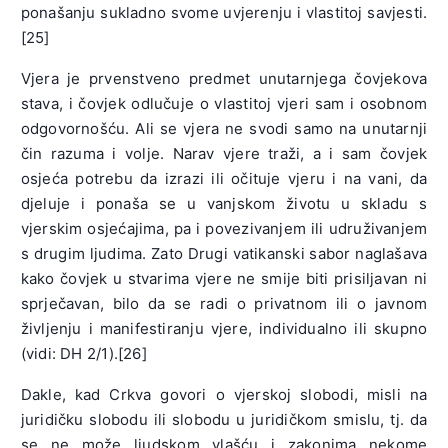
ponašanju sukladno svome uvjerenju i vlastitoj savjesti.
[25]
Vjera je prvenstveno predmet unutarnjega čovjekova
stava, i čovjek odlučuje o vlastitoj vjeri sam i osobnom
odgovornošću. Ali se vjera ne svodi samo na unutarnji
čin razuma i volje. Narav vjere traži, a i sam čovjek
osjeća potrebu da izrazi ili očituje vjeru i na vani, da
djeluje i ponaša se u vanjskom životu u skladu s
vjerskim osjećajima, pa i povezivanjem ili udruživanjem
s drugim ljudima. Zato Drugi vatikanski sabor naglašava
kako čovjek u stvarima vjere ne smije biti prisiljavan ni
sprječavan, bilo da se radi o privatnom ili o javnom
življenju i manifestiranju vjere, individualno ili skupno
(vidi: DH 2/1).[26]
Dakle, kad Crkva govori o vjerskoj slobodi, misli na
juridičku slobodu ili slobodu u juridičkom smislu, tj. da
se ne može ljudskom vlašću i zakonima nekome