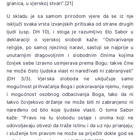
granica, u vjerskoj stvari”.[21]
U skladu je sa samom prirodom vjere da se iz nje
isključi svaka vrsta izvanjskih pritisaka od strane drugih
ljudi (usp. DH 10), i stoga je razumljivo što Sabor u
deklaraciji o vjerskoj slobodi kaže: “Ostvarivanje
religije, po samoj njezinoj naravi, sastoji se najprije u
unutarnjim dragovoljnim i slobodnim činima kojima
čovjek sebe izravno usmjerava prema Bogu: takve čine
ne može čisto ljudska vlast ni naređivati ni zabranjivati”
(DH 3/3). Vjerska sloboda ne uključuje samo
mogućnost prihvaćanja Boga i pokoravanja njemu, nego
i mogućnost osobnog odbacivanja Boga, tako da ni
takvo čovjekovo držanje ne može biti ni zabranjeno ni
naređeno od bilo koje ljudske vlasti. O tome Sabor
kaže: “Pravo na tu slobodu ostaje i onima koji ne
udovoljavaju obvezi da traže istinu i da uz nju prianjaju;
i služenje tim pravom ne može se priječiti dokle god se