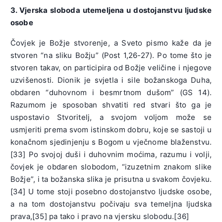
3. Vjerska sloboda utemeljena u dostojanstvu ljudske
osobe
Čovjek je Božje stvorenje, a Sveto pismo kaže da je
stvoren “na sliku Božju” (Post 1,26-27). Po tome što je
stvoren takav, on participira od Božje veličine i njegove
uzvišenosti. Dionik je svjetla i sile božanskoga Duha,
obdaren “duhovnom i besmrtnom dušom” (GS 14).
Razumom je sposoban shvatiti red stvari što ga je
uspostavio Stvoritelj, a svojom voljom može se
usmjeriti prema svom istinskom dobru, koje se sastoji u
konačnom sjedinjenju s Bogom u vječnome blaženstvu.
[33] Po svojoj duši i duhovnim moćima, razumu i volji,
čovjek je obdaren slobodom, “izuzetnim znakom slike
Božje”, i ta božanska slika je prisutna u svakom čovjeku.
[34] U tome stoji posebno dostojanstvo ljudske osobe,
a na tom dostojanstvu počivaju sva temeljna ljudska
prava,[35] pa tako i pravo na vjersku slobodu.[36]