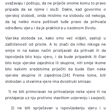
uvažavaju i poštuju, da ne priječe onome komu to pravo
pripada da se njime i služi. Dakle, kad govorimo o
vjerskoj slobodi, onda mislimo na slobodu od nekoga,
da taj netko mora poštivati tuđe pravo da prihvaća
određenu vjeru i da je prakticira u osobnom životu.
Vjerska sloboda se, kako smo već vidjeli, sastoji u
zaštićenosti od prisile. A to znači da nitko nikoga ne
smije ni na kakav način prisiljavati da prihvati ili da
ispovijeda bilo koju vjeru, i da bude pripadnik ili član
bilo koje vjerske zajednice ili skupine, niti smije ikome
bilo kakvim sredstvima priječiti da bude član neke
vjerske skupine ili zajednice.[24] Prema tome, biti
slobodan u stvarima vjere ima dvostruki smisao:
1) ne biti primoravan na prihvaćanje neke vjere ili na
pristajanje uz nju protivno vlastitom uvjerenju i savjesti;
2) ne biti sprječavan u ispovijedanju vjeru i u