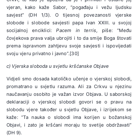
vjeran, kako kaže Sabor, “pogađaju i vežu ljudsku
savjest” (DH 1/3). O tijesnoj povezanosti vjerske
slobode i slobode savjesti papa Ivan XXIII. u svojoj
socijalnoj enciklici:
Pacem in terris,
piše: “Među
čovjekova prava valja ubrojiti i to da smije Boga štovati
prema ispravnom zahtjevu svoje savjesti i ispovijedati
svoju vjeru privatno i javno”.[30]
c) Vjerska sloboda u svjetlu kršćanske Objave
Vidjeli smo dosada katoličko učenje o vjerskoj slobodi,
promatrano u svjetlu razuma. Ali za Crkvu u njezinu
naučavanju osobito je važan izvor Objava. U saborskoj
deklaraciji o vjerskoj slobodi govori se o pravu na
slobodu vjere također u svjetlu Objave, i izrijekom se
kaže: “Ta nauka o slobodi ima korijen u božanskoj
Objavi, i zato je kršćani moraju to svetije obdržavati”
(DH 9).