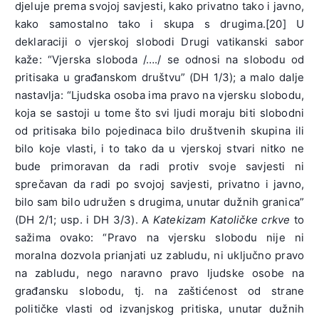
djeluje prema svojoj savjesti, kako privatno tako i javno,
kako samostalno tako i skupa s drugima.[20] U
deklaraciji o vjerskoj slobodi Drugi vatikanski sabor
kaže: “Vjerska sloboda /…./ se odnosi na slobodu od
pritisaka u građanskom društvu” (DH 1/3); a malo dalje
nastavlja: “Ljudska osoba ima pravo na vjersku slobodu,
koja se sastoji u tome što svi ljudi moraju biti slobodni
od pritisaka bilo pojedinaca bilo društvenih skupina ili
bilo koje vlasti, i to tako da u vjerskoj stvari nitko ne
bude primoravan da radi protiv svoje savjesti ni
sprečavan da radi po svojoj savjesti, privatno i javno,
bilo sam bilo udružen s drugima, unutar dužnih granica”
(DH 2/1; usp. i DH 3/3). A
Katekizam Katoličke crkve
to
sažima ovako: “Pravo na vjersku slobodu nije ni
moralna dozvola prianjati uz zabludu, ni uključno pravo
na zabludu, nego naravno pravo ljudske osobe na
građansku slobodu, tj. na zaštićenost od strane
političke vlasti od izvanjskog pritiska, unutar dužnih