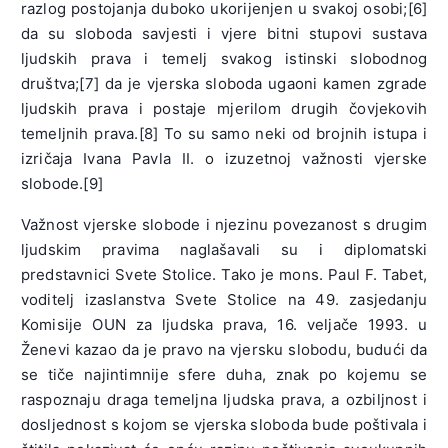
razlog postojanja duboko ukorijenjen u svakoj osobi;[6]
da su sloboda savjesti i vjere bitni stupovi sustava
ljudskih prava i temelj svakog istinski slobodnog
društva;[7] da je vjerska sloboda ugaoni kamen zgrade
ljudskih prava i postaje mjerilom drugih čovjekovih
temeljnih prava.[8] To su samo neki od brojnih istupa i
izričaja Ivana Pavla II. o izuzetnoj važnosti vjerske
slobode.[9]
Važnost vjerske slobode i njezinu povezanost s drugim
ljudskim pravima naglašavali su i diplomatski
predstavnici Svete Stolice. Tako je mons. Paul F. Tabet,
voditelj izaslanstva Svete Stolice na 49. zasjedanju
Komisije OUN za ljudska prava, 16. veljače 1993. u
Ženevi kazao da je pravo na vjersku slobodu, budući da
se tiče najintimnije sfere duha, znak po kojemu se
raspoznaju draga temeljna ljudska prava, a ozbiljnost i
dosljednost s kojom se vjerska sloboda bude poštivala i