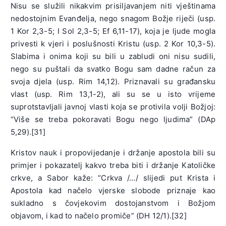
Nisu se služili nikakvim prisiljavanjem niti vještinama
nedostojnim Evanđelja, nego snagom Božje riječi (usp.
1 Kor 2,3-5; I Sol 2,3-5; Ef 6,11-17), koja je ljude mogla
privesti k vjeri i poslušnosti Kristu (usp. 2 Kor 10,3-5).
Slabima i onima koji su bili u zabludi oni nisu sudili,
nego su puštali da svatko Bogu sam dadne račun za
svoja djela (usp. Rim 14,12). Priznavali su građansku
vlast (usp. Rim 13,1-2), ali su se u isto vrijeme
suprotstavljali javnoj vlasti koja se protivila volji Božjoj:
“Više se treba pokoravati Bogu nego ljudima” (DAp
5,29).[31]
Kristov nauk i propovijedanje i držanje apostola bili su
primjer i pokazatelj kakvo treba biti i držanje Katoličke
crkve, a Sabor kaže: “Crkva /…/ slijedi put Krista i
Apostola kad načelo vjerske slobode priznaje kao
sukladno s čovjekovim dostojanstvom i Božjom
objavom, i kad to načelo promiče” (DH 12/1).[32]