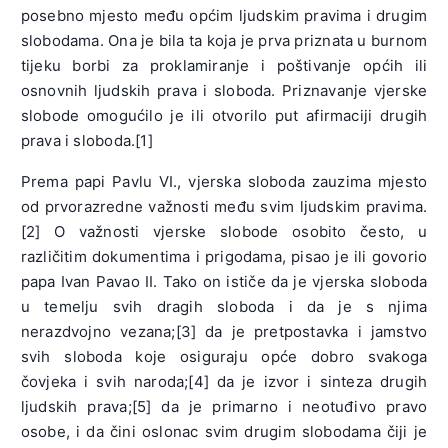
posebno mjesto među općim ljudskim pravima i drugim
slobodama. Ona je bila ta koja je prva priznata u burnom
tijeku borbi za proklamiranje i poštivanje općih ili
osnovnih ljudskih prava i sloboda. Priznavanje vjerske
slobode omogućilo je ili otvorilo put afirmaciji drugih
prava i sloboda.[1]
Prema papi Pavlu VI., vjerska sloboda zauzima mjesto
od prvorazredne važnosti među svim ljudskim pravima.
[2] O važnosti vjerske slobode osobito često, u
različitim dokumentima i prigodama, pisao je ili govorio
papa Ivan Pavao II. Tako on ističe da je vjerska sloboda
u temelju svih dragih sloboda i da je s njima
nerazdvojno vezana;[3] da je pretpostavka i jamstvo
svih sloboda koje osiguraju opće dobro svakoga
čovjeka i svih naroda;[4] da je izvor i sinteza drugih
ljudskih prava;[5] da je primarno i neotuđivo pravo
osobe, i da čini oslonac svim drugim slobodama čiji je