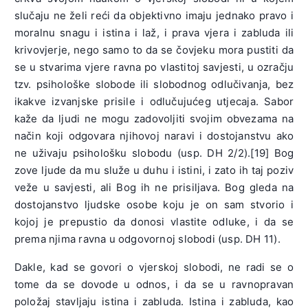
slučaju ne želi reći da objektivno imaju jednako pravo i
moralnu snagu i istina i laž, i prava vjera i zabluda ili
krivovjerje, nego samo to da se čovjeku mora pustiti da
se u stvarima vjere ravna po vlastitoj savjesti, u ozračju
tzv. psihološke slobode ili slobodnog odlučivanja, bez
ikakve izvanjske prisile i odlučujućeg utjecaja. Sabor
kaže da ljudi ne mogu zadovoljiti svojim obvezama na
način koji odgovara njihovoj naravi i dostojanstvu ako
ne uživaju psihološku slobodu (usp. DH 2/2).[19] Bog
zove ljude da mu služe u duhu i istini, i zato ih taj poziv
veže u savjesti, ali Bog ih ne prisiljava. Bog gleda na
dostojanstvo ljudske osobe koju je on sam stvorio i
kojoj je prepustio da donosi vlastite odluke, i da se
prema njima ravna u odgovornoj slobodi (usp. DH 11).
Dakle, kad se govori o vjerskoj slobodi, ne radi se o
tome da se dovode u odnos, i da se u ravnopravan
položaj stavljaju istina i zabluda. Istina i zabluda, kao