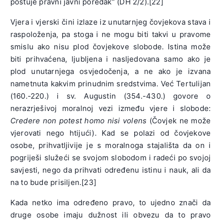
poštuje pravni javni poredak” (DH 2/2).[22]
Vjera i vjerski čini izlaze iz unutarnjeg čovjekova stava i
raspoloženja, pa stoga i ne mogu biti takvi u pravome
smislu ako nisu plod čovjekove slobode. Istina može
biti prihvaćena, ljubljena i nasljedovana samo ako je
plod unutarnjega osvjedočenja, a ne ako je izvana
nametnuta kakvim prinudnim sredstvima. Već Tertulijan
(160.-220.) i sv. Augustin (354.-430.) govore o
nerazrješivoj moralnoj vezi između vjere i slobode:
Credere non potest homo nisi volens
(Čovjek ne može
vjerovati nego htijući). Kad se polazi od čovjekove
osobe, prihvatljivije je s moralnoga stajališta da on i
pogriješi služeći se svojom slobodom i radeći po svojoj
savjesti, nego da prihvati određenu istinu i nauk, ali da
na to bude prisiljen.[23]
Kada netko ima određeno pravo, to ujedno znači da
druge osobe imaju dužnost ili obvezu da to pravo