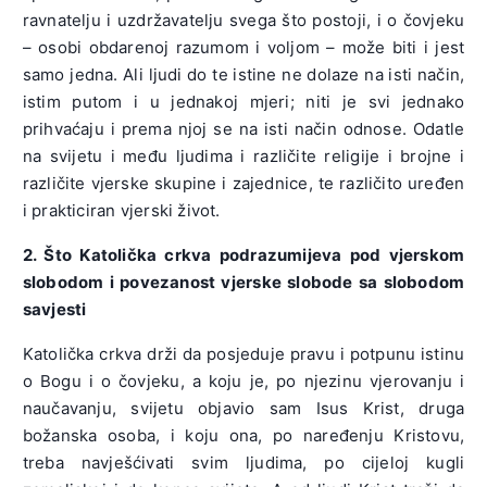
ravnatelju i uzdržavatelju svega što postoji, i o čovjeku
– osobi obdarenoj razumom i voljom – može biti i jest
samo jedna. Ali ljudi do te istine ne dolaze na isti način,
istim putom i u jednakoj mjeri; niti je svi jednako
prihvaćaju i prema njoj se na isti način odnose. Odatle
na svijetu i među ljudima i različite religije i brojne i
različite vjerske skupine i zajednice, te različito uređen
i prakticiran vjerski život.
2. Što Katolička crkva podrazumijeva pod vjerskom
slobodom
i povezanost vjerske slobode sa slobodom
savjesti
Katolička crkva drži da posjeduje pravu i potpunu istinu
o Bogu i o čovjeku, a koju je, po njezinu vjerovanju i
naučavanju, svijetu objavio sam Isus Krist, druga
božanska osoba, i koju ona, po naređenju Kristovu,
treba navješćivati svim ljudima, po cijeloj kugli