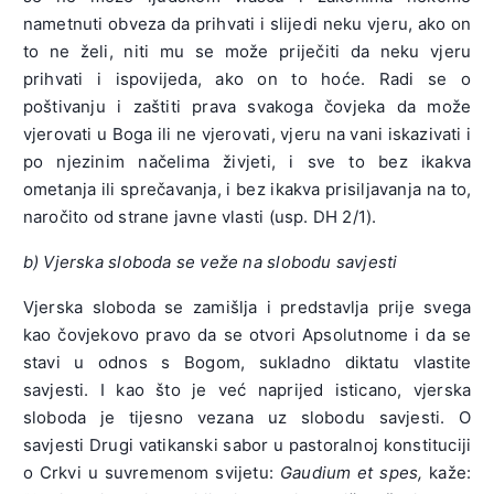
nametnuti obveza da prihvati i slijedi neku vjeru, ako on
to ne želi, niti mu se može priječiti da neku vjeru
prihvati i ispovijeda, ako on to hoće. Radi se o
poštivanju i zaštiti prava svakoga čovjeka da može
vjerovati u Boga ili ne vjerovati, vjeru na vani iskazivati i
po njezinim načelima živjeti, i sve to bez ikakva
ometanja ili sprečavanja, i bez ikakva prisiljavanja na to,
naročito od strane javne vlasti (usp. DH 2/1).
b) Vjerska sloboda se veže na slobodu savjesti
Vjerska sloboda se zamišlja i predstavlja prije svega
kao čovjekovo pravo da se otvori Apsolutnome i da se
stavi u odnos s Bogom, sukladno diktatu vlastite
savjesti. I kao što je već naprijed isticano, vjerska
sloboda je tijesno vezana uz slobodu savjesti. O
savjesti Drugi vatikanski sabor u pastoralnoj konstituciji
o Crkvi u suvremenom svijetu:
Gaudium et spes,
kaže: