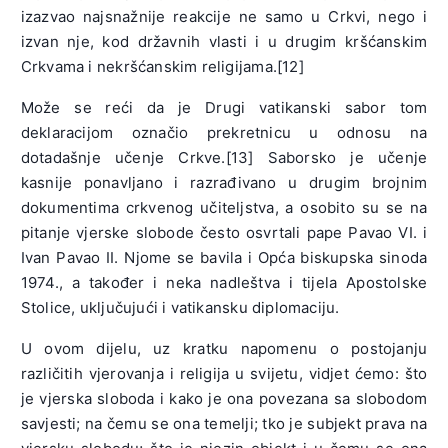
izazvao najsnažnije reakcije ne samo u Crkvi, nego i
izvan nje, kod državnih vlasti i u drugim kršćanskim
Crkvama i nekršćanskim religijama.[12]
Može se reći da je Drugi vatikanski sabor tom
deklaracijom označio prekretnicu u odnosu na
dotadašnje učenje Crkve.[13] Saborsko je učenje
kasnije ponavljano i razrađivano u drugim brojnim
dokumentima crkvenog učiteljstva, a osobito su se na
pitanje vjerske slobode često osvrtali pape Pavao VI. i
Ivan Pavao II. Njome se bavila i Opća biskupska sinoda
1974., a također i neka nadleštva i tijela Apostolske
Stolice, uključujući i vatikansku diplomaciju.
U ovom dijelu, uz kratku napomenu o postojanju
različitih vjerovanja i religija u svijetu, vidjet ćemo: što
je vjerska sloboda i kako je ona povezana sa slobodom
savjesti; na čemu se ona temelji; tko je subjekt prava na