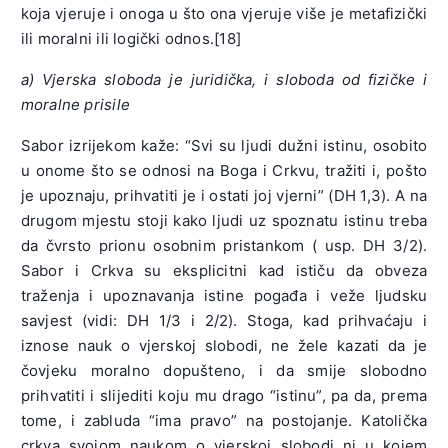
koja vjeruje i onoga u što ona vjeruje više je metafizički
ili moralni ili logički odnos.[18]
a) Vjerska sloboda je juridička, i sloboda od fizičke i
moralne prisile
Sabor izrijekom kaže: “Svi su ljudi dužni istinu, osobito
u onome što se odnosi na Boga i Crkvu, tražiti i, pošto
je upoznaju, prihvatiti je i ostati joj vjerni” (DH 1,3). A na
drugom mjestu stoji kako ljudi uz spoznatu istinu treba
da čvrsto prionu osobnim pristankom ( usp. DH 3/2).
Sabor i Crkva su eksplicitni kad ističu da obveza
traženja i upoznavanja istine pogađa i veže ljudsku
savjest (vidi: DH 1/3 i 2/2). Stoga, kad prihvaćaju i
iznose nauk o vjerskoj slobodi, ne žele kazati da je
čovjeku moralno dopušteno, i da smije slobodno
prihvatiti i slijediti koju mu drago “istinu”, pa da, prema
tome, i zabluda “ima pravo” na postojanje. Katolička
crkva svojom naukom o vjerskoj slobodi ni u kojem