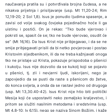
naučavanja pratila su i potvrđivala brojna čudesa, a ne
nikakva prijetnja i prisiljavanje (usp. Mt 11,20-24; Rim
12,19-20; 2 Sol 1,8). Isus je ponudio ljudima spasenje, a
zavisi od volje svakog čovjeka pojedinačno hoće li ga
uistinu i postići. On je rekao: “Tko bude vjerovao i
pokrsti se, spasit će se; tko ne bude vjerovao, osudit će
se” (Mt 16,16). Da Isus Krist nije pribjegavao, i da se ne
smije pribjegavati prisili da bi netko povjerovao i postao
Kristovim sljedbenikom, ili da ne treba kažnjavati onoga
tko ne pristaje uz Krista, pokazuje prispodoba o pšenici
i kukolju. Isus nije dozvolio da se kukolj koji se pojavio
u pšenici, tj. zli i nevjerni ljudi, iskorijeni, nego je
zapovjedio da se pusti da raste s pšenicom do žetve,
do konca svijeta, a onda da se rastavi jedno od drugoga
(usp. Mt 13,30.40-42). Isus Krist nije htio biti politički
Mesija koji će uspostaviti neko zemaljsko kraljevstvo, i
pritom se služiti nasilnim metodama i sredstvima (usp.
Mt 4,8-10; Iv 6,15), nego se naziva Sinom Božjim, i kaže