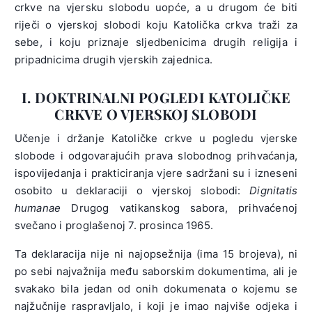
crkve na vjersku slobodu uopće, a u drugom će biti
riječi o vjerskoj slobodi koju Katolička crkva traži za
sebe, i koju priznaje sljedbenicima drugih religija i
pripadnicima drugih vjerskih zajednica.
I. DOKTRINALNI POGLEDI KATOLIČKE
CRKVE O VJERSKOJ SLOBODI
Učenje i držanje Katoličke crkve u pogledu vjerske
slobode i odgovarajućih prava slobodnog prihvaćanja,
ispovijedanja i prakticiranja vjere sadržani su i izneseni
osobito u deklaraciji o vjerskoj slobodi:
Dignitatis
humanae
Drugog vatikanskog sabora, prihvaćenoj
svečano i proglašenoj 7. prosinca 1965.
Ta deklaracija nije ni najopsežnija (ima 15 brojeva), ni
po sebi najvažnija među saborskim dokumentima, ali je
svakako bila jedan od onih dokumenata o kojemu se
najžučnije raspravljalo, i koji je imao najviše odjeka i