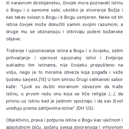
ili naravnom dostojanstvu, čovjek mora poznavati istinu
o Bogu i o samome sebi, ukoliko je stvorenje Božje i
kao takav ovisan o Bogu i k Bogu usmjeren. Neke od tih
istina čovjek može dokučiti samim svojim razumom, a
druge mu se obznanjuju i otkrivaju putem božanske
objave.
Traženje i upoznavanje istina a Bogu i o čovjeku, zatim
prihvaćanje i vjernost spoznatoj istini i življenje
sukladno tim istinama, nije čovjeku prepušteno na
volju, nego je to moralna obveza koja pogađa i veže
ljudsku savjest.[15] U tom smislu Drugi vatikanski sabor
kaže: “Ljudi su dužni moralnom obvezom da traže
istinu, u prvom redu onu koja se tiče religije /…/, da
prionu uz istinu kad je jednom spoznaju i da sav život
uređuju prema zahtjevima istine” (DH 1/2).
Objektivno, prava i potpuna istina o Bogu kao vječnom i
apsolutnom biću, počelu svega stvorenoga i vrhovnom