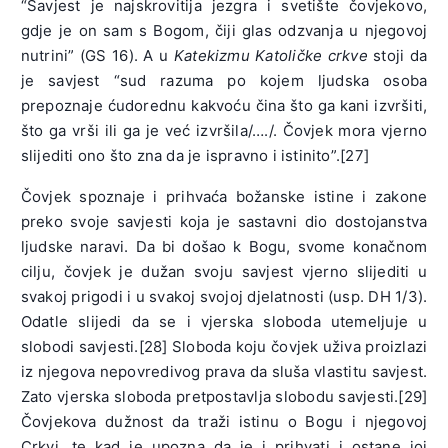
“Savjest je najskrovitija jezgra i svetište čovjekovo,
gdje je on sam s Bogom, čiji glas odzvanja u njegovoj
nutrini” (GS 16). A u
Katekizmu Katoličke crkve
stoji da
je savjest “sud razuma po kojem ljudska osoba
prepoznaje ćudorednu kakvoću čina što ga kani izvršiti,
što ga vrši ili ga je već izvršila/…./. Čovjek mora vjerno
slijediti ono što zna da je ispravno i istinito”.[27]
Čovjek spoznaje i prihvaća božanske istine i zakone
preko svoje savjesti koja je sastavni dio dostojanstva
ljudske naravi. Da bi došao k Bogu, svome konačnom
cilju, čovjek je dužan svoju savjest vjerno slijediti u
svakoj prigodi i u svakoj svojoj djelatnosti (usp. DH 1/3).
Odatle slijedi da se i vjerska sloboda utemeljuje u
slobodi savjesti.[28] Sloboda koju čovjek uživa proizlazi
iz njegova nepovredivog prava da sluša vlastitu savjest.
Zato vjerska sloboda pretpostavlja slobodu savjesti.[29]
Čovjekova dužnost da traži istinu o Bogu i njegovoj
Crkvi, te kad je upozna da je i prihvati i ostane joj