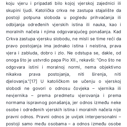
koju vjeru i pripadati bilo kojoj vjerskoj zajednici ili
skupini ljudi. Katolička crkva ne zastupa stajalište da
postoji potpuna sloboda u pogledu prihvaćanja ili
odbijanja određenih vjerskih istina ili nauka, kao i
moralnih načela i njima odgovarajućeg ponašanja. Kad
Crkva zastupa vjersku slobodu, ne misli se time reći da
pravo postojanja ima jednako istina i neistina, prava
vjera i zabluda, dobro i zlo. Ne odstupa se, dakle, od
onoga što je ustvrdio papa Pio XII., rekavši: “Ono što ne
odgovara istini i moralnoj normi, nema objektivno
nikakva prava postojanja, niti širenja, niti
djelovanja.”[17] U katoličkom se učenju o vjerskoj
slobodi ne govori o odnosu čovjeka – vjernika ili
nevjernika – prema predmetu vjerovanja i prema
normama ispravnog ponašanja, jer odnos između neke
osobe i određenih vjerskih istina i moralnih načela nije
pravni odnos. Pravni odnos je uvijek interpersonalni –
postoji samo među osobama – a odnos između osobe