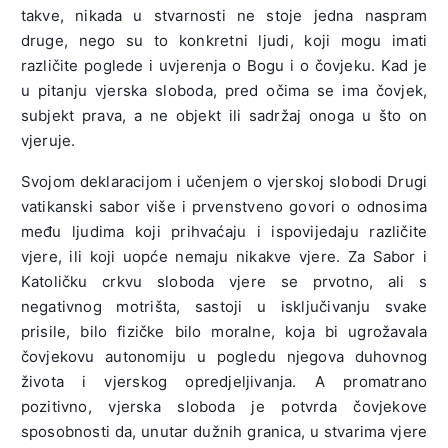
takve, nikada u stvarnosti ne stoje jedna naspram
druge, nego su to konkretni ljudi, koji mogu imati
različite poglede i uvjerenja o Bogu i o čovjeku. Kad je
u pitanju vjerska sloboda, pred očima se ima čovjek,
subjekt prava, a ne objekt ili sadržaj onoga u što on
vjeruje.
Svojom deklaracijom i učenjem o vjerskoj slobodi Drugi
vatikanski sabor više i prvenstveno govori o odnosima
među ljudima koji prihvaćaju i ispovijedaju različite
vjere, ili koji uopće nemaju nikakve vjere. Za Sabor i
Katoličku crkvu sloboda vjere se prvotno, ali s
negativnog motrišta, sastoji u isključivanju svake
prisile, bilo fizičke bilo moralne, koja bi ugrožavala
čovjekovu autonomiju u pogledu njegova duhovnog
života i vjerskog opredjeljivanja. A promatrano
pozitivno, vjerska sloboda je potvrda čovjekove
sposobnosti da, unutar dužnih granica, u stvarima vjere