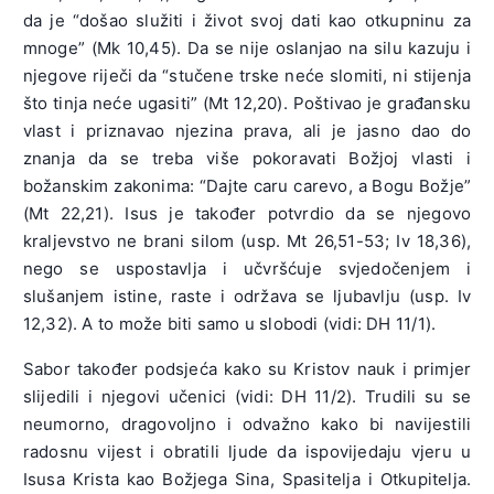
da je “došao služiti i život svoj dati kao otkupninu za
mnoge” (Mk 10,45). Da se nije oslanjao na silu kazuju i
njegove riječi da “stučene trske neće slomiti, ni stijenja
što tinja neće ugasiti” (Mt 12,20). Poštivao je građansku
vlast i priznavao njezina prava, ali je jasno dao do
znanja da se treba više pokoravati Božjoj vlasti i
božanskim zakonima: “Dajte caru carevo, a Bogu Božje”
(Mt 22,21). Isus je također potvrdio da se njegovo
kraljevstvo ne brani silom (usp. Mt 26,51-53; Iv 18,36),
nego se uspostavlja i učvršćuje svjedočenjem i
slušanjem istine, raste i održava se ljubavlju (usp. Iv
12,32). A to može biti samo u slobodi (vidi: DH 11/1).
Sabor također podsjeća kako su Kristov nauk i primjer
slijedili i njegovi učenici (vidi: DH 11/2). Trudili su se
neumorno, dragovoljno i odvažno kako bi navijestili
radosnu vijest i obratili ljude da ispovijedaju vjeru u
Isusa Krista kao Božjega Sina, Spasitelja i Otkupitelja.