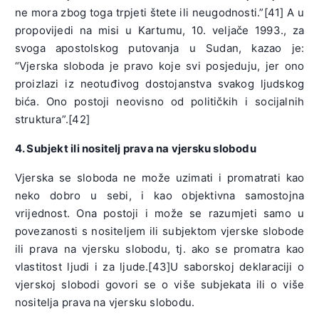
ne mora zbog toga trpjeti štete ili neugodnosti.”[41] A u
propovijedi na misi u Kartumu, 10. veljače 1993., za
svoga apostolskog putovanja u Sudan, kazao je:
“Vjerska sloboda je pravo koje svi posjeduju, jer ono
proizlazi iz neotuđivog dostojanstva svakog ljudskog
bića. Ono postoji neovisno od političkih i socijalnih
struktura”.[42]
4. Subjekt ili nositelj prava na vjersku slobodu
Vjerska se sloboda ne može uzimati i promatrati kao
neko dobro u sebi, i kao objektivna samostojna
vrijednost. Ona postoji i može se razumjeti samo u
povezanosti s nositeljem ili subjektom vjerske slobode
ili prava na vjersku slobodu, tj. ako se promatra kao
vlastitost ljudi i za ljude.[43]U saborskoj deklaraciji o
vjerskoj slobodi govori se o više subjekata ili o više
nositelja prava na vjersku slobodu.