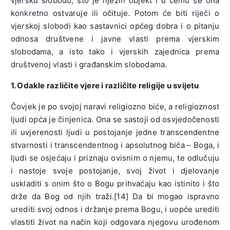
vjersku slobodu; što je njezin objekt i u čemu se ona
konkretno ostvaruje ili očituje. Potom će biti riječi o
vjerskoj slobodi kao sastavnici općeg dobra i o pitanju
odnosa društvene i javne vlasti prema vjerskim
slobodama, a isto tako i vjerskih zajednica prema
društvenoj vlasti i građanskim slobodama.
1. Odakle različite vjere i različite religije u svijetu
Čovjek je po svojoj naravi religiozno biće, a religioznost
ljudi opća je činjenica. Ona se sastoji od osvjedočenosti
ili uvjerenosti ljudi u postojanje jedne transcendentne
stvarnosti i transcendentnog i apsolutnog bića – Boga, i
ljudi se osjećaju i priznaju ovisnim o njemu, te odlučuju
i nastoje svoje postojanje, svoj život i djelovanje
uskladiti s onim što o Bogu prihvaćaju kao istinito i što
drže da Bog od njih traži.[14] Da bi mogao ispravno
urediti svoj odnos i držanje prema Bogu, i uopće urediti
vlastiti život na način koji odgovara njegovu urođenom