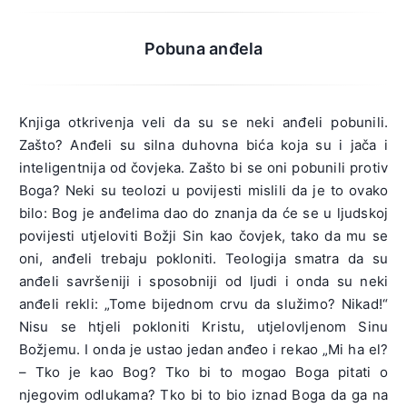
Pobuna anđela
Knjiga otkrivenja veli da su se neki anđeli pobunili.
Zašto? Anđeli su silna duhovna bića koja su i jača i
inteligentnija od čovjeka. Zašto bi se oni pobunili protiv
Boga? Neki su teolozi u povijesti mislili da je to ovako
bilo: Bog je anđelima dao do znanja da će se u ljudskoj
povijesti utjeloviti Božji Sin kao čovjek, tako da mu se
oni, anđeli trebaju pokloniti. Teologija smatra da su
anđeli savršeniji i sposobniji od ljudi i onda su neki
anđeli rekli: „Tome bijednom crvu da služimo? Nikad!“
Nisu se htjeli pokloniti Kristu, utjelovljenom Sinu
Božjemu. I onda je ustao jedan anđeo i rekao „Mi ha el?
– Tko je kao Bog? Tko bi to mogao Boga pitati o
njegovim odlukama? Tko bi to bio iznad Boga da ga na