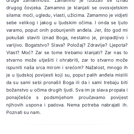
druge zamamnosti. Zamamno je izdizati se iznad
drugog čovjeka. Zamamno je klanjati se ovosvjetskim
silama: moći, ugledu, vlasti, užicima. Zamamno je vidjeti
sebe velikog i jakog u ljudskim očima. I onda se ljuto
varamo, poput onih pobunjenih anđela. Jer, što god mi
pokušali staviti iznad Boga, nestalno je, propadljivo i
varljivo. Bogatstvo? Slava? Položaj? Zdravlje? Ljepota?
Vlast? Moć? Zar se tome trebamo klanjati? Zar nas to
stvarno može utješiti i ohrabriti, zar to stvarno može
ispuniti naša srca mirom i srećom? Nažalost, mnogo ih
je u ljudskoj povijesti koji su, poput palih anđela mislili
da su sami sebi pronašli Boga ili da i sami trebaju biti
božanstvo u očima drugih ljudi. Sva im je slava propala i
ponajčešće s podsmijehom proučavamo povijest
njihovih uspona i padova. Nema potreba nabrajati ih.
Poznati su nam.