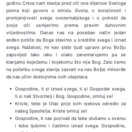
godinu Crkva nam stavlja pred oči one dijelove Svetoga
pisma koji govore o smislu života, o konačnosti i
promjenjivosti svega ovozemaljskoga i o potrebi da
svoje oči usmjerimo prema pravim duhovnim
vrijednostima. Danas nas na poseban način jedan
anđeo potiče da Boga stavimo u središte svega i iznad
svega. Nažalost, mi kao slabi ljudi upravo prvu Božju
zapovijed tako lako i olako zanemarujemo pa se
klanjamo koječemu i kojekomu što nije Bog. Zato ćemo
na početku ovoga slavlja zazvati na nas Božje milosrđe
da nas učini dostojnima ovih otajstava.
Gospodine, ti si iznad svega, ti si Gospodar svega,
ti si naš Stvoritelj i Bog. Gospodine, smiluj se!
Kriste, tebe je Otac prije svih vjekova odredio za
našeg Spasitelja. Kriste smiluj se!
Gospodine, ti nas pozivaš da tebe slušamo u svemu
i tebe ljubimo i častimo iznad svega. Gospodine,