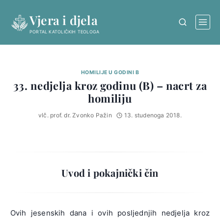
Skip
Vjera i djela
to
content
PORTAL KATOLIČKIH TEOLOGA
HOMILIJE U GODINI B
33. nedjelja kroz godinu (B) – nacrt za
homiliju
vlč. prof. dr. Zvonko Pažin
13. studenoga 2018.
Uvod i pokajnički čin
Ovih jesenskih dana i ovih posljednjih nedjelja kroz