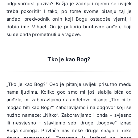
odgovornost poziva? Božja je zadnja i njemu se uvijek
treba pokoriti!“ I tako, po tome svome pitanju taj je
anđeo, predvodnik onih koji Bogu ostadoše vjerni, i
dobio ime Mihael. On je pokorio buntovne anđele koji
su se onda prometnuli u vragove.
Tko je kao Bog?
„Tko je kao Bog?“ Ovo je pitanje uvijek prisutno među
nama ljudima. Koliko god smo mi još slabija bića od
anđela, mi zaboravljamo na anđelovo pitanje „Tko bi to
mogao biti kao Bog?“ Zaboravljamo i na odgovor koji se
nužno nameće: „Nitko“. Zaboravljamo i onda – svjesno
ili nesvjesno – stavljamo sebi druge „bogove“ iznad
Boga samoga. Privlače nas neke druge snage i neke