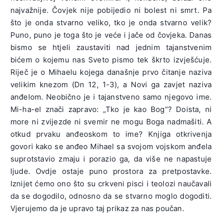
najvažnije. Čovjek nije pobijedio ni bolest ni smrt. Pa
što je onda stvarno veliko, tko je onda stvarno velik?
Puno, puno je toga što je veće i jače od čovjeka. Danas
bismo se htjeli zaustaviti nad jednim tajanstvenim
bićem o kojemu nas Sveto pismo tek škrto izvješćuje.
Riječ je o Mihaelu kojega današnje prvo čitanje naziva
velikim knezom (Dn 12, 1-3), a Novi ga zavjet naziva
anđelom. Neobično je i tajanstveno samo njegovo ime.
Mi-ha-el znači zapravo: „Tko je kao Bog“? Doista, ni
more ni zvijezde ni svemir ne mogu Boga nadmašiti. A
otkud prvaku anđeoskom to ime? Knjiga otkrivenja
govori kako se anđeo Mihael sa svojom vojskom anđela
suprotstavio zmaju i porazio ga, da više ne napastuje
ljude. Ovdje ostaje puno prostora za pretpostavke.
Iznijet ćemo ono što su crkveni pisci i teolozi naučavali
da se dogodilo, odnosno da se stvarno moglo dogoditi.
Vjerujemo da je upravo taj prikaz za nas poučan.