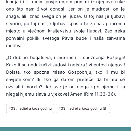
klanjati i s punim povjerenjem primati iz njegove ruke
ono što nam život donosi. Jer on je mudrost, on je
snaga, ali iznad svega on je ljubav. U toj nas je ljubavi
stvorio, po toj nas je ljubavi spasio te za nas priprema
mjesto u vječnom kraljevstvu svoje ljubavi. Zao neka
pohvalni poklik svetoga Pavla bude i naša zahvalna
molitva:
„O dubino bogatstva, i mudrosti, i spoznanja Božjega!
Kako li su nedokučivi sudovi i neistraživi putovi njegovi!
Doista, tko spozna misao Gospodnju, tko li mu bi
savjetnikom? Ili: tko ga darom preteče da bi mu se
uzvratiti moralo? Jer sve je od njega i po njemu i za
njega! Njemu slava u vjekove! Amen (Rim 11,33-36).
Post
#
33. nedjelja kroz godinu
#
33. nedjelja kroz godinu (B)
Tags: