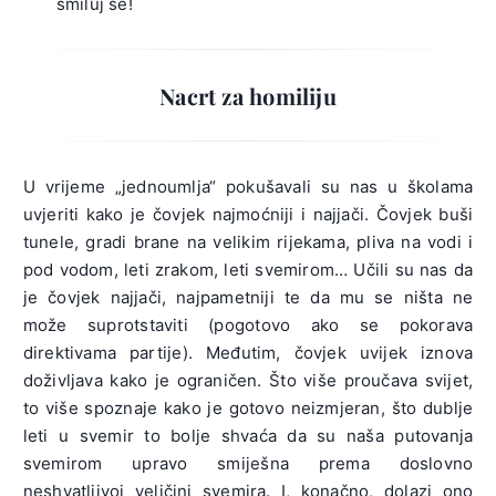
smiluj se!
Nacrt za homiliju
U vrijeme „jednoumlja“ pokušavali su nas u školama
uvjeriti kako je čovjek najmoćniji i najjači. Čovjek buši
tunele, gradi brane na velikim rijekama, pliva na vodi i
pod vodom, leti zrakom, leti svemirom… Učili su nas da
je čovjek najjači, najpametniji te da mu se ništa ne
može suprotstaviti (pogotovo ako se pokorava
direktivama partije). Međutim, čovjek uvijek iznova
doživljava kako je ograničen. Što više proučava svijet,
to više spoznaje kako je gotovo neizmjeran, što dublje
leti u svemir to bolje shvaća da su naša putovanja
svemirom upravo smiješna prema doslovno
neshvatljivoj veličini svemira. I, konačno, dolazi ono