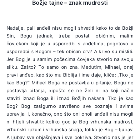
Božje tajne – znak mudrosti
Nadalje, pali anđeli nisu mogli shvatiti kako to da Božji
Sin, Bogu jednak, treba postati običnim, malim
čovjekom koji je u usporedbi s anđelima, pogotovo u
usporedbi s Bogom – tek običan crv? A krivo su mislili.
Jer Bog je u samim počecima čovjeka stvorio na svoju
sliku. Zašto? To samo on zna. Međutim, Mihael, onaj
pravi anđeo, kao što mu Biblija i ime daje, kliče: „Tko je
kao Bog?“ Mihael Boga ne postavlja u pitanje, Bogu ne
postavlja pitanja, nipošto se ne želi ni na koji način
staviti iznad Boga ili iznad Božjih nakana. Tko je kao
Bog? Bog zasigurno savršeno sve poznaje i svime
upravlja. I, konačno, ono što oni oholi anđeli nisu mogli
ni htjeli shvatiti: koliko god je Bog vrhunska mudrost,
vrhunski razum i vrhunska snaga, toliko je Bog – ljubav.
A ljubav sve objašnjava i sve pokriva. Stvorio nas je jer