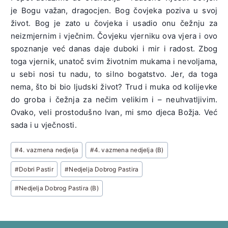
je Bogu važan, dragocjen. Bog čovjeka poziva u svoj
život. Bog je zato u čovjeka i usadio onu čežnju za
neizmjernim i vječnim. Čovjeku vjerniku ova vjera i ovo
spoznanje već danas daje duboki i mir i radost. Zbog
toga vjernik, unatoč svim životnim mukama i nevoljama,
u sebi nosi tu nadu, to silno bogatstvo. Jer, da toga
nema, što bi bio ljudski život? Trud i muka od kolijevke
do groba i čežnja za nečim velikim i – neuhvatljivim.
Ovako, veli prostodušno Ivan, mi smo djeca Božja. Već
sada i u vječnosti.
Post
#
4. vazmena nedjelja
#
4. vazmena nedjelja (B)
Tags:
#
Dobri Pastir
#
Nedjelja Dobrog Pastira
#
Nedjelja Dobrog Pastira (B)