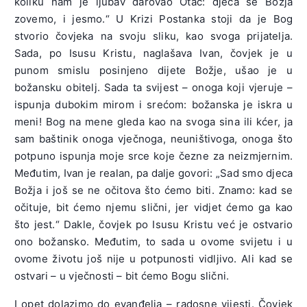
koliku nam je ljubav darovao Otac: djeca se Božja
zovemo, i jesmo.“ U Krizi Postanka stoji da je Bog
stvorio čovjeka na svoju sliku, kao svoga prijatelja.
Sada, po Isusu Kristu, naglašava Ivan, čovjek je u
punom smislu posinjeno dijete Božje, ušao je u
božansku obitelj. Sada ta svijest – onoga koji vjeruje –
ispunja dubokim mirom i srećom: božanska je iskra u
meni! Bog na mene gleda kao na svoga sina ili kćer, ja
sam baštinik onoga vječnoga, neuništivoga, onoga što
potpuno ispunja moje srce koje čezne za neizmjernim.
Međutim, Ivan je realan, pa dalje govori: „Sad smo djeca
Božja i još se ne očitova što ćemo biti. Znamo: kad se
očituje, bit ćemo njemu slični, jer vidjet ćemo ga kao
što jest.“ Dakle, čovjek po Isusu Kristu već je ostvario
ono božansko. Međutim, to sada u ovome svijetu i u
ovome životu još nije u potpunosti vidljivo. Ali kad se
ostvari – u vječnosti – bit ćemo Bogu slični.
I opet dolazimo do evanđelja – radosne vijesti. Čovjek