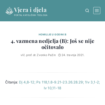
Skip
Vjera i djela
to
content
PORTAL KATOLIČKIH TEOLOGA
HOMILIJE U GODINI B
4. vazmena nedjelja (B): Još se nije
očitovalo
vlč. prof. dr. Zvonko Pažin
24. travnja 2021.
Čitanja:
Dj 4,8-12; Ps 118,1.8-9.21-23.26.28.29; 1Iv 3,1-2;
Iv 10,11-18