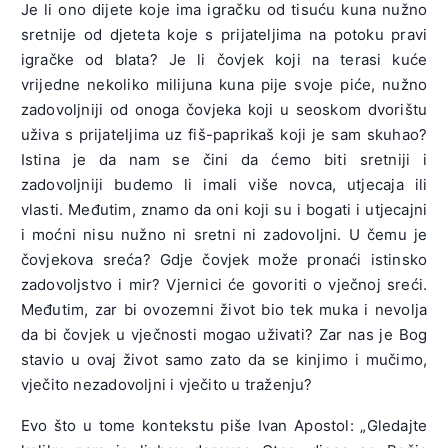
Je li ono dijete koje ima igračku od tisuću kuna nužno
sretnije od djeteta koje s prijateljima na potoku pravi
igračke od blata? Je li čovjek koji na terasi kuće
vrijedne nekoliko milijuna kuna pije svoje piće, nužno
zadovoljniji od onoga čovjeka koji u seoskom dvorištu
uživa s prijateljima uz fiš-paprikaš koji je sam skuhao?
Istina je da nam se čini da ćemo biti sretniji i
zadovoljniji budemo li imali više novca, utjecaja ili
vlasti. Međutim, znamo da oni koji su i bogati i utjecajni
i moćni nisu nužno ni sretni ni zadovoljni. U čemu je
čovjekova sreća? Gdje čovjek može pronaći istinsko
zadovoljstvo i mir? Vjernici će govoriti o vječnoj sreći.
Međutim, zar bi ovozemni život bio tek muka i nevolja
da bi čovjek u vječnosti mogao uživati? Zar nas je Bog
stavio u ovaj život samo zato da se kinjimo i mučimo,
vječito nezadovoljni i vječito u traženju?
Evo što u tome kontekstu piše Ivan Apostol: „Gledajte