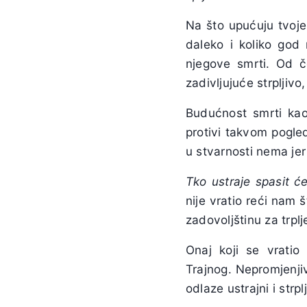
Na što upućuju tvoje
daleko i koliko god 
njegove smrti. Od č
zadivljujuće strpljiv
Budućnost smrti kao
protivi takvom pogle
u stvarnosti nema je
Tko ustraje spasit ć
nije vratio reći nam 
zadovoljštinu za trpl
Onaj koji se vratio
Trajnog. Nepromjenji
odlaze ustrajni i strp