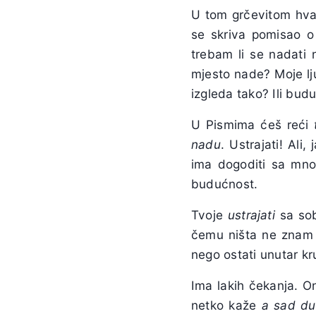
U tom grčevitom hva
se skriva pomisao o
trebam li se nadati
mjesto nade? Moje lj
izgleda tako? Ili bu
U Pismima ćeš reći
nadu
. Ustrajati! Ali
ima dogoditi sa mnom
budućnost.
Tvoje
ustrajati
sa so
čemu ništa ne znam 
nego ostati unutar kru
Ima lakih čekanja. O
netko kaže
a sad du