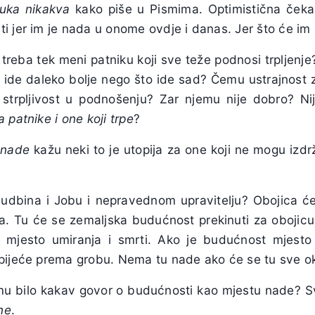
uka nikakva
kako piše u Pismima. Optimistična čekan
i jer im je nada u onome ovdje i danas. Jer što će im
treba tek meni patniku koji sve teže podnosi trpljenje?
 ide daleko bolje nego što ide sad? Čemu ustrajnost z
strpljivost u podnošenju? Zar njemu nije dobro? Nij
 patnike i one koji trpe
?
 nade
kažu neki to je utopija za one koji ne mogu izdr
a sudbina i Jobu i nepravednom upravitelju? Obojica će
a. Tu će se zemaljska budućnost prekinuti za obojic
 mjesto umiranja i smrti. Ako je budućnost mjest
pijeće prema grobu. Nema tu nade ako će se tu sve oko
u bilo kakav govor o budućnosti kao mjestu nade? S
ne
.