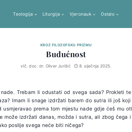
Teologija
Liturgija
Vjeronauk
Ostalo
KROZ FILOZOFSKU PRIZMU
Budućnost
vlč. doc. dr. Oliver Jurišić
8. siječnja 2025.
nade. Trebam li odustati od svega sada? Prokleti te i
za? Imam li snage izdržati barem do sutra ili još koji
ed usmjeravao prema tom mjestu nade gdje ćeš mu otk
može izdržati danas, možda i sutra, ali zbog čega 
 ako poslije svega neće biti ničega?