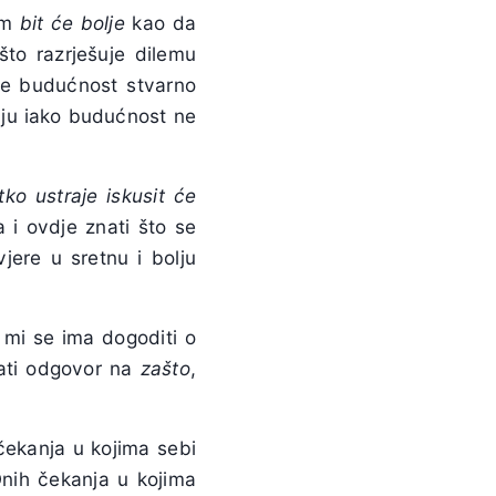
om
bit će bolje
kao da
to razrješuje dilemu
je budućnost stvarno
nju iako budućnost ne
tko ustraje iskusit će
a i ovdje znati što se
jere u sretnu i bolju
mi se ima dogoditi o
ati odgovor na
zašto
,
čekanja u kojima sebi
Onih čekanja u kojima