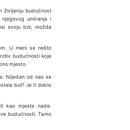
m življenju budućnost
i njegovog umiranja i
osi svoju bol, možda
nom. U meni se nešto
rotiv budućnosti koje
bno mjesto.
no. Nijedan od nas se
estala bol? Je li dobio
sti kao mjesta nade.
nove budućnosti. Tamo