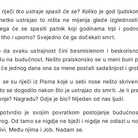
 riječi
tko ustraje spasit će se
? Koliko je god ljudsko
netko ustrajao to ništa ne mijenja glede izglednost
ega će se spasiti patnik koji godinama trpi i podn
o, tiho i uporno? Svejedno će ga dočekati smrt.
 da svaku ustrajnost čini besmislenom i beskoris
du na budućnost. Nešto praiskonsko se u meni buni p
r će jednog dana ona za mene postati sadašnjost i gro
e se
su riječi iz Pisma koje u sebi nose nešto skrive
što se dogodilo nakon što je
ustrajao
do smrti. Je li pr
jenje? Nagradu? Gdje je bio? Nijedan od nas ljudi.
 potvrdio je svojim povratkom postojanje budućno
vog. Od tamo se nigdje ne bježi i nigdje ne odlazi u 
ljivi. Među njima i Job. Nadam se.