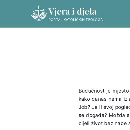
Skip
Vjera i djela
to
content
PORTAL KATOLIČKIH TEOLOGA
Budućnost je mjesto 
kako danas nema izla
Job? Je li svoj pogl
se događa? Možda se 
cijeli život bez nade