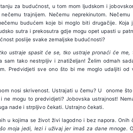
tanju za budućnost, u tom mom ljudskom i jobovsk
 nečemu trajnijem. Nečemu neprekinutom. Nečemu š
 nečemu budućem koje bi moglo biti drugačije. Koja 
udsko sutra i prekosutra gdje mogu opet upasti u pat
dućnost poslije svake zemaljske budućnosti?
tko ustraje spasit će se, tko ustraje pronaći će me, 
, ja sam tako nestrpljiv i znatiželjan! Želim odmah sad
. Predvidjeti sve ono što bi me moglo udaljiti od v
bom nosi skrivenost. Ustrajati u čemu? U onome što 
i ne mogu to predvidjeti? Jobovska ustrajnost! Nem
ga nade i strpljivo čekati. Ustrajno čekati.
nih u kojima se život živi lagodno i bez napora. Onih 
šo moja jedi, lezi i uživaj jer imaš za dane mnoge
. 