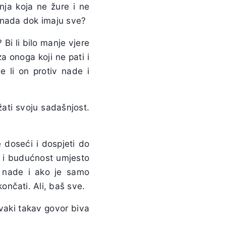
ja koja ne žure i ne
 nada dok imaju sve?
 Bi li bilo manje vjere
a onoga koji ne pati i
e li on protiv nade i
žati svoju sadašnjost.
 doseći i dospjeti do
u i budućnost umjesto
o nade i ako je samo
nčati. Ali, baš sve.
vaki takav govor biva