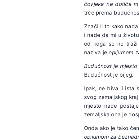
čovjeka ne dotiče m
trče prema budućnost
Znači li to kako nada 
i nade da mi u životu
od koga se ne traži 
naziva je
opijumom za
Budućnost je mjesto
Budućnost je bijeg.
Ipak, ne biva li ist
svog zemaljskog kraj
mjesto nade postaje
zemaljska ona je dos
Onda ako je tako čem
opijumom za beznad